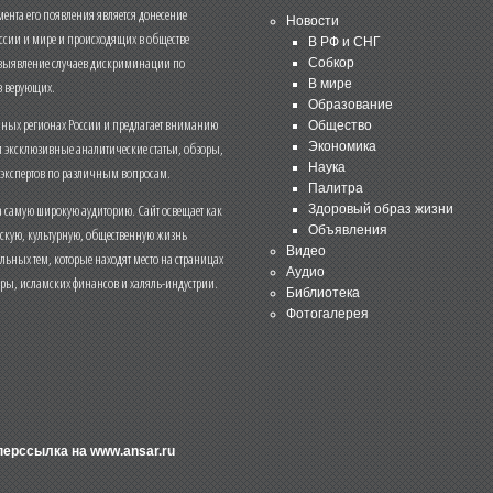
нта его появления является донесение
Новости
ссии и мире и происходящих в обществе
В РФ и СНГ
 выявление случаев дискриминации по
Собкор
В мире
 верующих.
Образование
чных регионах России и предлагает вниманию
Общество
и эксклюзивные аналитические статьи, обзоры,
Экономика
Наука
 экспертов по различным вопросам.
Палитра
 самую широкую аудиторию. Сайт освещает как
Здоровый образ жизни
Объявления
ескую, культурную, общественную жизнь
Видео
льных тем, которые находят место на страницах
Аудио
еры, исламских финансов и халяль-индустрии.
Библиотека
Фотогалерея
иперссылка на
www.ansar.ru