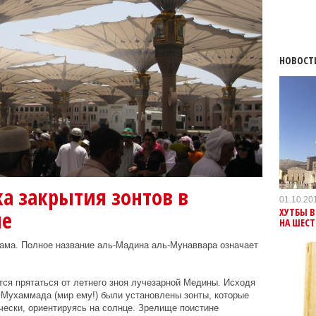
НОВОСТ
а закрытия зонтов в
01.10.20
ХУТБЫ В
не
НА ШЕС
ама. Полное название аль-Мадина аль-Мунаввара означает
ся прятаться от летнего зноя лучезарной Медины. Исходя
а Мухаммада (мир ему!) были установлены зонты, которые
ески, ориентируясь на солнце. Зрелище поистине