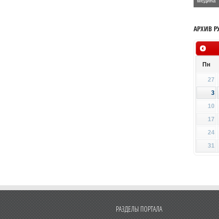
медина
АРХИВ Р
Пн
27
3
10
17
24
31
РАЗДЕЛЫ ПОРТАЛА