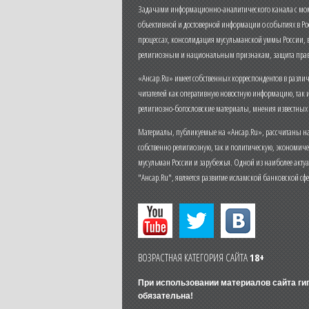
Задачами информационно-аналитического канала с моме
объективной и достоверной информации о событиях в Ро
процессах, консолидация мусульманской уммы России,
религиозным и национальным признакам, защита прав
«Ансар.Ru» имеет собственных корреспондентов в разли
читателей как оперативную новостную информацию, так 
религиозно-богословские материалы, мнения известных
Материалы, публикуемые на «Ансар.Ru», рассчитаны на
собственно религиозную, так и политическую, экономич
мусульман России и зарубежья. Одной из наиболее актуа
"Ансар.Ru", является развитие исламской банковской сф
ВОЗРАСТНАЯ КАТЕГОРИЯ САЙТА
18+
При использовании материалов сайта г
обязательна!