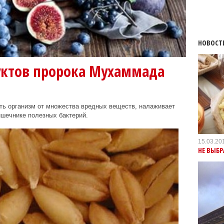
НОВОСТ
ктов пророка Мухаммада
ть организм от множества вредных веществ, налаживает
ишечнике полезных бактерий.
15.03.20
НЕ ВЫБР