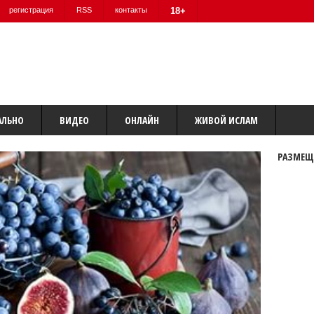
регистрация
RSS
контакты
18+
АЛЬНО
ВИДЕО
ОНЛАЙН
ЖИВОЙ ИСЛАМ
РАЗМЕЩ