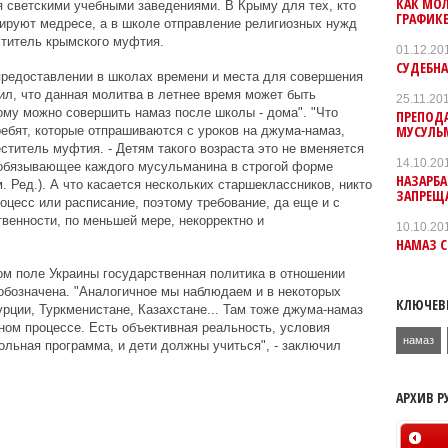
КАК МОЛ
 светскими учебными заведениями. В Крыму для тех, кто
ГРАФИКЕ
ируют медресе, а в школе отправление религиозных нужд
ститель крымского муфтия.
01.12.20
СУДЕБНА
предоставлении в школах времени и места для совершения
л, что данная молитва в летнее время может быть
25.11.20
тому можно совершить намаз после школы - дома". "Что
ПРЕПОДА
МУСУЛЬ
ребят, которые отпрашиваются с уроков на джума-намаз,
еститель муфтия. - Детям такого возраста это не вменяется
14.10.20
, обязывающее каждого мусульманина в строгой форме
НАЗАРБА
 Ред.). А что касается нескольких старшеклассников, никто
ЗАПРЕЩ
роцесс или расписание, поэтому требование, да еще и с
венности, по меньшей мере, некорректно и
10.10.20
НАМАЗ 
ом поле Украины государственная политика в отношении
 обозначена. "Аналогичное мы наблюдаем и в некоторых
КЛЮЧЕВ
урции, Туркменистане, Казахстане... Там тоже джума-намаз
ном процессе. Есть объективная реальность, условия
намаз
ольная программа, и дети должны учиться", - заключил
АРХИВ Р