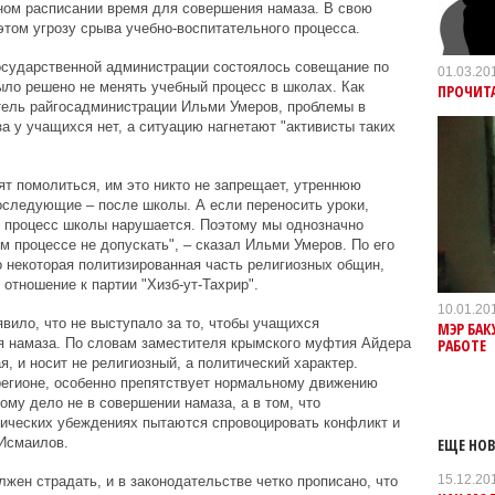
ном расписании время для совершения намаза. В свою
этом угрозу срыва учебно-воспитательного процесса.
осударственной администрации состоялось совещание по
01.03.20
было решено не менять учебный процесс в школах. Как
ПРОЧИТА
тель райгосадминистрации Ильми Умеров, проблемы в
 у учащихся нет, а ситуацию нагнетают "активисты таких
ят помолиться, им это никто не запрещает, утреннюю
оследующие – после школы. А если переносить уроки,
й процесс школы нарушается. Поэтому мы однозначно
м процессе не допускать", – сказал Ильми Умеров. По его
о некоторая политизированная часть религиозных общин,
отношение к партии "Хизб-ут-Тахрир".
10.01.20
вило, что не выступало за то, чтобы учащихся
МЭР БАК
РАБОТЕ
я намаза. По словам заместителя крымского муфтия Айдера
, и носит не религиозный, а политический характер.
регионе, особенно препятствует нормальному движению
ому дело не в совершении намаза, а в том, что
гических убеждениях пытаются спровоцировать конфликт и
ЕЩЕ НОВ
 Исмаилов.
15.12.20
жен страдать, и в законодательстве четко прописано, что