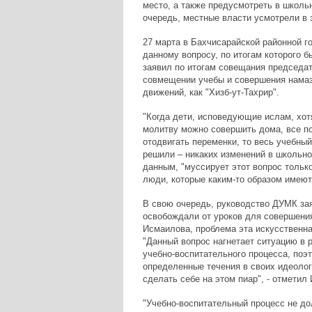
место, а также предусмотреть в школь
очередь, местные власти усмотрели в 
27 марта в Бахчисарайской районной г
данному вопросу, по итогам которого 
заявил по итогам совещания председа
совмещении учебы и совершения намаза
движений, как "Хизб-ут-Тахрир".
"Когда дети, исповедующие ислам, хот
молитву можно совершить дома, все п
отодвигать переменки, то весь учебны
решили – никаких изменений в школьно
данным, "муссирует этот вопрос тольк
люди, которые каким-то образом имеют 
В свою очередь, руководство ДУМК зая
освобождали от уроков для совершени
Исмаилова, проблема эта искусственная
"Данный вопрос нагнетает ситуацию в 
учебно-воспитательного процесса, поэт
определенные течения в своих идеоло
сделать себе на этом пиар", - отметил
"Учебно-воспитательный процесс не дол