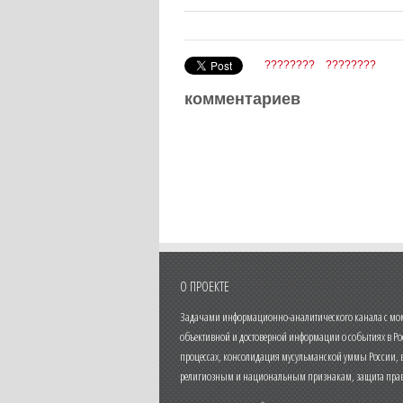
????????
????????
комментариев
О ПРОЕКТЕ
Задачами информационно-аналитического канала с моме
объективной и достоверной информации о событиях в Ро
процессах, консолидация мусульманской уммы России,
религиозным и национальным признакам, защита прав