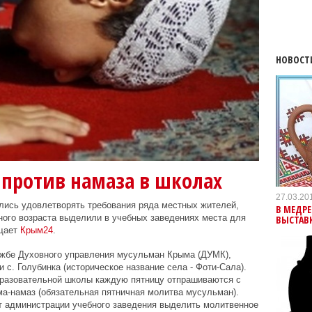
НОВОСТ
 против намаза в школах
27.03.20
лись удовлетворять требования ряда местных жителей,
В МЕДРЕ
ного возраста выделили в учебных заведениях места для
ВЫСТАВ
бщает
Крым24
.
лужбе Духовного управления мусульман Крыма (ДУМК),
с. Голубинка (историческое название села - Фоти-Сала).
разовательной школы каждую пятницу отпрашиваются с
ма-намаз (обязательная пятничная молитва мусульман).
т администрации учебного заведения выделить молитвенное