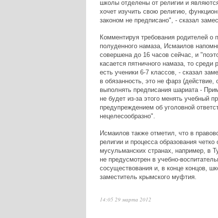
школы отделены от религии и являются
хочет изучить свою религию, функцион
законом не предписано", - сказал заме
Комментируя требования родителей о 
полуденного намаза, Исмаилов напомни
совершена до 16 часов сейчас, и "поэ
касается пятничного намаза, то среди 
есть ученики 6-7 классов, - сказал зам
в обязанность, это не фарз (действие
выполнять предписания шариата - Прим.
не будет из-за этого менять учебный п
предупреждением об уголовной ответст
нецелесообразно".
Исмаилов также отметил, что в правов
религии и процесса образования четко
мусульманских странах, например, в Т
не предусмотрен в учебно-воспитатель
сосуществования и, в конце концов, шк
заместитель крымского муфтия.
14:05 29 марта 2012