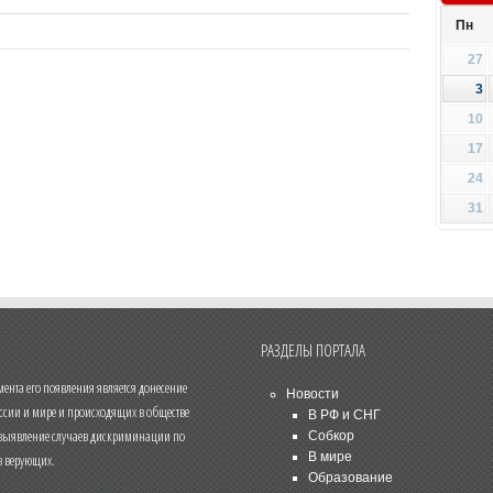
Пн
27
3
10
17
24
31
РАЗДЕЛЫ ПОРТАЛА
нта его появления является донесение
Новости
ссии и мире и происходящих в обществе
В РФ и СНГ
 выявление случаев дискриминации по
Собкор
В мире
 верующих.
Образование