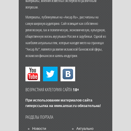
материалы, мнения известных экспертов по различным
вопросам.
Материалы, публикуемые на «Ансар.Ru», рассчитаны на
самую широкую аудиторию. Сайт освещает как собственно
религиозную, так и политическую, экономическую, культурную,
общественную жизнь мусульман России и зарубежья. Одной из
наиболее актуальных тем, которые находят место на страницах
"Ансар.Ru", является развитие исламской банковской сферы,
исламских финансов и халяль-индустрии.
ВОЗРАСТНАЯ КАТЕГОРИЯ САЙТА
18+
При использовании материалов сайта
гиперссылка на
www.ansar.ru
обязательна!
РАЗДЕЛЫ ПОРТАЛА
Новости
Актуально