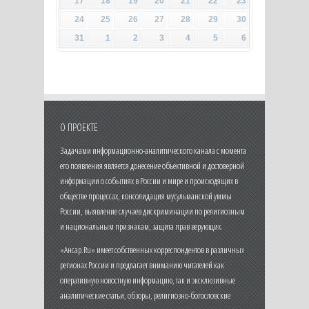
17
18
19
20
21
22
23
24
25
26
27
28
29
30
31
1
2
3
4
5
6
О ПРОЕКТЕ
Задачами информационно-аналитического канала с момента
его появления является донесение объективной и достоверной
информации о событиях в России и мире и происходящих в
обществе процессах, консолидация мусульманской уммы
России, выявление случаев дискриминации по религиозным
и национальным признакам, защита прав верующих.
«Ансар.Ru» имеет собственных корреспондентов в различных
регионах России и предлагает вниманию читателей как
оперативную новостную информацию, так и эксклюзивные
аналитические статьи, обзоры, религиозно-богословские