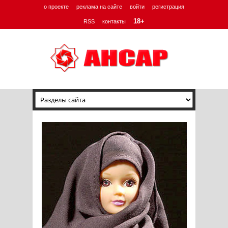
о проекте
реклама на сайте
войти
регистрация
18+
RSS
контакты