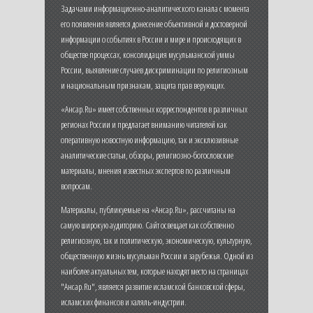
Задачами информационно-аналитического канала с момента
его появления является донесение объективной и достоверной
информации о событиях в России и мире и происходящих в
обществе процессах, консолидация мусульманской уммы
России, выявление случаев дискриминации по религиозным
и национальным признакам, защита прав верующих.
«Ансар.Ru» имеет собственных корреспондентов в различных
регионах России и предлагает вниманию читателей как
оперативную новостную информацию, так и эксклюзивные
аналитические статьи, обзоры, религиозно-богословские
материалы, мнения известных экспертов по различным
вопросам.
Материалы, публикуемые на «Ансар.Ru», рассчитаны на
самую широкую аудиторию. Сайт освещает как собственно
религиозную, так и политическую, экономическую, культурную,
общественную жизнь мусульман России и зарубежья. Одной из
наиболее актуальных тем, которые находят место на страницах
"Ансар.Ru", является развитие исламской банковской сферы,
исламских финансов и халяль-индустрии.