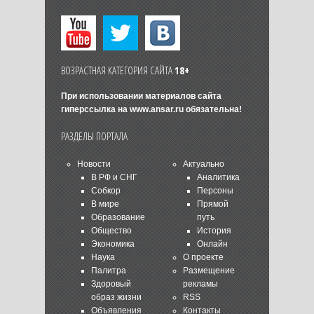
ВОЗРАСТНАЯ КАТЕГОРИЯ САЙТА
18+
При использовании материалов сайта
гиперссылка на
www.ansar.ru
обязательна!
РАЗДЕЛЫ ПОРТАЛА
Новости
Актуально
В РФ и СНГ
Аналитика
Собкор
Персоны
В мире
Прямой
Образование
путь
Общество
История
Экономика
Онлайн
Наука
О проекте
Палитра
Размещение
Здоровый
рекламы
образ жизни
RSS
Объявления
Контакты