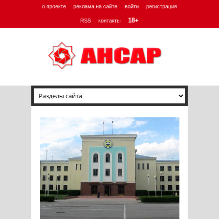
о проекте
реклама на сайте
войти
регистрация
18+
RSS
контакты