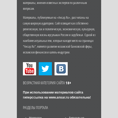
материалы, мнения известных экспертов по различным
вопросам.
Материалы, публикуемые на «Ансар.Ru», рассчитаны на
самую широкую аудиторию. Сайт освещает как собственно
религиозную, так и политическую, экономическую, культурную,
общественную жизнь мусульман России и зарубежья. Одной из
наиболее актуальных тем, которые находят место на страницах
"Ансар.Ru", является развитие исламской банковской сферы,
исламских финансов и халяль-индустрии.
ВОЗРАСТНАЯ КАТЕГОРИЯ САЙТА
18+
При использовании материалов сайта
гиперссылка на
www.ansar.ru
обязательна!
РАЗДЕЛЫ ПОРТАЛА
Новости
Актуально