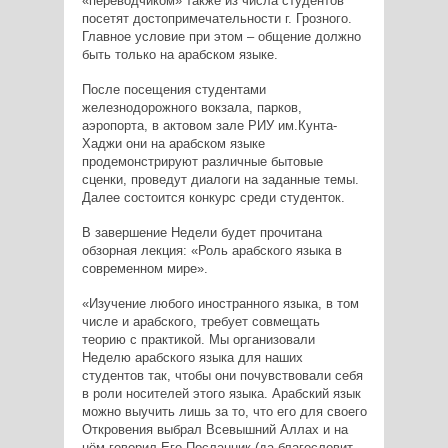
«переводчиком» также из числа студентов
посетят достопримечательности г. Грозного.
Главное условие при этом – общение должно
быть только на арабском языке.
После посещения студентами
железнодорожного вокзала, парков,
аэропорта, в актовом зале РИУ им.Кунта-
Хаджи они на арабском языке
продемонстрируют различные бытовые
сценки, проведут диалоги на заданные темы.
Далее состоится конкурс среди студенток.
В завершение Недели будет прочитана
обзорная лекция: «Роль арабского языка в
современном мире».
«Изучение любого иностранного языка, в том
числе и арабского, требует совмещать
теорию с практикой. Мы организовали
Неделю арабского языка для наших
студентов так, чтобы они почувствовали себя
в роли носителей этого языка. Арабский язык
можно выучить лишь за то, что его для своего
Откровения выбрал Всевышний Аллах и на
нём говорил Его Посланник (да благословит