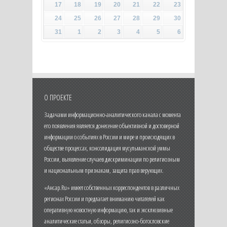
17
18
19
20
21
22
23
24
25
26
27
28
29
30
31
1
2
3
4
5
6
О ПРОЕКТЕ
Задачами информационно-аналитического канала с момента
его появления является донесение объективной и достоверной
информации о событиях в России и мире и происходящих в
обществе процессах, консолидация мусульманской уммы
России, выявление случаев дискриминации по религиозным
и национальным признакам, защита прав верующих.
«Ансар.Ru» имеет собственных корреспондентов в различных
регионах России и предлагает вниманию читателей как
оперативную новостную информацию, так и эксклюзивные
аналитические статьи, обзоры, религиозно-богословские