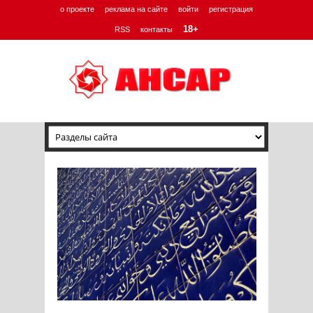
о проекте
реклама на сайте
войти
регистрация
18+
RSS
контакты