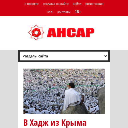
о проекте
реклама на сайте
войти
регистрация
18+
RSS
контакты
В Хадж из Крыма