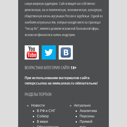
самую широкую аудиторию. Сайт освещает как собственно
религиозную, так и политическую, экономическую, культурную,
общественную жизнь мусульман России и зарубежья. Одной из
наиболее актуальных тем, которые находят место на страницах
"Ансар.Ru", является развитие исламской банковской сферы,
исламских финансов и халяль-индустрии.
ВОЗРАСТНАЯ КАТЕГОРИЯ САЙТА
18+
При использовании материалов сайта
гиперссылка на
www.ansar.ru
обязательна!
РАЗДЕЛЫ ПОРТАЛА
Новости
Актуально
В РФ и СНГ
Аналитика
Собкор
Персоны
В мире
Прямой
Образование
путь