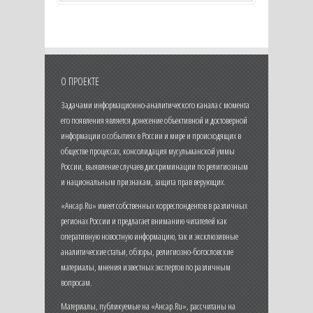
О ПРОЕКТЕ
Задачами информационно-аналитического канала с момента
его появления является донесение объективной и достоверной
информации о событиях в России и мире и происходящих в
обществе процессах, консолидация мусульманской уммы
России, выявление случаев дискриминации по религиозным
и национальным признакам, защита прав верующих.
«Ансар.Ru» имеет собственных корреспондентов в различных
регионах России и предлагает вниманию читателей как
оперативную новостную информацию, так и эксклюзивные
аналитические статьи, обзоры, религиозно-богословские
материалы, мнения известных экспертов по различным
вопросам.
Материалы, публикуемые на «Ансар.Ru», рассчитаны на