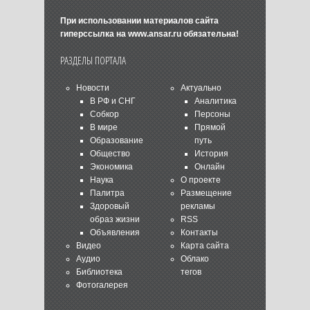
При использовании материалов сайта
гиперссылка на
www.ansar.ru
обязательна!
РАЗДЕЛЫ ПОРТАЛА
Новости
Актуально
В РФ и СНГ
Аналитика
Собкор
Персоны
В мире
Прямой
Образование
путь
Общество
История
Экономика
Онлайн
Наука
О проекте
Палитра
Размещение
Здоровый
рекламы
образ жизни
RSS
Объявления
Контакты
Видео
Карта сайта
Аудио
Облако
Библиотека
тегов
Фотогалерея