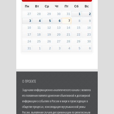
Пн
Вт
Ср
Чт
Пт
Сб
Вс
27
28
29
30
31
1
2
3
4
5
6
7
8
9
10
11
12
13
14
15
16
17
18
19
20
21
22
23
24
25
26
27
28
29
30
31
1
2
3
4
5
6
О ПРОЕКТЕ
Задачами информационно-аналитического канала с момента
его появления является донесение объективной и достоверной
информации о событиях в России и мире и происходящих в
обществе процессах, консолидация мусульманской уммы
России, выявление случаев дискриминации по религиозным