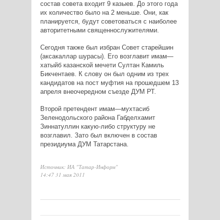
состав совета входит 9 казыев. До этого года
их количество было на 2 меньше. Они, как
планируется, будут советоваться с наиболее
авторитетными священнослужителями.
Сегодня также был избран Совет старейшин
(аксакаллар шурасы). Его возглавит имам—
хатыйб казанской мечети Султан Камиль
Бикчентаев. К слову он был одним из трех
кандидатов на пост муфтия на прошедшем 13
апреля внеочередном съезде ДУМ РТ.
Второй претендент имам—мухтасиб
Зеленодольского района Габделхамит
Зиннатуллин какую-либо структуру не
возглавил. Зато был включен в состав
президиума ДУМ Татарстана.
Источник: ИА "Татар-Информ"
14:47 31 мая 2011