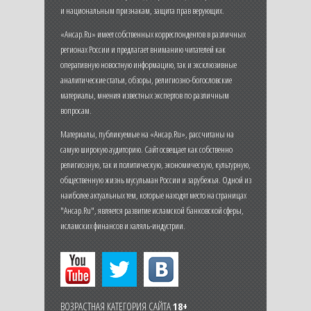
и национальным признакам, защита прав верующих.
«Ансар.Ru» имеет собственных корреспондентов в различных
регионах России и предлагает вниманию читателей как
оперативную новостную информацию, так и эксклюзивные
аналитические статьи, обзоры, религиозно-богословские
материалы, мнения известных экспертов по различным
вопросам.
Материалы, публикуемые на «Ансар.Ru», рассчитаны на
самую широкую аудиторию. Сайт освещает как собственно
религиозную, так и политическую, экономическую, культурную,
общественную жизнь мусульман России и зарубежья. Одной из
наиболее актуальных тем, которые находят место на страницах
"Ансар.Ru", является развитие исламской банковской сферы,
исламских финансов и халяль-индустрии.
ВОЗРАСТНАЯ КАТЕГОРИЯ САЙТА
18+