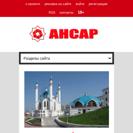
о проекте
реклама на сайте
войти
регистрация
18+
RSS
контакты