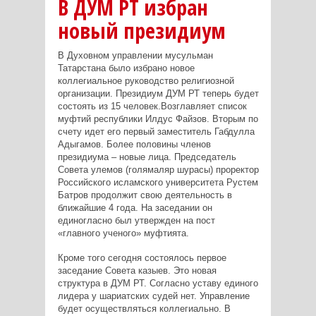
В ДУМ РТ избран
новый президиум
В Духовном управлении мусульман
Татарстана было избрано новое
коллегиальное руководство религиозной
организации. Президиум ДУМ РТ теперь будет
состоять из 15 человек.Возглавляет список
муфтий республики Илдус Файзов. Вторым по
счету идет его первый заместитель Габдулла
Адыгамов. Более половины членов
президиума – новые лица. Председатель
Совета улемов (голямаляр шурасы) проректор
Российского исламского университета Рустем
Батров продолжит свою деятельность в
ближайшие 4 года. На заседании он
единогласно был утвержден на пост
«главного ученого» муфтията.
Кроме того сегодня состоялось первое
заседание Совета казыев. Это новая
структура в ДУМ РТ. Согласно уставу единого
лидера у шариатских судей нет. Управление
будет осуществляться коллегиально. В