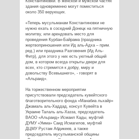
Константиновки. В женской и мужской частях
здания одновременно могут поместиться
около 350 верующих.
«Теперь мусульманам Константиновки не
нужно ехать в соседний Донецк на пятничную
молитву, или арендовать место для
проведения Курбан-Байрама (праздника
жертвоприношения или Ид аль-Адха – прим.
ред.) или праздника Разговения (Ид Аль-
Фитр), для этого у них есть уютный общий
дом, в котором всегда открыты двери для
всех, кто стремится к добру, миру и
довольству Всевышнего», - говорят в
«Альраид».
На торжественном мероприятии
присутствовали председатель кувейтского
благотворительного фонда «Манабиа льхайр»
Джамаль аль-Хаддад, консул Кувейта в
Украине Талаль аль-Хазза, председатель
ВАОО «Альраид» Исмаил Кады, муфтий
ДУМУ «Умма» Саид Исмагилов, муфтий
ДЦМУ Рустам Абдикеев, а также
председатель мусульманской общины