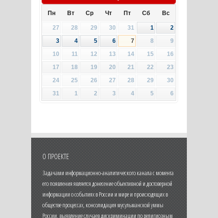
Пн
Вт
Ср
Чт
Пт
Сб
Вс
27
28
29
30
31
1
2
3
4
5
6
7
8
9
10
11
12
13
14
15
16
17
18
19
20
21
22
23
24
25
26
27
28
29
30
31
1
2
3
4
5
6
О ПРОЕКТЕ
Задачами информационно-аналитического канала с момента
его появления является донесение объективной и достоверной
информации о событиях в России и мире и происходящих в
обществе процессах, консолидация мусульманской уммы
России, выявление случаев дискриминации по религиозным