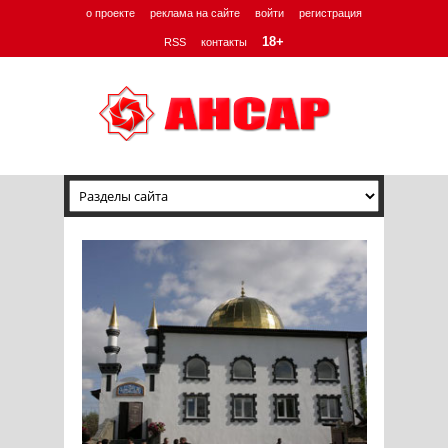
о проекте
реклама на сайте
войти
регистрация
18+
RSS
контакты