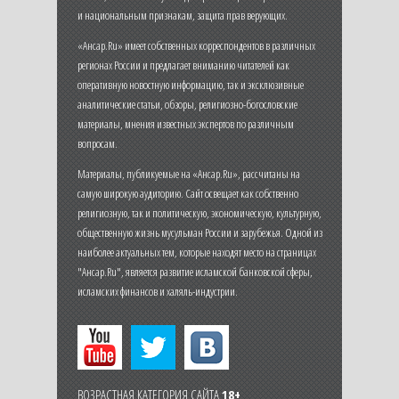
и национальным признакам, защита прав верующих.
«Ансар.Ru» имеет собственных корреспондентов в различных
регионах России и предлагает вниманию читателей как
оперативную новостную информацию, так и эксклюзивные
аналитические статьи, обзоры, религиозно-богословские
материалы, мнения известных экспертов по различным
вопросам.
Материалы, публикуемые на «Ансар.Ru», рассчитаны на
самую широкую аудиторию. Сайт освещает как собственно
религиозную, так и политическую, экономическую, культурную,
общественную жизнь мусульман России и зарубежья. Одной из
наиболее актуальных тем, которые находят место на страницах
"Ансар.Ru", является развитие исламской банковской сферы,
исламских финансов и халяль-индустрии.
ВОЗРАСТНАЯ КАТЕГОРИЯ САЙТА
18+