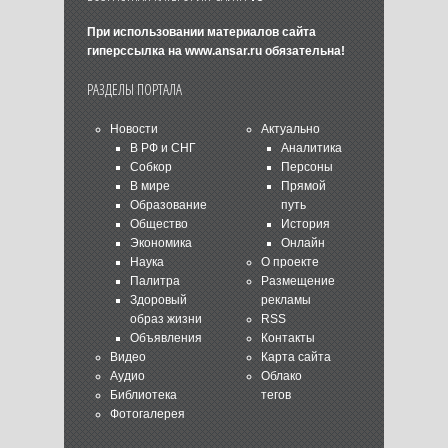
При использовании материалов сайта
гиперссылка на
www.ansar.ru
обязательна!
РАЗДЕЛЫ ПОРТАЛА
Новости
Актуально
В РФ и СНГ
Аналитика
Собкор
Персоны
В мире
Прямой
Образование
путь
Общество
История
Экономика
Онлайн
Наука
О проекте
Палитра
Размещение
Здоровый
рекламы
образ жизни
RSS
Объявления
Контакты
Видео
Карта сайта
Аудио
Облако
Библиотека
тегов
Фотогалерея