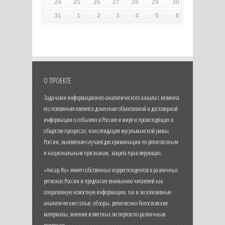
24
25
26
27
28
29
30
31
1
2
3
4
5
6
О ПРОЕКТЕ
Задачами информационно-аналитического канала с момента
его появления является донесение объективной и достоверной
информации о событиях в России и мире и происходящих в
обществе процессах, консолидация мусульманской уммы
России, выявление случаев дискриминации по религиозным
и национальным признакам, защита прав верующих.
«Ансар.Ru» имеет собственных корреспондентов в различных
регионах России и предлагает вниманию читателей как
оперативную новостную информацию, так и эксклюзивные
аналитические статьи, обзоры, религиозно-богословские
материалы, мнения известных экспертов по различным
вопросам.