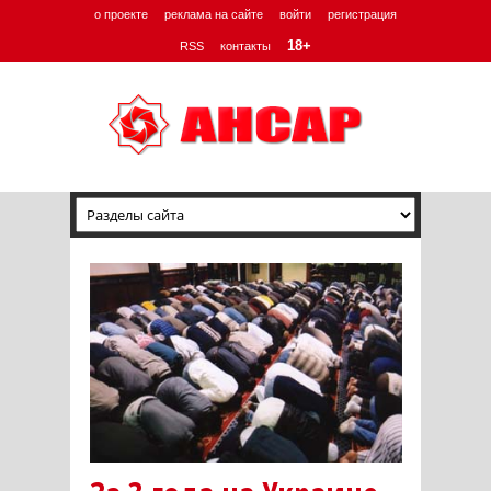
о проекте
реклама на сайте
войти
регистрация
18+
RSS
контакты