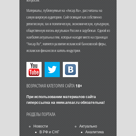
Материалы, публикуемые на «Ансар.Ru», рассчитаны на
самую широкую аудиторию. Сайт освещает как собственно
религиозную, так и политическую, экономическую, культурную,
общественную жизнь мусульман России и зарубежья. Одной из
наиболее актуальных тем, которые находят место на страницах
"Ансар.Ru", является развитие исламской банковской сферы,
исламских финансов и халяль-индустрии.
ВОЗРАСТНАЯ КАТЕГОРИЯ САЙТА
18+
При использовании материалов сайта
гиперссылка на
www.ansar.ru
обязательна!
РАЗДЕЛЫ ПОРТАЛА
Новости
Актуально
В РФ и СНГ
Аналитика