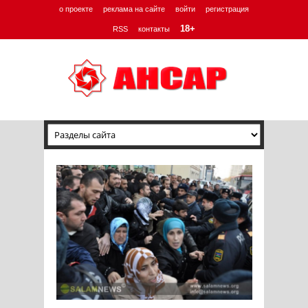
о проекте
реклама на сайте
войти
регистрация
18+
RSS
контакты