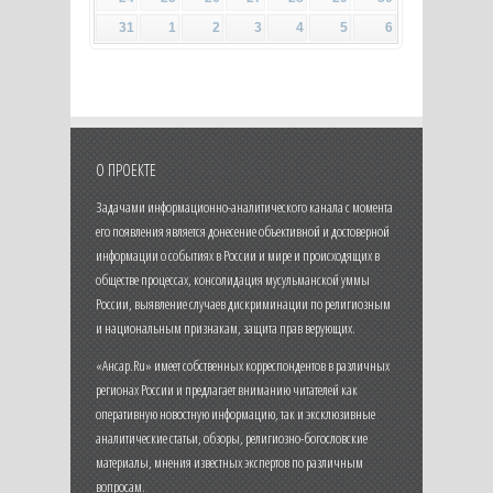
31
1
2
3
4
5
6
О ПРОЕКТЕ
Задачами информационно-аналитического канала с момента
его появления является донесение объективной и достоверной
информации о событиях в России и мире и происходящих в
обществе процессах, консолидация мусульманской уммы
России, выявление случаев дискриминации по религиозным
и национальным признакам, защита прав верующих.
«Ансар.Ru» имеет собственных корреспондентов в различных
регионах России и предлагает вниманию читателей как
оперативную новостную информацию, так и эксклюзивные
аналитические статьи, обзоры, религиозно-богословские
материалы, мнения известных экспертов по различным
вопросам.