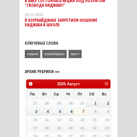
В БАКУ СОСТОЯЛАСЬ АКЦИЯ ПОД ЛОЗУНГОМ
"СВОБОДА ХИДЖАБУ!"
24.11.2010
В АЗЕРБАЙДЖАНЕ ЗАПРЕТИЛИ НОШЕНИЕ
ХИДЖАБА В ШКОЛЕ
КЛЮЧЕВЫЕ СЛОВА
хиджаб
азербайджан
арест
АРХИВ РУБРИКИ «»
2026
Август
Пн
Вт
Ср
Чт
Пт
Сб
Вс
27
28
29
30
31
1
2
3
4
5
6
7
8
9
10
11
12
13
14
15
16
17
18
19
20
21
22
23
24
25
26
27
28
29
30