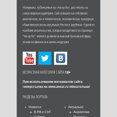
Материалы, публикуемые на «Ансар.Ru», рассчитаны на
самую широкую аудиторию. Сайт освещает как собственно
религиозную, так и политическую, экономическую, культурную,
общественную жизнь мусульман России и зарубежья. Одной из
наиболее актуальных тем, которые находят место на страницах
"Ансар.Ru", является развитие исламской банковской сферы,
исламских финансов и халяль-индустрии.
ВОЗРАСТНАЯ КАТЕГОРИЯ САЙТА
18+
При использовании материалов сайта
гиперссылка на
www.ansar.ru
обязательна!
РАЗДЕЛЫ ПОРТАЛА
Новости
Актуально
В РФ и СНГ
Аналитика
Собкор
Персоны