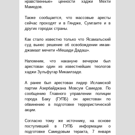
нравственные» ценности хаджи Мехти
Мамедов.
Также сообщается, что массовые аресты
сейчас проходят и в Гяндже, Сумгаите и в
других городах страны.
Как стало известно только что Ясамальский
суд вынес решение об освобождении имам-
джамаат мечети «Мешади Дадаш».
Напомним, что накануне вечером был
арестован один из известнейших теологов
хаджи Зульфугар Микаилзаде.
А ранее был арестован лидер Исламской
партии Азербайджана Мовсум Самедов. По
сообщению Главного управлении полиции
города Баку (ГУПБ) он арестован по
обвинению в подготовке террористической
акции.
Согласно тому же источнику, на основе
поступившей в ГУПБ информации о
подготовке Самедовым теракта, 7 января