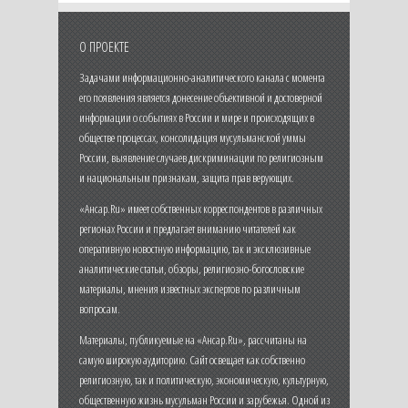
О ПРОЕКТЕ
Задачами информационно-аналитического канала с момента
его появления является донесение объективной и достоверной
информации о событиях в России и мире и происходящих в
обществе процессах, консолидация мусульманской уммы
России, выявление случаев дискриминации по религиозным
и национальным признакам, защита прав верующих.
«Ансар.Ru» имеет собственных корреспондентов в различных
регионах России и предлагает вниманию читателей как
оперативную новостную информацию, так и эксклюзивные
аналитические статьи, обзоры, религиозно-богословские
материалы, мнения известных экспертов по различным
вопросам.
Материалы, публикуемые на «Ансар.Ru», рассчитаны на
самую широкую аудиторию. Сайт освещает как собственно
религиозную, так и политическую, экономическую, культурную,
общественную жизнь мусульман России и зарубежья. Одной из