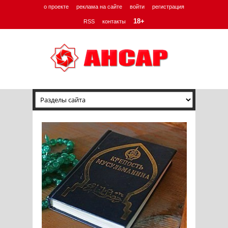
о проекте
реклама на сайте
войти
регистрация
18+
RSS
контакты