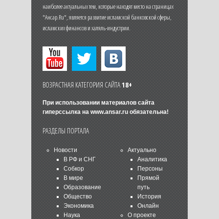
наиболее актуальных тем, которые находят место на страницах
"Ансар.Ru", является развитие исламской банковской сферы,
исламских финансов и халяль-индустрии.
ВОЗРАСТНАЯ КАТЕГОРИЯ САЙТА
18+
При использовании материалов сайта
гиперссылка на
www.ansar.ru
обязательна!
РАЗДЕЛЫ ПОРТАЛА
Новости
Актуально
В РФ и СНГ
Аналитика
Собкор
Персоны
В мире
Прямой
Образование
путь
Общество
История
Экономика
Онлайн
Наука
О проекте