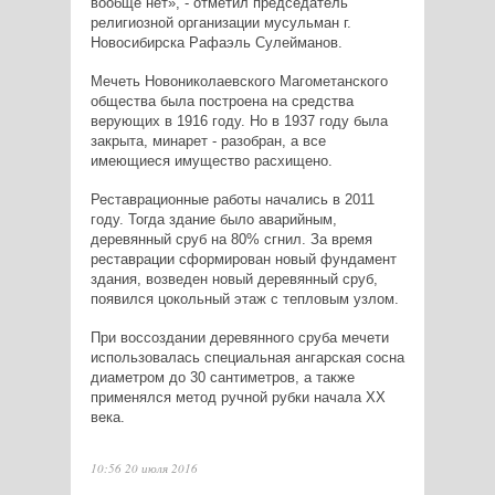
вообще нет», - отметил п
редседатель
религиозной организации мусульман г.
Новосибирска Рафаэль Сулейманов.
Мечеть Новониколаевского Магометанского
общества была построена на средства
верующих в 1916 году. Но в 1937 году была
закрыта, минарет - разобран, а все
имеющиеся имущество расхищено.
Реставрационные работы начались в 2011
году. Тогда здание было аварийным,
деревянный сруб на 80% сгнил. За время
реставрации сформирован новый фундамент
здания, возведен новый деревянный сруб,
появился цокольный этаж с тепловым узлом.
При воссоздании деревянного сруба мечети
использовалась специальная ангарская сосна
диаметром до 30 сантиметров, а также
применялся метод ручной рубки начала ХХ
века.
10:56 20 июля 2016