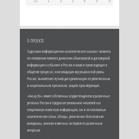
31
1
2
3
4
5
6
О ПРОЕКТЕ
Задачами информационно-аналитического канала с момента
его появления является донесение объективной и достоверной
информации о событиях в России и мире и происходящих в
обществе процессах, консолидация мусульманской уммы
России, выявление случаев дискриминации по религиозным
и национальным признакам, защита прав верующих.
«Ансар.Ru» имеет собственных корреспондентов в различных
регионах России и предлагает вниманию читателей как
оперативную новостную информацию, так и эксклюзивные
аналитические статьи, обзоры, религиозно-богословские
материалы, мнения известных экспертов по различным
вопросам.