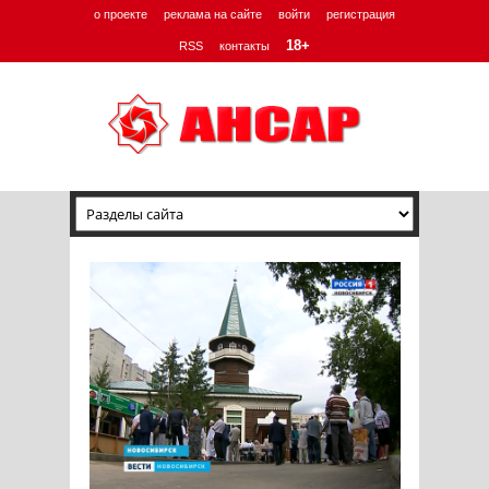
о проекте
реклама на сайте
войти
регистрация
18+
RSS
контакты