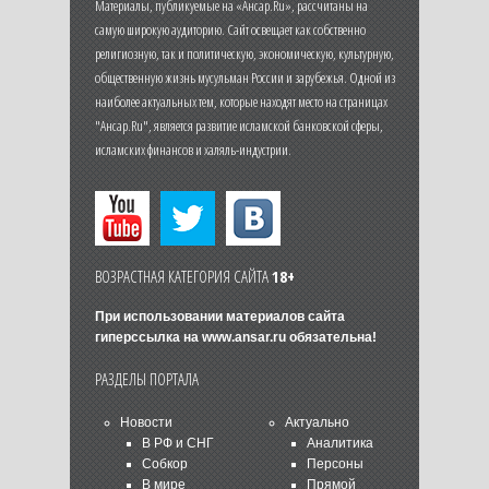
Материалы, публикуемые на «Ансар.Ru», рассчитаны на
самую широкую аудиторию. Сайт освещает как собственно
религиозную, так и политическую, экономическую, культурную,
общественную жизнь мусульман России и зарубежья. Одной из
наиболее актуальных тем, которые находят место на страницах
"Ансар.Ru", является развитие исламской банковской сферы,
исламских финансов и халяль-индустрии.
ВОЗРАСТНАЯ КАТЕГОРИЯ САЙТА
18+
При использовании материалов сайта
гиперссылка на
www.ansar.ru
обязательна!
РАЗДЕЛЫ ПОРТАЛА
Новости
Актуально
В РФ и СНГ
Аналитика
Собкор
Персоны
В мире
Прямой