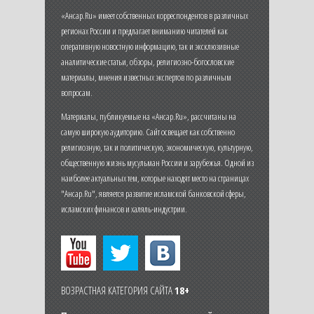
«Ансар.Ru» имеет собственных корреспондентов в различных
регионах России и предлагает вниманию читателей как
оперативную новостную информацию, так и эксклюзивные
аналитические статьи, обзоры, религиозно-богословские
материалы, мнения известных экспертов по различным
вопросам.
Материалы, публикуемые на «Ансар.Ru», рассчитаны на
самую широкую аудиторию. Сайт освещает как собственно
религиозную, так и политическую, экономическую, культурную,
общественную жизнь мусульман России и зарубежья. Одной из
наиболее актуальных тем, которые находят место на страницах
"Ансар.Ru", является развитие исламской банковской сферы,
исламских финансов и халяль-индустрии.
ВОЗРАСТНАЯ КАТЕГОРИЯ САЙТА
18+