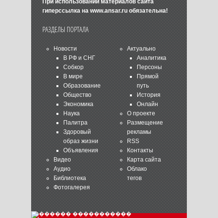
При использовании материалов сайта
гиперссылка на
www.ansar.ru
обязательна!
РАЗДЕЛЫ ПОРТАЛА
Новости
Актуально
В РФ и СНГ
Аналитика
Собкор
Персоны
В мире
Прямой
Образование
путь
Общество
История
Экономика
Онлайн
Наука
О проекте
Палитра
Размещение
Здоровый
рекламы
образ жизни
RSS
Объявления
Контакты
Видео
Карта сайта
Аудио
Облако
Библиотека
тегов
Фотогалерея