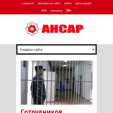
о проекте
реклама на сайте
войти
регистрация
18+
RSS
контакты
Сотрудников