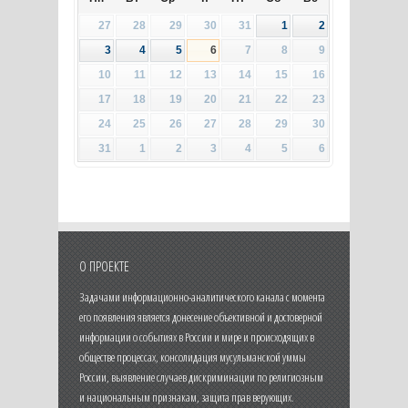
27
28
29
30
31
1
2
3
4
5
6
7
8
9
10
11
12
13
14
15
16
17
18
19
20
21
22
23
24
25
26
27
28
29
30
31
1
2
3
4
5
6
О ПРОЕКТЕ
Задачами информационно-аналитического канала с момента
его появления является донесение объективной и достоверной
информации о событиях в России и мире и происходящих в
обществе процессах, консолидация мусульманской уммы
России, выявление случаев дискриминации по религиозным
и национальным признакам, защита прав верующих.