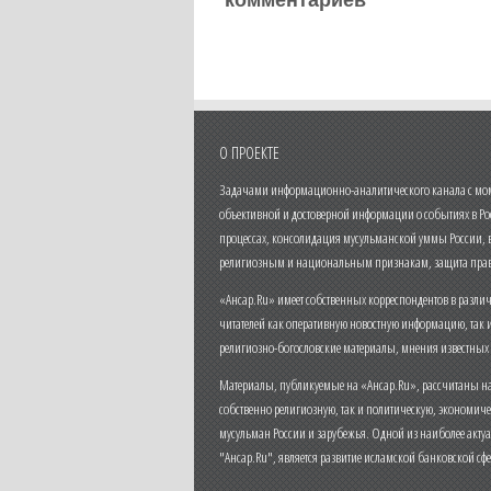
комментариев
О ПРОЕКТЕ
Задачами информационно-аналитического канала с моме
объективной и достоверной информации о событиях в Ро
процессах, консолидация мусульманской уммы России,
религиозным и национальным признакам, защита прав
«Ансар.Ru» имеет собственных корреспондентов в разли
читателей как оперативную новостную информацию, так 
религиозно-богословские материалы, мнения известных
Материалы, публикуемые на «Ансар.Ru», рассчитаны на
собственно религиозную, так и политическую, экономич
мусульман России и зарубежья. Одной из наиболее актуа
"Ансар.Ru", является развитие исламской банковской сф