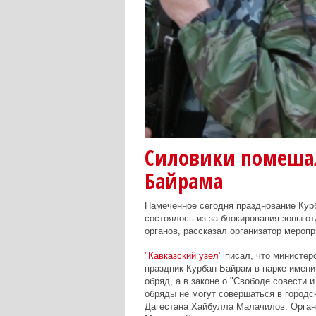
Силовики помешал
Байрама
Намеченное сегодня празднование Курб
состоялось из-за блокирования зоны 
органов, рассказал организатор мероп
"Кавказский узел"
писал, что министерс
праздник Курбан-Байрам в парке имени
обряд, а в законе о "Свободе совести 
обряды не могут совершаться в городс
Дагестана Хайбулла Малачилов. Орган