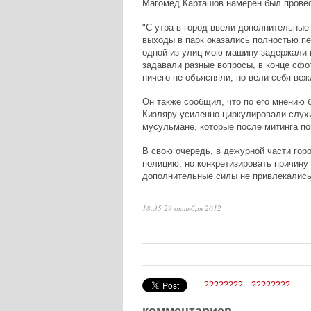
Магомед Карташов намерен был провес
"С утра в город ввели дополнительные
выходы в парк оказались полностью пе
одной из улиц мою машину задержали п
задавали разные вопросы, в конце сфо
ничего не объясняли, но вели себя веж
Он также сообщил, что по его мнению 
Кизляру усиленно циркулировали слухи
мусульмане, которые после митинга пой
В свою очередь, в дежурной части гор
полицию, но конкретизировать причину 
дополнительные силы не привлекались
18:35 29 октября 2012
????????
????????