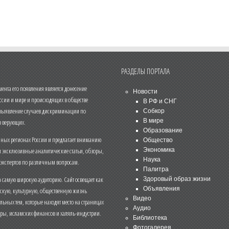
РАЗДЕЛЫ ПОРТАЛА
нта его появления является донесение
Новости
ссии и мире и происходящих в обществе
В РФ и СНГ
 выявление случаев дискриминации по
Собкор
В мире
 верующих.
Образование
чных регионах России и предлагает вниманию
Общество
и эксклюзивные аналитические статьи, обзоры,
Экономика
Наука
 экспертов по различным вопросам.
Палитра
 самую широкую аудиторию. Сайт освещает как
Здоровый образ жизни
Объявления
ескую, культурную, общественную жизнь
Видео
льных тем, которые находят место на страницах
Аудио
еры, исламских финансов и халяль-индустрии.
Библиотека
Фотогалерея