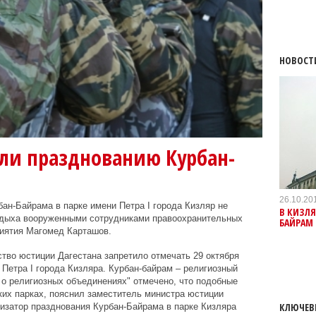
НОВОСТ
и празднованию Курбан-
26.10.20
ан-Байрама в парке имени Петра I города Кизляр не
В КИЗЛЯ
отдыха вооруженными сотрудниками правоохранительных
БАЙРАМ 
риятия Магомед Карташов.
тво юстиции Дагестана запретило отмечать 29 октября
 Петра I города Кизляра. Курбан-байрам – религиозный
и о религиозных объединениях" отмечено, что подобные
ких парках, пояснил заместитель министра юстиции
КЛЮЧЕВ
изатор празднования Курбан-Байрама в парке Кизляра