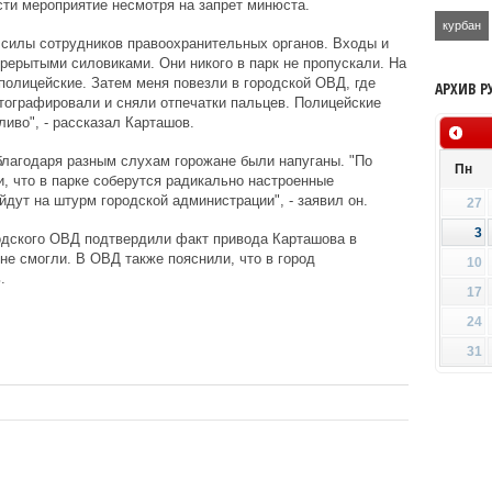
ти мероприятие несмотря на запрет минюста.
курбан
 силы сотрудников правоохранительных органов. Входы и
рерытыми силовиками. Они никого в парк не пропускали. На
олицейские. Затем меня повезли в городской ОВД, где
АРХИВ Р
тографировали и сняли отпечатки пальцев. Полицейские
ливо", - рассказал Карташов.
благодаря разным слухам горожане были напуганы. "По
Пн
, что в парке соберутся радикально настроенные
дут на штурм городской администрации", - заявил он.
27
3
одского ОВД подтвердили факт привода Карташова в
не смогли. В ОВД также пояснили, что в город
10
.
17
24
31