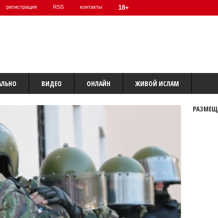
регистрация
RSS
контакты
18+
АЛЬНО
ВИДЕО
ОНЛАЙН
ЖИВОЙ ИСЛАМ
РАЗМЕЩ