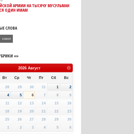
09
ИЙСКОЙ АРМИИ НА ТЫСЯЧУ МУСУЛЬМАН
СЯ ОДИН ИМАМ
ЫЕ СЛОВА
сокол
УБРИКИ «»
2026
Август
Вт
Ср
Чт
Пт
Сб
Вс
28
29
30
31
1
2
4
5
6
7
8
9
11
12
13
14
15
16
18
19
20
21
22
23
25
26
27
28
29
30
1
2
3
4
5
6