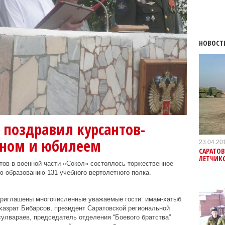
НОВОСТ
 поздравил курсантов-
аном и юбилеем
23.04.20
САРАТО
ЛЕТЧИК
тов в военной части «Сокол» состоялось торжественное
 образованию 131 учебного вертолетного полка.
приглашены многочисленные уважаемые гости: имам-хатыб
азрат Бибарсов, президент Саратовской региональной
вараев, председатель отделения “Боевого братства”