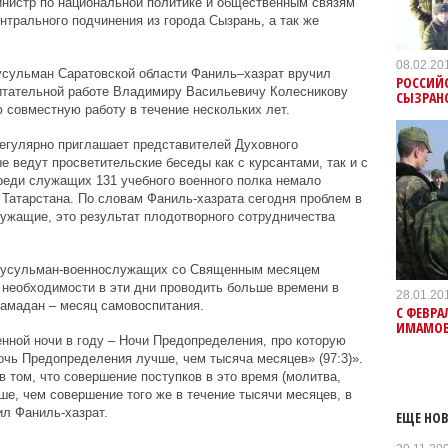
инистр по национальной политике и общественным связям
нтрального подчинения из города Сызрань, а так же
08.02.20
усульман Саратовской области Фаниль–хазрат вручил
РОССИЙС
итательной работе Владимиру Васильевичу Колесникову
СЫЗРАН
 совместную работу в течение нескольких лет.
егулярно приглашает представителей Духовного
 ведут просветительские беседы как с курсантами, так и с
реди служащих 131 учебного военного полка немало
 Татарстана. По словам Фаниль-хазрата сегодня проблем в
лужащие, это результат плодотворного сотрудничества
 мусульман-военнослужащих со Священным месяцем
о необходимости в эти дни проводить больше времени в
28.01.20
Рамадан – месяц самовоспитания.
С ФЕВРА
ИМАМО
енной ночи в году – Ночи Предопределения, про которую
чь Предопределения лучше, чем тысяча месяцев» (97:3)».
 том, что совершение поступков в это время (молитва,
ше, чем совершение того же в течение тысячи месяцев, в
ил Фаниль-хазрат.
ЕЩЕ НОВ