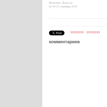
Источник: Думсо.ру
02:00 05 сентября 2010
????????
????????
комментариев