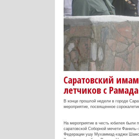
Саратовский имам
летчиков с Рамад
В конце прошлой недели в городе Сара
мероприятие, посвященное сорокалетию
На мероприятие в честь юбилея были 
саратовской Соборной мечети Фаниль–х
Федерации ушу Мухаммад-хаджи Шамсул