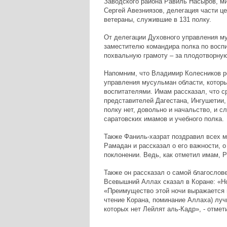
Заводского района Равиль Насыров, м
Сергей Авезниязов, делегация части це
ветераны, служившие в 131 полку.
От делегации Духовного управления м
заместителю командира полка по восп
похвальную грамоту – за плодотворную
Напомним, что Владимир Колесников р
управления мусульман области, которые
воспитателями. Имам рассказал, что с
представителей Дагестана, Ингушетии,
полку нет, довольно и начальство, и с
саратовских имамов и учебного полка.
Также Фаниль-хазрат поздравил всех
Рамадан и рассказал о его важности, 
поклонении. Ведь, как отметил имам, 
Также он рассказал о самой благослов
Всевышний Аллах сказал в Коране: «Но
«Преимущество этой ночи выражается в
чтение Корана, поминание Аллаха) луч
которых нет Лейлят аль-Кадр», - отмет