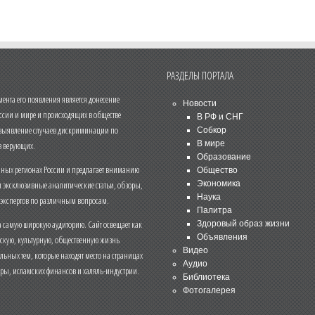
РАЗДЕЛЫ ПОРТАЛА
нта его появления является донесение
Новости
ссии и мире и происходящих в обществе
В РФ и СНГ
 выявление случаев дискриминации по
Собкор
В мире
 верующих.
Образование
чных регионах России и предлагает вниманию
Общество
и эксклюзивные аналитические статьи, обзоры,
Экономика
Наука
 экспертов по различным вопросам.
Палитра
 самую широкую аудиторию. Сайт освещает как
Здоровый образ жизни
Объявления
ескую, культурную, общественную жизнь
Видео
льных тем, которые находят место на страницах
Аудио
еры, исламских финансов и халяль-индустрии.
Библиотека
Фотогалерея