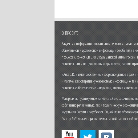
О ПРОЕКТЕ
Задачами информационно-аналитического канала с моме
объективной и достоверной информации о событиях в Ро
процессах, консолидация мусульманской уммы России,
религиозным и национальным признакам, защита прав
«Ансар.Ru» имеет собственных корреспондентов в разли
читателей как оперативную новостную информацию, так 
религиозно-богословские материалы, мнения известных
Материалы, публикуемые на «Ансар.Ru», рассчитаны на
собственно религиозную, так и политическую, экономич
мусульман России и зарубежья. Одной из наиболее актуа
"Ансар.Ru", является развитие исламской банковской сф