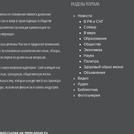
РАЗДЕЛЫ ПОРТАЛА
нта его появления является донесение
Новости
ссии и мире и происходящих в обществе
В РФ и СНГ
 выявление случаев дискриминации по
Собкор
В мире
 верующих.
Образование
чных регионах России и предлагает вниманию
Общество
и эксклюзивные аналитические статьи, обзоры,
Экономика
Наука
 экспертов по различным вопросам.
Палитра
 самую широкую аудиторию. Сайт освещает как
Здоровый образ жизни
Объявления
ескую, культурную, общественную жизнь
Видео
льных тем, которые находят место на страницах
Аудио
еры, исламских финансов и халяль-индустрии.
Библиотека
Фотогалерея
иперссылка на
www.ansar.ru