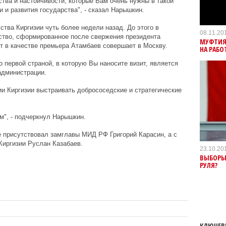
ства и настойчивости, которые Вам очень нужны в такой
 и развития государства", - сказал Нарышкин.
тва Киргизии чуть более недели назад. До этого в
08.11.20
ство, сформированное после свержения президента
МУФТИЯ
т в качестве премьера Атамбаев совершает в Москву.
НА РАБО
о первой страной, в которую Вы наносите визит, является
администрации.
ии Киргизии выстраивать добрососедские и стратегические
м", - подчеркнул Нарышкин.
е присутствовал замглавы МИД РФ Григорий Карасин, а с
Киргизии Руслан Казабаев.
23.10.20
ВЫБОРЫ 
РУЛЯ?
КЛЮЧЕВ