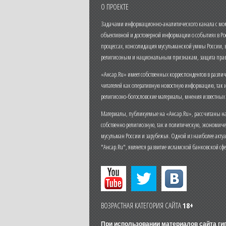
О ПРОЕКТЕ
Задачами информационно-аналитического канала с моме
объективной и достоверной информации о событиях в Ро
процессах, консолидация мусульманской уммы России,
религиозным и национальным признакам, защита прав
«Ансар.Ru» имеет собственных корреспондентов в разли
читателей как оперативную новостную информацию, так 
религиозно-богословские материалы, мнения известных
Материалы, публикуемые на «Ансар.Ru», рассчитаны на
собственно религиозную, так и политическую, экономич
мусульман России и зарубежья. Одной из наиболее актуа
"Ансар.Ru", является развитие исламской банковской сф
ВОЗРАСТНАЯ КАТЕГОРИЯ САЙТА
18+
При использовании материалов сайта г