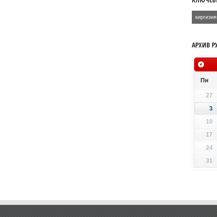
киргизия
АРХИВ Р
Пн
27
3
10
17
24
31