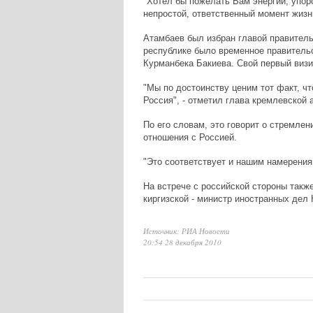
"Хотел бы пожелать Вам энергии, упор
непростой, ответственный момент жизни
Атамбаев был избран главой правительс
республике было временное правитель
Курманбека Бакиева. Свой первый визи
"Мы по достоинству ценим тот факт, чт
Россия", - отметил глава кремлевской 
По его словам, это говорит о стремлен
отношения с Россией.
"Это соответствует и нашим намерения
На встрече с российской стороны такж
киргизской - министр иностранных дел 
Источник: РИА Новости
20:54 28 декабря 2010