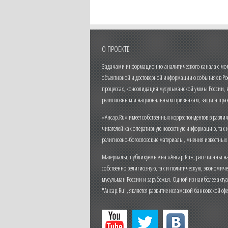
О ПРОЕКТЕ
Задачами информационно-аналитического канала с моме
объективной и достоверной информации о событиях в Ро
процессах, консолидация мусульманской уммы России,
религиозным и национальным признакам, защита прав
«Ансар.Ru» имеет собственных корреспондентов в разли
читателей как оперативную новостную информацию, так 
религиозно-богословские материалы, мнения известных
Материалы, публикуемые на «Ансар.Ru», рассчитаны на
собственно религиозную, так и политическую, экономич
мусульман России и зарубежья. Одной из наиболее актуа
"Ансар.Ru", является развитие исламской банковской сф