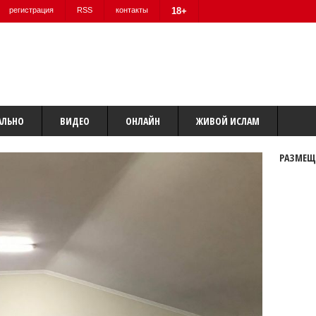
регистрация
RSS
контакты
18+
АЛЬНО
ВИДЕО
ОНЛАЙН
ЖИВОЙ ИСЛАМ
РАЗМЕЩ