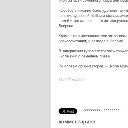
иной области семейного права или сем
«Особое внимание было уделено таким
понятие здоровой любви и созависимых
семей и так далее», — отметила руков
Баирова.
Кроме этого преподаватели затрагивали
бракосочетания) и развода в Исламе.
В завершении курса состоялась торжес
числе книг о семейном праве.
По словам организаторов, «Школа буду
15:19 17 мая 2019
????????
????????
комментариев