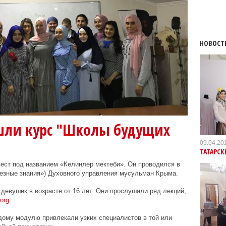
НОВОСТ
шли курс "Школы будущих
09.04.20
ТАТАРС
ест под названием «Келинлер мектеби». Он проводился в
езные знания») Духовного управления мусульман Крыма.
девушек в возрасте от 16 лет. Они прослушали ряд лекций,
org
.
дому модулю привлекали узких специалистов в той или