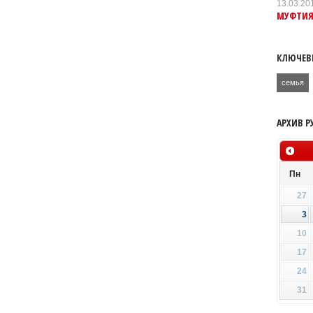
13.03.20
МУФТИЯТ
КЛЮЧЕВ
семья
АРХИВ Р
Пн
27
3
10
17
24
31