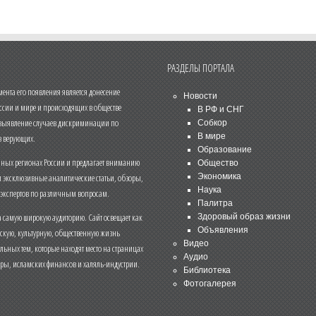
РАЗДЕЛЫ ПОРТАЛА
нта его появления является донесение
Новости
ссии и мире и происходящих в обществе
В РФ и СНГ
 выявление случаев дискриминации по
Собкор
В мире
 верующих.
Образование
чных регионах России и предлагает вниманию
Общество
и эксклюзивные аналитические статьи, обзоры,
Экономика
Наука
 экспертов по различным вопросам.
Палитра
 самую широкую аудиторию. Сайт освещает как
Здоровый образ жизни
Объявления
ескую, культурную, общественную жизнь
Видео
льных тем, которые находят место на страницах
Аудио
еры, исламских финансов и халяль-индустрии.
Библиотека
Фотогалерея