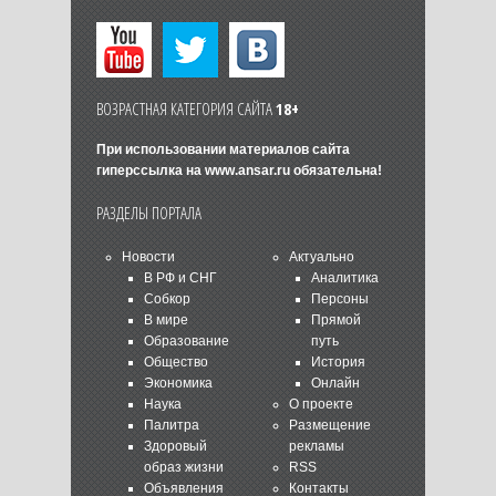
ВОЗРАСТНАЯ КАТЕГОРИЯ САЙТА
18+
При использовании материалов сайта
гиперссылка на
www.ansar.ru
обязательна!
РАЗДЕЛЫ ПОРТАЛА
Новости
Актуально
В РФ и СНГ
Аналитика
Собкор
Персоны
В мире
Прямой
Образование
путь
Общество
История
Экономика
Онлайн
Наука
О проекте
Палитра
Размещение
Здоровый
рекламы
образ жизни
RSS
Объявления
Контакты