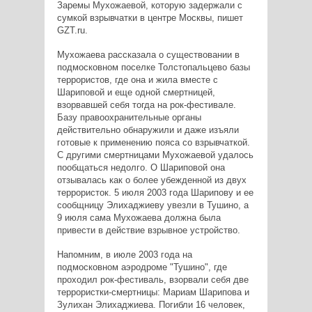
Заремы Мухожаевой, которую задержали с
сумкой взрывчатки в центре Москвы, пишет
GZT.ru.
Мухожаева рассказала о существовании в
подмосковном поселке Толстопальцево базы
террористов, где она и жила вместе с
Шариповой и еще одной смертницей,
взорвавшей себя тогда на рок-фестивале.
Базу правоохранительные органы
действительно обнаружили и даже изъяли
готовые к применению пояса со взрывчаткой.
С другими смертницами Мухожаевой удалось
пообщаться недолго. О Шариповой она
отзывалась как о более убежденной из двух
террористок. 5 июля 2003 года Шарипову и ее
сообщницу Элихаджиеву увезли в Тушино, а
9 июля сама Мухожаева должна была
привести в действие взрывное устройство.
Напомним, в июле 2003 года на
подмосковном аэродроме "Тушино", где
проходил рок-фестиваль, взорвали себя две
террористки-смертницы: Мариам Шарипова и
Зулихан Элихаджиева. Погибли 16 человек,