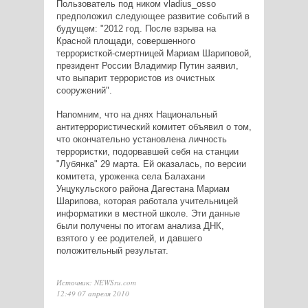
Пользователь под ником vladius_osso
предположил следующее развитие событий в
будущем: "2012 год. После взрыва на
Красной площади, совершенного
террористкой-смертницей Мариам Шариповой,
президент России Владимир Путин заявил,
что выпарит террористов из очистных
сооружений".
Напомним, что на днях Национальный
антитеррористический комитет объявил о том,
что окончательно установлена личность
террористки, подорвавшей себя на станции
"Лубянка" 29 марта. Ей оказалась, по версии
комитета, уроженка села Балахани
Унцукульского района Дагестана Мариам
Шарипова, которая работала учительницей
информатики в местной школе. Эти данные
были получены по итогам анализа ДНК,
взятого у ее родителей, и давшего
положительный результат.
Источник: NEWSru.com
12:49 07 апреля 2010