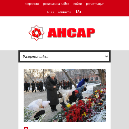
о проекте
реклама на сайте
войти
регистрация
18+
RSS
контакты