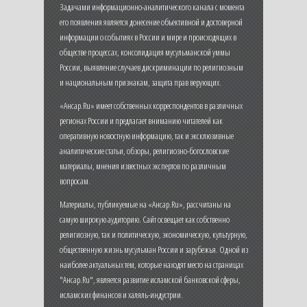
Задачами информационно-аналитического канала с момента
его появления является донесение объективной и достоверной
информации о событиях в России и мире и происходящих в
обществе процессах, консолидация мусульманской уммы
России, выявление случаев дискриминации по религиозным
и национальным признакам, защита прав верующих.
«Ансар.Ru» имеет собственных корреспондентов в различных
регионах России и предлагает вниманию читателей как
оперативную новостную информацию, так и эксклюзивные
аналитические статьи, обзоры, религиозно-богословские
материалы, мнения известных экспертов по различным
вопросам.
Материалы, публикуемые на «Ансар.Ru», рассчитаны на
самую широкую аудиторию. Сайт освещает как собственно
религиозную, так и политическую, экономическую, культурную,
общественную жизнь мусульман России и зарубежья. Одной из
наиболее актуальных тем, которые находят место на страницах
"Ансар.Ru", является развитие исламской банковской сферы,
исламских финансов и халяль-индустрии.