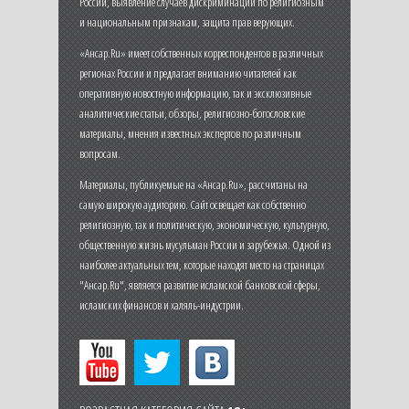
России, выявление случаев дискриминации по религиозным
и национальным признакам, защита прав верующих.
«Ансар.Ru» имеет собственных корреспондентов в различных
регионах России и предлагает вниманию читателей как
оперативную новостную информацию, так и эксклюзивные
аналитические статьи, обзоры, религиозно-богословские
материалы, мнения известных экспертов по различным
вопросам.
Материалы, публикуемые на «Ансар.Ru», рассчитаны на
самую широкую аудиторию. Сайт освещает как собственно
религиозную, так и политическую, экономическую, культурную,
общественную жизнь мусульман России и зарубежья. Одной из
наиболее актуальных тем, которые находят место на страницах
"Ансар.Ru", является развитие исламской банковской сферы,
исламских финансов и халяль-индустрии.