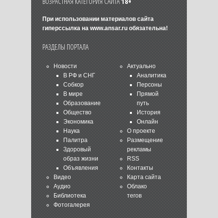
ВОЗРАСТНАЯ КАТЕГОРИЯ САЙТА
18+
При использовании материалов сайта
гиперссылка на
www.ansar.ru
обязательна!
РАЗДЕЛЫ ПОРТАЛА
Новости
Актуально
В РФ и СНГ
Аналитика
Собкор
Персоны
В мире
Прямой
Образование
путь
Общество
История
Экономика
Онлайн
Наука
О проекте
Палитра
Размещение
Здоровый
рекламы
образ жизни
RSS
Объявления
Контакты
Видео
Карта сайта
Аудио
Облако
Библиотека
тегов
Фотогалерея