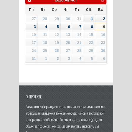
2026
Август
Пн
Вт
Ср
Чт
Пт
Сб
Вс
27
28
29
30
31
1
2
3
4
5
6
7
8
9
10
11
12
13
14
15
16
17
18
19
20
21
22
23
24
25
26
27
28
29
30
31
1
2
3
4
5
6
О ПРОЕКТЕ
Задачами информационно-аналитического канала с момента
его появления является донесение объективной и достоверной
информации о событиях в России и мире и происходящих в
обществе процессах, консолидация мусульманской уммы