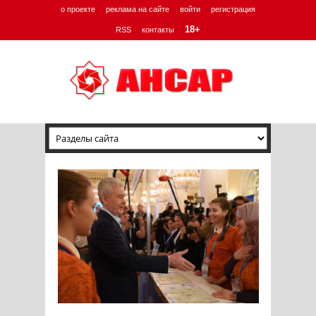
о проекте
реклама на сайте
войти
регистрация
18+
RSS
контакты