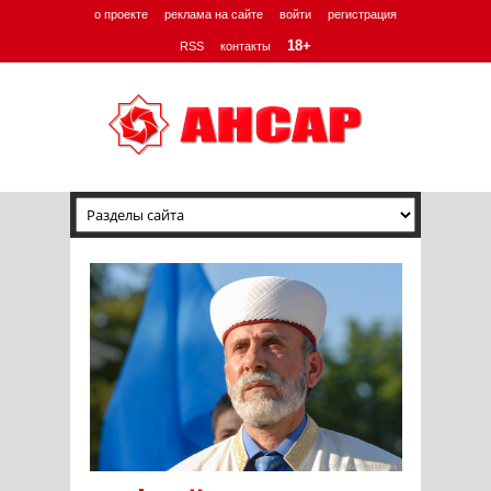
о проекте
реклама на сайте
войти
регистрация
18+
RSS
контакты