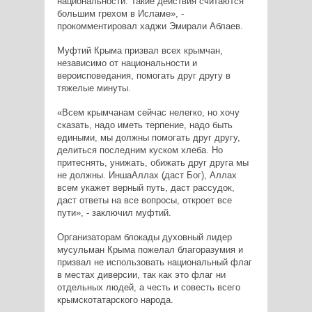
национальности. Такие действия считаются
большим грехом в Исламе», -
прокомментировал хаджи Эмирали Аблаев.
Муфтий Крыма призвал всех крымчан,
независимо от национальности и
вероисповедания, помогать друг другу в
тяжелые минуты.
«Всем крымчанам сейчас нелегко, но хочу
сказать, надо иметь терпение, надо быть
едиными, мы должны помогать друг другу,
делиться последним куском хлеба. Но
притеснять, унижать, обижать друг друга мы
не должны. ИншаАллах (даст Бог), Аллах
всем укажет верный путь, даст рассудок,
даст ответы на все вопросы, откроет все
пути», - заключил муфтий.
Организаторам блокады духовный лидер
мусульман Крыма пожелал благоразумия и
призвал не использовать национальный флаг
в местах диверсии, так как это флаг ни
отдельных людей, а честь и совесть всего
крымскотатарского народа.