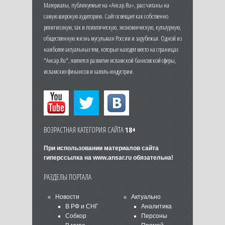
Материалы, публикуемые на «Ансар.Ru», рассчитаны на
самую широкую аудиторию. Сайт освещает как собственно
религиозную, так и политическую, экономическую, культурную,
общественную жизнь мусульман России и зарубежья. Одной из
наиболее актуальных тем, которые находят место на страницах
"Ансар.Ru", является развитие исламской банковской сферы,
исламских финансов и халяль-индустрии.
ВОЗРАСТНАЯ КАТЕГОРИЯ САЙТА
18+
При использовании материалов сайта
гиперссылка на
www.ansar.ru
обязательна!
РАЗДЕЛЫ ПОРТАЛА
Новости
Актуально
В РФ и СНГ
Аналитика
Собкор
Персоны