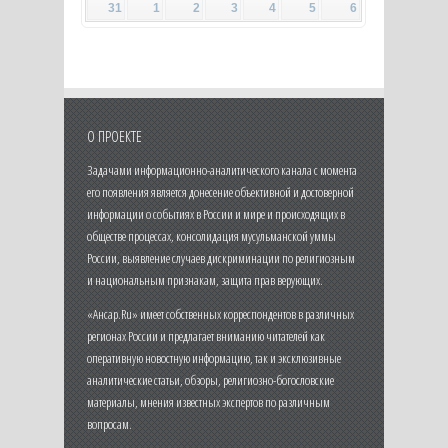
31
1
2
3
4
5
6
О ПРОЕКТЕ
Задачами информационно-аналитического канала с момента
его появления является донесение объективной и достоверной
информации о событиях в России и мире и происходящих в
обществе процессах, консолидация мусульманской уммы
России, выявление случаев дискриминации по религиозным
и национальным признакам, защита прав верующих.
«Ансар.Ru» имеет собственных корреспондентов в различных
регионах России и предлагает вниманию читателей как
оперативную новостную информацию, так и эксклюзивные
аналитические статьи, обзоры, религиозно-богословские
материалы, мнения известных экспертов по различным
вопросам.