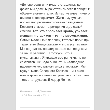
«Де-юре религия и власть отделены, де-
факто мы должны работать вместе и придти к
общему знаменателю. Ислам не имеет ничего
общего с терроризмом. Жизнь мусульман
полностью регламентирована священным
Кораном с момента рождения и до самой
смерти.
Тот, кто проливает кровь, убивает
женщин и стариков – тот не мусульманин.
Самый маленький человек, который погиб при
теракте во Владикавказе – это мусульманин.
Мы не должны оправдываться ни перед кем
за нашу религию. Я горжусь, что я
мусульманин. Я уважаю все религии, но не
сектантов. Не надо обвинять миллиардное
население мусульман мира в терактах. Мы,
мусульмане Северного Кавказа – мы очень
много крови пролили за целостность России»,
- отметил духовный лидер Чечни.
Источник: РИА Дагестан
15:50 16 сентября 2010