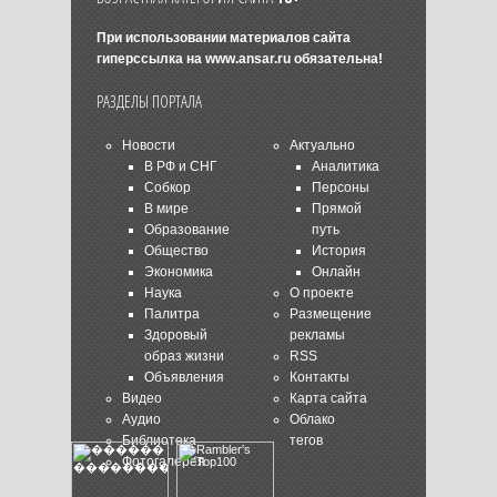
При использовании материалов сайта
гиперссылка на
www.ansar.ru
обязательна!
РАЗДЕЛЫ ПОРТАЛА
Новости
Актуально
В РФ и СНГ
Аналитика
Собкор
Персоны
В мире
Прямой
Образование
путь
Общество
История
Экономика
Онлайн
Наука
О проекте
Палитра
Размещение
Здоровый
рекламы
образ жизни
RSS
Объявления
Контакты
Видео
Карта сайта
Аудио
Облако
Библиотека
тегов
Фотогалерея