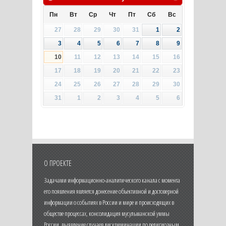
Пн
Вт
Ср
Чт
Пт
Сб
Вс
27
28
29
30
31
1
2
3
4
5
6
7
8
9
10
11
12
13
14
15
16
17
18
19
20
21
22
23
24
25
26
27
28
29
30
31
1
2
3
4
5
6
О ПРОЕКТЕ
Задачами информационно-аналитического канала с момента
его появления является донесение объективной и достоверной
информации о событиях в России и мире и происходящих в
обществе процессах, консолидация мусульманской уммы
России, выявление случаев дискриминации по религиозным