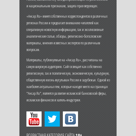
и национальным признакам, защита прав верующих.
«Ансар.Ru» имеет собственных корреспондентов в различных
регионах России и предлагает вниманию читателей как
оперативную новостную информацию, так и эксклюзивные
аналитические статьи, обзоры, религиозно-богословские
материалы, мнения известных экспертов по различным
вопросам.
Материалы, публикуемые на «Ансар.Ru», рассчитаны на
самую широкую аудиторию. Сайт освещает как собственно
религиозную, так и политическую, экономическую, культурную,
общественную жизнь мусульман России и зарубежья. Одной из
наиболее актуальных тем, которые находят место на страницах
"Ансар.Ru", является развитие исламской банковской сферы,
исламских финансов и халяль-индустрии.
ВОЗРАСТНАЯ КАТЕГОРИЯ САЙТА
18+