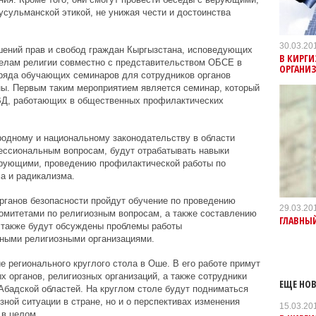
усульманской этикой, не унижая чести и достоинства
30.03.20
шений прав и свобод граждан Кыргызстана, исповедующих
В КИРГ
делам религии совместно с представительством ОБСЕ в
ОРГАНИ
ряда обучающих семинаров для сотрудников органов
ны. Первым таким мероприятием является семинар, который
ВД, работающих в общественных профилактических
родному и национальному законодательству в области
ессиональным вопросам, будут отрабатывать навыки
рующими, проведению профилактической работы по
а и радикализма.
органов безопасности пройдут обучение по проведению
29.03.20
омитетами по религиозным вопросам, а также составлению
ГЛАВНЫЙ
х также будут обсуждены проблемы работы
чными религиозными организациями.
 регионального круглого стола в Оше. В его работе примут
х органов, религиозных организаций, а также сотрудники
ЕЩЕ НОВ
бадской областей. На круглом столе будут подниматься
зной ситуации в стране, но и о перспективах изменения
15.03.20
 в целом.