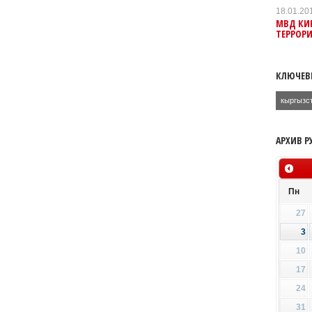
18.01.20
МВД КИР
ТЕРРОР
КЛЮЧЕВ
кыргызс
АРХИВ Р
Пн
27
3
10
17
24
31