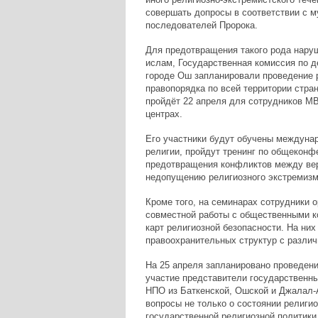
совершать допросы в соответствии с м
последователей Пророка.
Для предотвращения такого рода нару
ислам, Государственная комиссия по 
городе Ош запланировали проведение 
правопорядка по всей территории стра
пройдёт 22 апреля для сотрудников М
центрах.
Его участники будут обучены междуна
религии, пройдут тренинг по общеконф
предотвращения конфликтов между ве
недопущению религиозного экстремизм
Кроме того, на семинарах сотрудники 
совместной работы с общественными к
карт религиозной безопасности. На ни
правоохранительных структур с разли
На 25 апреля запланировано проведение
участие представители государственны
НПО из Баткенской, Ошской и Джалал-А
вопросы не только о состоянии религио
государственной религиозной политики