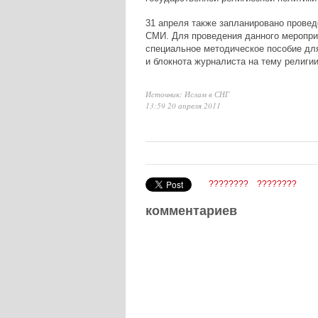
31 апреля также запланировано провед
СМИ. Для проведения данного меропри
специальное методическое пособие дл
и блокнота журналиста на тему религии
Источник: Ислам в СНГ
13:59 20 апреля 2011
????????
????????
комментариев