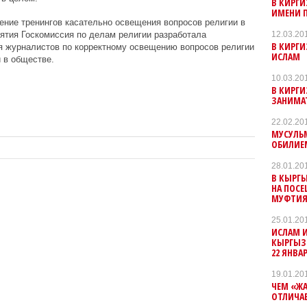
В КИРГ
ИМЕНИ 
ение тренингов касательно освещения вопросов религии в
12.03.20
ятия Госкомиссия по делам религии разработала
В КИРГИ
я журналистов по корректному освещению вопросов религии
ИСЛАМ
 в обществе.
10.03.20
В КИРГИ
ЗАНИМА
22.02.20
МУСУЛЬ
ОБИЛИЕ
28.01.20
В КЫРГ
НА ПОСЕ
МУФТИ
25.01.20
ИСЛАМ И
КЫРГЫЗС
22 ЯНВАР
19.01.20
ЧЕМ «Ж
ОТЛИЧА