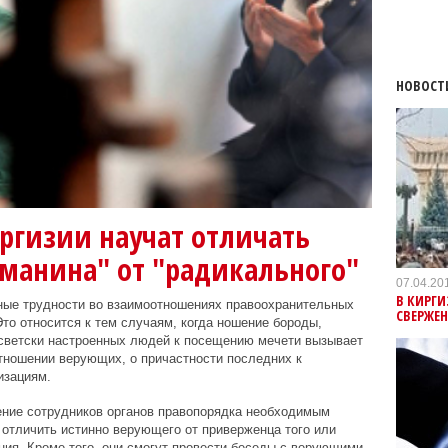
НОВОСТ
гизии научат отличать
ьманина" от "радикального"
07.04.20
В КИРГ
ые трудности во взаимоотношениях правоохранительных
СВЕРЖЕН
о относится к тем случаям, когда ношение бороды,
 светски настроенных людей к посещению мечети вызывает
отношении верующих, о причастности последних к
изациям.
ение сотрудников органов правопорядка необходимым
 отличить истинно верующего от приверженца того или
ния. Кроме того, они смогут провести беседы с верующими,