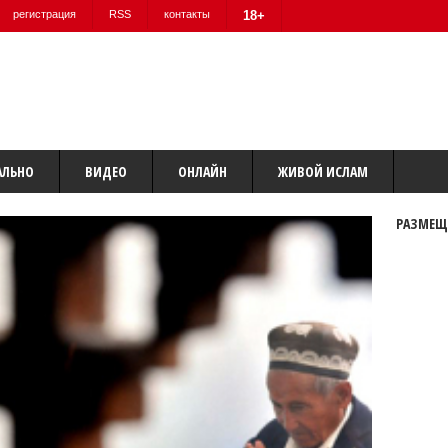
регистрация
RSS
контакты
18+
АЛЬНО
ВИДЕО
ОНЛАЙН
ЖИВОЙ ИСЛАМ
РАЗМЕЩ