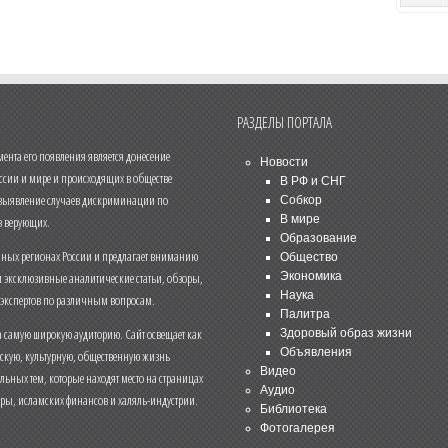
РАЗДЕЛЫ ПОРТАЛА
нта его появления является донесение
Новости
ссии и мире и происходящих в обществе
В РФ и СНГ
 выявление случаев дискриминации по
Собкор
В мире
 верующих.
Образование
чных регионах России и предлагает вниманию
Общество
и эксклюзивные аналитические статьи, обзоры,
Экономика
Наука
 экспертов по различным вопросам.
Палитра
 самую широкую аудиторию. Сайт освещает как
Здоровый образ жизни
Объявления
ескую, культурную, общественную жизнь
Видео
льных тем, которые находят место на страницах
Аудио
еры, исламских финансов и халяль-индустрии.
Библиотека
Фотогалерея