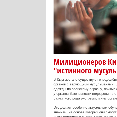
Милиционеров Кир
"истинного мусул
В Кыргызстане существуют определённ
органов с верующими мусульманами. Эт
одежды по арабскому образцу, призыв
у органов безопасности подозрения в 
различного рода экстремистским орган
Это делает особенно актуальным обуч
знаниям, на основе которых они смогут
иного религиозно-экстремистского тече