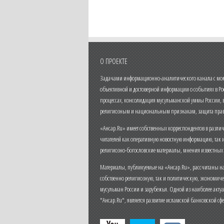
О ПРОЕКТЕ
Задачами информационно-аналитического канала с моме
объективной и достоверной информации о событиях в Ро
процессах, консолидация мусульманской уммы России,
религиозным и национальным признакам, защита прав
«Ансар.Ru» имеет собственных корреспондентов в разли
читателей как оперативную новостную информацию, так 
религиозно-богословские материалы, мнения известных
Материалы, публикуемые на «Ансар.Ru», рассчитаны на
собственно религиозную, так и политическую, экономич
мусульман России и зарубежья. Одной из наиболее актуа
"Ансар.Ru", является развитие исламской банковской сф