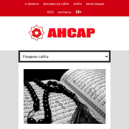
о проекте
реклама на сайте
войти
регистрация
18+
RSS
контакты