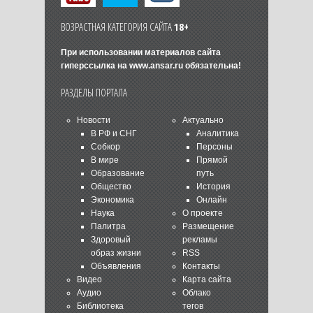
ВОЗРАСТНАЯ КАТЕГОРИЯ САЙТА
18+
При использовании материалов сайта
гиперссылка на
www.ansar.ru
обязательна!
РАЗДЕЛЫ ПОРТАЛА
Новости
Актуально
В РФ и СНГ
Аналитика
Собкор
Персоны
В мире
Прямой
Образование
путь
Общество
История
Экономика
Онлайн
Наука
О проекте
Палитра
Размещение
Здоровый
рекламы
образ жизни
RSS
Объявления
Контакты
Видео
Карта сайта
Аудио
Облако
Библиотека
тегов