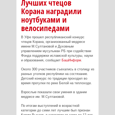
Лучших чтецов
Корана наградили
ноутбуками и
велосипедами
В Уфе прошел республиканский конкурс
чтецов Корана, организованный медресе
имени М.Султановой и Духовным
управлением мусульман РБ при содействии
Фонда поддержки исламской культуры, науки
и образования, сообщает
БашИнформ
.
Около 300 участников съехались в столицу из
разных уголков республики на состязание.
Детский конкурс по традиции проходил во
время прогулки по реке Белой на теплоходе.
Взрослые показали свои умения в здании
медресе им. М.Султановой.
По итогам выступлений в возрастной
категории до семи лет лучшим был признан
Карим Рысаев, в категории от семи до 12 лет