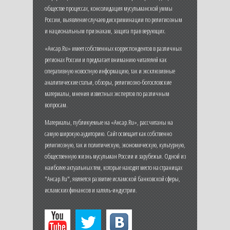
обществе процессах, консолидация мусульманской уммы
России, выявление случаев дискриминации по религиозным
и национальным признакам, защита прав верующих.
«Ансар.Ru» имеет собственных корреспондентов в различных
регионах России и предлагает вниманию читателей как
оперативную новостную информацию, так и эксклюзивные
аналитические статьи, обзоры, религиозно-богословские
материалы, мнения известных экспертов по различным
вопросам.
Материалы, публикуемые на «Ансар.Ru», рассчитаны на
самую широкую аудиторию. Сайт освещает как собственно
религиозную, так и политическую, экономическую, культурную,
общественную жизнь мусульман России и зарубежья. Одной из
наиболее актуальных тем, которые находят место на страницах
"Ансар.Ru", является развитие исламской банковской сферы,
исламских финансов и халяль-индустрии.