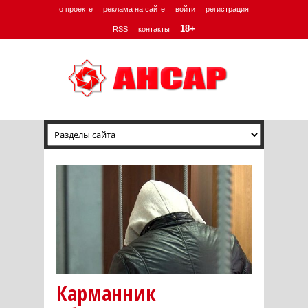
о проекте
реклама на сайте
войти
регистрация
18+
RSS
контакты
Карманник