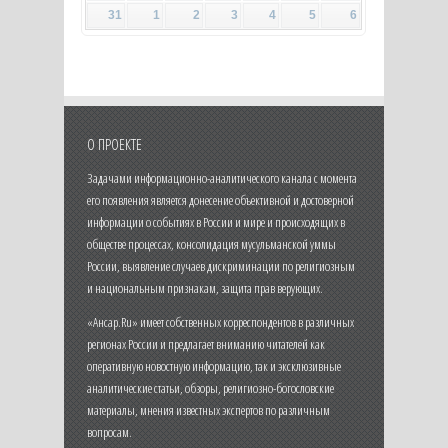
31
1
2
3
4
5
6
О ПРОЕКТЕ
Задачами информационно-аналитического канала с момента
его появления является донесение объективной и достоверной
информации о событиях в России и мире и происходящих в
обществе процессах, консолидация мусульманской уммы
России, выявление случаев дискриминации по религиозным
и национальным признакам, защита прав верующих.
«Ансар.Ru» имеет собственных корреспондентов в различных
регионах России и предлагает вниманию читателей как
оперативную новостную информацию, так и эксклюзивные
аналитические статьи, обзоры, религиозно-богословские
материалы, мнения известных экспертов по различным
вопросам.