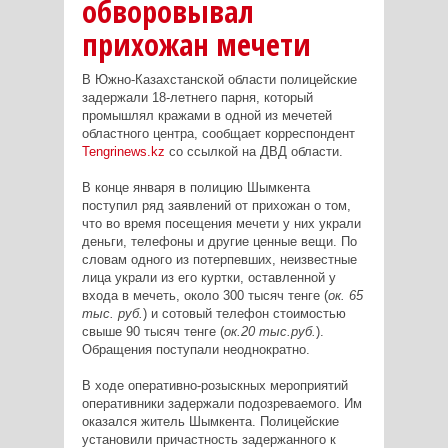
обворовывал
прихожан мечети
В Южно-Казахстанской области полицейские
задержали 18-летнего парня, который
промышлял кражами в одной из мечетей
областного центра, сообщает корреспондент
Tengrinews.kz
со ссылкой на ДВД области.
В конце января в полицию Шымкента
поступил ряд заявлений от прихожан о том,
что во время посещения мечети у них украли
деньги, телефоны и другие ценные вещи. По
словам одного из потерпевших, неизвестные
лица украли из его куртки, оставленной у
входа в мечеть, около 300 тысяч тенге (
ок. 65
тыс. руб.
) и сотовый телефон стоимостью
свыше 90 тысяч тенге (
ок.20 тыс.руб.
).
Обращения поступали неоднократно.
В ходе оперативно-розыскных мероприятий
оперативники задержали подозреваемого. Им
оказался житель Шымкента. Полицейские
установили причастность задержанного к