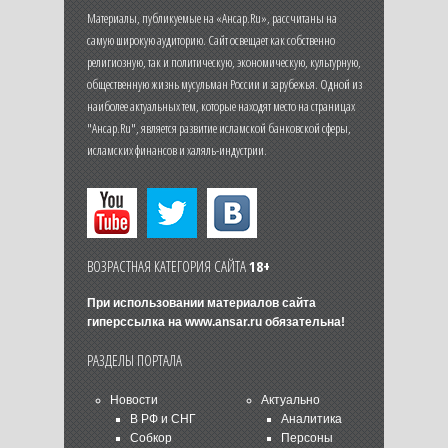
Материалы, публикуемые на «Ансар.Ru», рассчитаны на
самую широкую аудиторию. Сайт освещает как собственно
религиозную, так и политическую, экономическую, культурную,
общественную жизнь мусульман России и зарубежья. Одной из
наиболее актуальных тем, которые находят место на страницах
"Ансар.Ru", является развитие исламской банковской сферы,
исламских финансов и халяль-индустрии.
ВОЗРАСТНАЯ КАТЕГОРИЯ САЙТА
18+
При использовании материалов сайта
гиперссылка на
www.ansar.ru
обязательна!
РАЗДЕЛЫ ПОРТАЛА
Новости
Актуально
В РФ и СНГ
Аналитика
Собкор
Персоны