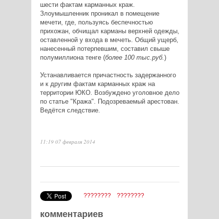
шести фактам карманных краж.
Злоумышленник проникал в помещение
мечети, где, пользуясь беспечностью
прихожан, обчищал карманы верхней одежды,
оставленной у входа в мечеть. Общий ущерб,
нанесенный потерпевшим, составил свыше
полумиллиона тенге (
более 100 тыс.руб.
)
Устанавливается причастность задержанного
и к другим фактам карманных краж на
территории ЮКО. Возбуждено уголовное дело
по статье "Кража". Подозреваемый арестован.
Ведётся следстви
е.
11:19 07 февраля 2014
????????
????????
комментариев