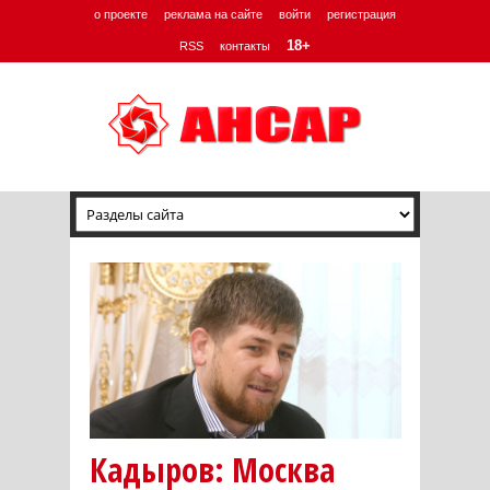
о проекте
реклама на сайте
войти
регистрация
18+
RSS
контакты
Кадыров: Москва