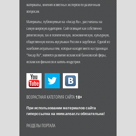
материалы, мнения известных экспертов по различным
вопросам.
Материалы, публикуемые на «Ансар.Ru», рассчитаны на
самую широкую аудиторию. Сайт освещает как собственно
религиозную, так и политическую, экономическую, культурную,
общественную жизнь мусульман России и зарубежья. Одной из
наиболее актуальных тем, которые находят место на страницах
"Ансар.Ru", является развитие исламской банковской сферы,
исламских финансов и халяль-индустрии.
ВОЗРАСТНАЯ КАТЕГОРИЯ САЙТА
18+
При использовании материалов сайта
гиперссылка на
www.ansar.ru
обязательна!
РАЗДЕЛЫ ПОРТАЛА