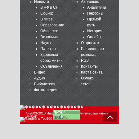
Новости
Актуально
В РФ и СНГ
Аналитика
Собкор
Персоны
В мире
Прямой
Образование
путь
Общество
История
Экономика
Онлайн
Наука
О проекте
Палитра
Размещение
Здоровый
рекламы
образ жизни
RSS
Объявления
Контакты
Видео
Карта сайта
Аудио
Облако
Библиотека
тегов
Фотогалерея
© 2003-2018 Информационно-аналитический канал
ANSAR