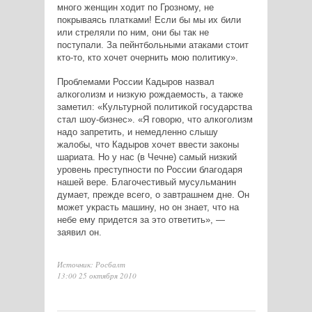
много женщин ходит по Грозному, не
покрываясь платками! Если бы мы их били
или стреляли по ним, они бы так не
поступали. За пейнтбольными атаками стоит
кто-то, кто хочет очернить мою политику».
Проблемами России Кадыров назвал
алкоголизм и низкую рождаемость, а также
заметил: «Культурной политикой государства
стал шоу-бизнес». «Я говорю, что алкоголизм
надо запретить, и немедленно слышу
жалобы, что Кадыров хочет ввести законы
шариата. Но у нас (в Чечне) самый низкий
уровень преступности по России благодаря
нашей вере. Благочестивый мусульманин
думает, прежде всего, о завтрашнем дне. Он
может украсть машину, но он знает, что на
небе ему придется за это ответить», —
заявил он.
Источник: Росбалт
13:00 25 октября 2010