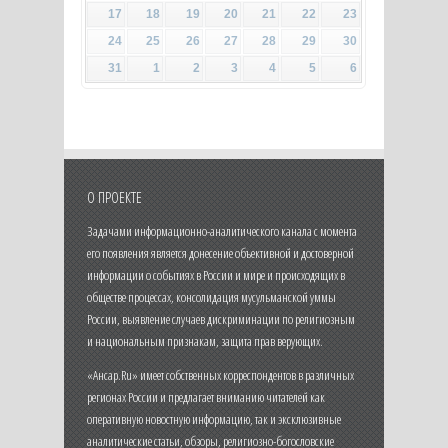
17
18
19
20
21
22
23
24
25
26
27
28
29
30
31
1
2
3
4
5
6
О ПРОЕКТЕ
Задачами информационно-аналитического канала с момента
его появления является донесение объективной и достоверной
информации о событиях в России и мире и происходящих в
обществе процессах, консолидация мусульманской уммы
России, выявление случаев дискриминации по религиозным
и национальным признакам, защита прав верующих.
«Ансар.Ru» имеет собственных корреспондентов в различных
регионах России и предлагает вниманию читателей как
оперативную новостную информацию, так и эксклюзивные
аналитические статьи, обзоры, религиозно-богословские