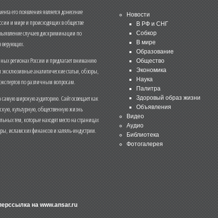
нта его появления является донесение
Новости
ссии и мире и происходящих в обществе
В РФ и СНГ
 выявление случаев дискриминации по
Собкор
В мире
 верующих.
Образование
чных регионах России и предлагает вниманию
Общество
и эксклюзивные аналитические статьи, обзоры,
Экономика
Наука
 экспертов по различным вопросам.
Палитра
 самую широкую аудиторию. Сайт освещает как
Здоровый образ жизни
Объявления
ескую, культурную, общественную жизнь
Видео
льных тем, которые находят место на страницах
Аудио
еры, исламских финансов и халяль-индустрии.
Библиотека
Фотогалерея
иперссылка на
www.ansar.ru