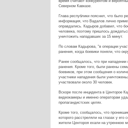
время считают конкурентом и вероятн
Северном Кавказе.
Глава республики пояснил, что было р
информация, что Вадалов лично примет
оправдались. Кадыров добавил, что бо
человека, поэтому пришлось дождаться
уничтожить нападавших за 15 минут.
По словам Кадырова, "в операции учас
ранения, когда боевики поняли, что ок
Ранее сообщалось, что при нападении 
ранения. Кроме того, были ранены сем
боевиков, при этом сообщения о колич
участники нападения были уничтожены, 
участвовали около 30 человек.
Вскоре после инцидента в Центорое К
видеокамеры и именно операторам удал
пропагандистских целях.
Кроме того, сообщалось, что проникши
которого расстреляли на глазах у его 
жители Центороя ехали на утреннюю м