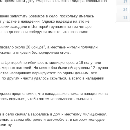
ым преемником Доку Умарова в качестве лидера «лесных»на
17
24
ешено запустить боевиков в село, поскольку имелась
31
 участие в нападении. Однако надежды на это не
евики заходили в Центорой группами по три-четыре
, когда все они соберутся вместе, что позволило
твовало около 20 бойцов", а местные жители получили
ружены, и открыли беспорядочный огонь.
на Центорой погибли шесть милиционеров и 18 получили
ь мирных жителей. На месте боя были обнаружены 12 трупов
естве нападавших варьируются: по одним данным, все
по другим - части удалось скрыться, а всего в нападении
адыров предположил, что нападавшие снимали нападение на
ось скрыться, чтобы затем использовать съемки в
е в село сначала забрались в дом к местному милиционеру,
семьи, а затем обстреляли автомобиль, в котором молодые
олитву.