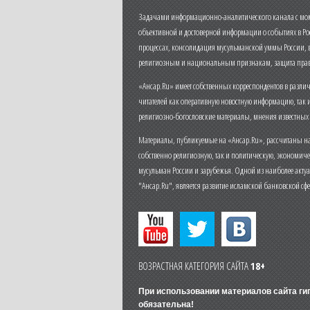
Задачами информационно-аналитического канала с моме
объективной и достоверной информации о событиях в Ро
процессах, консолидация мусульманской уммы России,
религиозным и национальным признакам, защита прав
«Ансар.Ru» имеет собственных корреспондентов в разли
читателей как оперативную новостную информацию, так 
религиозно-богословские материалы, мнения известных
Материалы, публикуемые на «Ансар.Ru», рассчитаны на
собственно религиозную, так и политическую, экономич
мусульман России и зарубежья. Одной из наиболее актуа
"Ансар.Ru", является развитие исламской банковской сф
ВОЗРАСТНАЯ КАТЕГОРИЯ САЙТА
18+
При использовании материалов сайта г
обязательна!