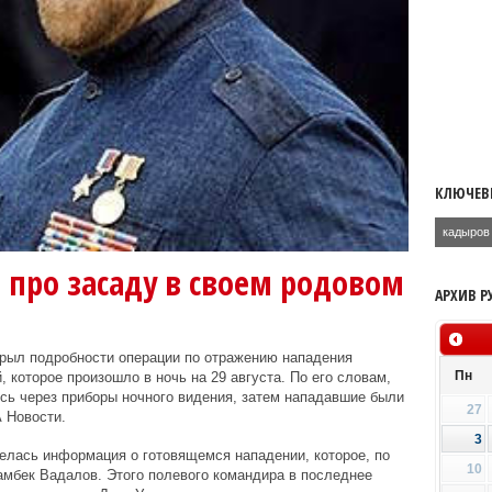
КЛЮЧЕВ
кадыров
 про засаду в своем родовом
АРХИВ Р
рыл подробности операции по отражению нападения
Пн
, которое произошло в ночь на 29 августа. По его словам,
сь через приборы ночного видения, затем нападавшие были
27
 Новости.
3
елась информация о готовящемся нападении, которое, по
10
амбек Вадалов. Этого полевого командира в последнее