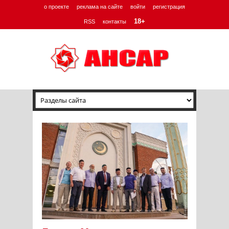
о проекте
реклама на сайте
войти
регистрация
18+
RSS
контакты