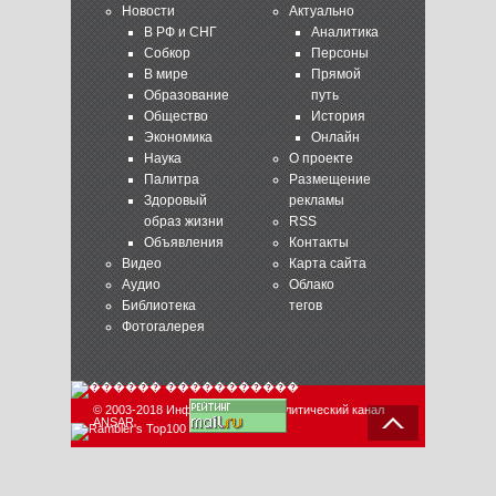
Новости
Актуально
В РФ и СНГ
Аналитика
Собкор
Персоны
В мире
Прямой
Образование
путь
Общество
История
Экономика
Онлайн
Наука
О проекте
Палитра
Размещение
Здоровый
рекламы
образ жизни
RSS
Объявления
Контакты
Видео
Карта сайта
Аудио
Облако
Библиотека
тегов
Фотогалерея
© 2003-2018 Информационно-аналитический канал
ANSAR