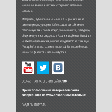
материалы, мнения известных экспертов по различным
вопросам.
Материалы, публикуемые на «Ансар.Ru», рассчитаны на
самую широкую аудиторию. Сайт освещает как собственно
религиозную, так и политическую, экономическую, культурную,
общественную жизнь мусульман России и зарубежья. Одной из
наиболее актуальных тем, которые находят место на страницах
"Ансар.Ru", является развитие исламской банковской сферы,
исламских финансов и халяль-индустрии.
ВОЗРАСТНАЯ КАТЕГОРИЯ САЙТА
18+
При использовании материалов сайта
гиперссылка на
www.ansar.ru
обязательна!
РАЗДЕЛЫ ПОРТАЛА