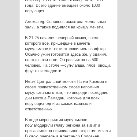
года. Всего здание вмещает около 1000
верующих.
Александр Соловьев осмотрел молельные
залы, а также поднялся на крышу мечети.
В 21:25 начался вечерний намаз, после
которого все, пришедшие в мечеть
мусульмане и гости отправились на ифтар.
Обычно ужин готовится здесь же, у здания,
на открытом огне. Он рассчитан на 500
человек. На столе —суп-лапша, плов, овощи,
фрукты и сладости.
Имам Центральной мечети Нагим Каюмов в
своем приветственном слове напомнил
мусульманам о том, что впереди последние
дни месяца Рамадан, которые для всех
верующих одни из самых важных и
ответственных.
В ходе мероприятия мусульмане
поблагодарили главу региона за визит и
пригласили на официальное открытие мечети.
В свою очередь в Александр Соловьев