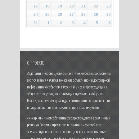
17
18
19
20
21
22
23
24
25
26
27
28
29
30
31
1
2
3
4
5
6
О ПРОЕКТЕ
Задачами информационно-аналитического канала с момента
его появления является донесение объективной и достоверной
информации о событиях в России и мире и происходящих в
обществе процессах, консолидация мусульманской уммы
России, выявление случаев дискриминации по религиозным
и национальным признакам, защита прав верующих.
«Ансар.Ru» имеет собственных корреспондентов в различных
регионах России и предлагает вниманию читателей как
оперативную новостную информацию, так и эксклюзивные
аналитические статьи, обзоры, религиозно-богословские