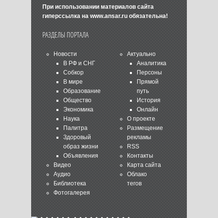
При использовании материалов сайта
гиперссылка на
www.ansar.ru
обязательна!
РАЗДЕЛЫ ПОРТАЛА
Новости
Актуально
В РФ и СНГ
Аналитика
Собкор
Персоны
В мире
Прямой
Образование
путь
Общество
История
Экономика
Онлайн
Наука
О проекте
Палитра
Размещение
Здоровый
рекламы
образ жизни
RSS
Объявления
Контакты
Видео
Карта сайта
Аудио
Облако
Библиотека
тегов
Фотогалерея