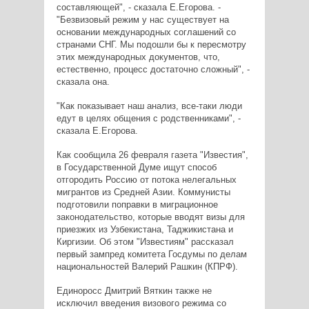
составляющей", - сказала Е.Егорова. -
"Безвизовый режим у нас существует на
основании международных соглашений со
странами СНГ. Мы подошли бы к пересмотру
этих международных документов, что,
естественно, процесс достаточно сложный", -
сказала она.
"Как показывает наш анализ, все-таки люди
едут в целях общения с родственниками", -
сказала Е.Егорова.
Как сообщила 26 февраля газета "Известия",
в Государственной Думе ищут способ
отгородить Россию от потока нелегальных
мигрантов из Средней Азии. Коммунисты
подготовили поправки в миграционное
законодательство, которые вводят визы для
приезжих из Узбекистана, Таджикистана и
Киргизии. Об этом "Известиям" рассказал
первый зампред комитета Госдумы по делам
национальностей Валерий Рашкин (КПРФ).
Единоросс Дмитрий Вяткин также не
исключил введения визового режима со