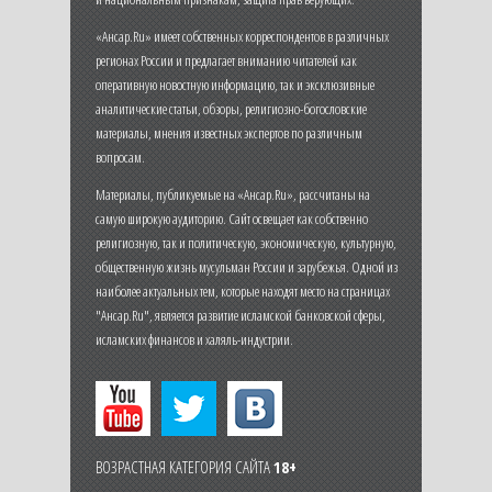
«Ансар.Ru» имеет собственных корреспондентов в различных
регионах России и предлагает вниманию читателей как
оперативную новостную информацию, так и эксклюзивные
аналитические статьи, обзоры, религиозно-богословские
материалы, мнения известных экспертов по различным
вопросам.
Материалы, публикуемые на «Ансар.Ru», рассчитаны на
самую широкую аудиторию. Сайт освещает как собственно
религиозную, так и политическую, экономическую, культурную,
общественную жизнь мусульман России и зарубежья. Одной из
наиболее актуальных тем, которые находят место на страницах
"Ансар.Ru", является развитие исламской банковской сферы,
исламских финансов и халяль-индустрии.
ВОЗРАСТНАЯ КАТЕГОРИЯ САЙТА
18+