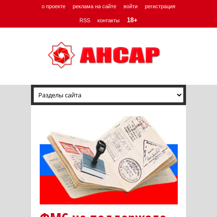
о проекте
реклама на сайте
войти
регистрация
18+
RSS
контакты