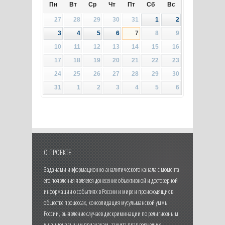
Пн
Вт
Ср
Чт
Пт
Сб
Вс
27
28
29
30
31
1
2
3
4
5
6
7
8
9
10
11
12
13
14
15
16
17
18
19
20
21
22
23
24
25
26
27
28
29
30
31
1
2
3
4
5
6
О ПРОЕКТЕ
Задачами информационно-аналитического канала с момента
его появления является донесение объективной и достоверной
информации о событиях в России и мире и происходящих в
обществе процессах, консолидация мусульманской уммы
России, выявление случаев дискриминации по религиозным
и национальным признакам, защита прав верующих.