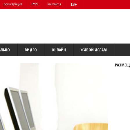
регистрация
RSS
контакты
18+
АЛЬНО
ВИДЕО
ОНЛАЙН
ЖИВОЙ ИСЛАМ
РАЗМЕЩ