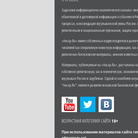
Задачами информационно-аналитического канала с моме
объективной и достоверной информации о событиях в Ро
процессах, консолидация мусульманской уммы России,
религиозным и национальным признакам, защита прав
«Ансар.Ru» имеет собственных корреспондентов в разли
читателей как оперативную новостную информацию, так 
религиозно-богословские материалы, мнения известных
Материалы, публикуемые на «Ансар.Ru», рассчитаны на
собственно религиозную, так и политическую, экономич
мусульман России и зарубежья. Одной из наиболее актуа
"Ансар.Ru", является развитие исламской банковской сф
ВОЗРАСТНАЯ КАТЕГОРИЯ САЙТА
18+
При использовании материалов сайта г
обязательна!