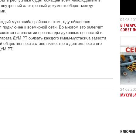
бат в республике будет оснащен всем необходимым в
и внутренний электронный документооборот между
ми.
04.03.20
аждый мухтасибат района в этом году обзавелся
В ТАТАР
 подключен к всемирной сети. Во многом это облегчит
СОВЕТ 
скажется на развитии пропаганды духовных ценностей в
парата ДУМ РТ обязать каждого имам-мухтасиба завести
й общественности станет известно о деятельности его
ДУМ РТ.
24.02.20
МУСУЛЬМ
КЛЮЧЕВ