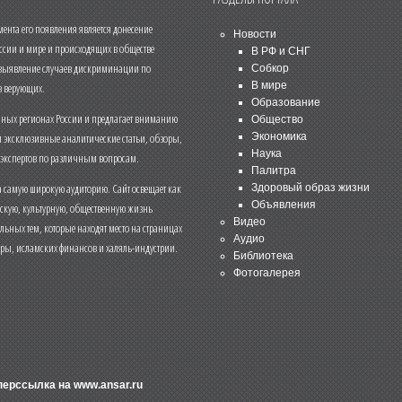
нта его появления является донесение
Новости
ссии и мире и происходящих в обществе
В РФ и СНГ
 выявление случаев дискриминации по
Собкор
В мире
 верующих.
Образование
чных регионах России и предлагает вниманию
Общество
и эксклюзивные аналитические статьи, обзоры,
Экономика
Наука
 экспертов по различным вопросам.
Палитра
 самую широкую аудиторию. Сайт освещает как
Здоровый образ жизни
Объявления
ескую, культурную, общественную жизнь
Видео
льных тем, которые находят место на страницах
Аудио
еры, исламских финансов и халяль-индустрии.
Библиотека
Фотогалерея
иперссылка на
www.ansar.ru