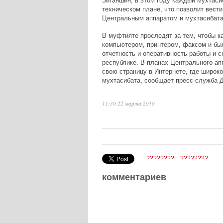
Зиганшин, в этом году каждый мухтаси
техническом плане, что позволит вест
Центральным аппаратом и мухтасибата
В муфтияте проследят за тем, чтобы к
компьютером, принтером, факсом и был
отчетность и оперативность работы и 
республике. В планах Центрального ап
свою страницу в Интернете, где широко
мухтасибата, сообщает пресс-служба 
11:30 22 марта 2010
????????
????????
комментариев