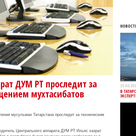
НОВОСТ
рат ДУМ РТ проследит за
15.03.20
щением мухтасибатов
В ТАТАР
ЭКСПЕР
ления мусульман Татарстана проследит за техническим
одитель Центрального аппарата ДУМ РТ Ильяс хазрат