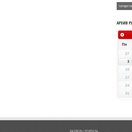
татарст
АРХИВ Р
Пн
27
3
10
17
24
31
РАЗДЕЛЫ ПОРТАЛА