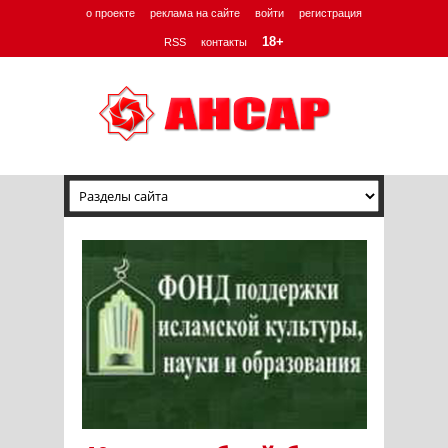
о проекте
реклама на сайте
войти
регистрация
18+
RSS
контакты