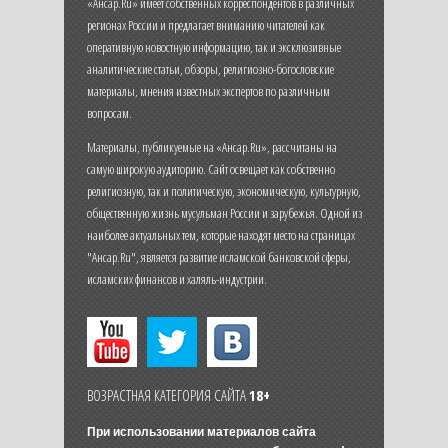
«Ансар.Ru» имеет собственных корреспондентов в различных
регионах России и предлагает вниманию читателей как
оперативную новостную информацию, так и эксклюзивные
аналитические статьи, обзоры, религиозно-богословские
материалы, мнения известных экспертов по различным
вопросам.
Материалы, публикуемые на «Ансар.Ru», рассчитаны на
самую широкую аудиторию. Сайт освещает как собственно
религиозную, так и политическую, экономическую, культурную,
общественную жизнь мусульман России и зарубежья. Одной из
наиболее актуальных тем, которые находят место на страницах
"Ансар.Ru", является развитие исламской банковской сферы,
исламских финансов и халяль-индустрии.
ВОЗРАСТНАЯ КАТЕГОРИЯ САЙТА
18+
При использовании материалов сайта