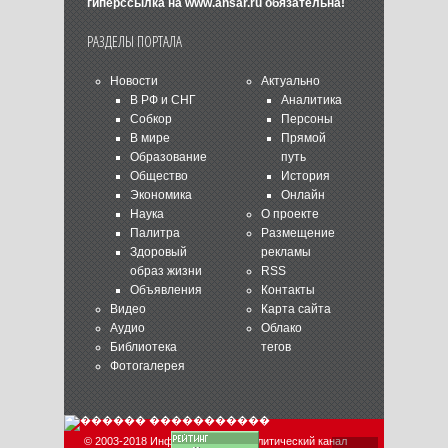
гиперссылка на
www.ansar.ru
обязательна!
РАЗДЕЛЫ ПОРТАЛА
Новости
Актуально
В РФ и СНГ
Аналитика
Собкор
Персоны
В мире
Прямой
Образование
путь
Общество
История
Экономика
Онлайн
Наука
О проекте
Палитра
Размещение
Здоровый
рекламы
образ жизни
RSS
Объявления
Контакты
Видео
Карта сайта
Аудио
Облако
Библиотека
тегов
Фотогалерея
© 2003-2018 Информационно-аналитический канал