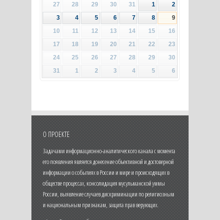
27
28
29
30
31
1
2
3
4
5
6
7
8
9
10
11
12
13
14
15
16
17
18
19
20
21
22
23
24
25
26
27
28
29
30
31
1
2
3
4
5
6
О ПРОЕКТЕ
Задачами информационно-аналитического канала с момента
его появления является донесение объективной и достоверной
информации о событиях в России и мире и происходящих в
обществе процессах, консолидация мусульманской уммы
России, выявление случаев дискриминации по религиозным
и национальным признакам, защита прав верующих.