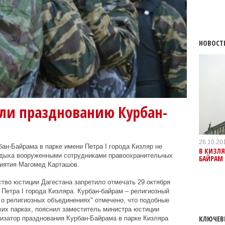
НОВОСТ
и празднованию Курбан-
26.10.20
ан-Байрама в парке имени Петра I города Кизляр не
В КИЗЛЯ
отдыха вооруженными сотрудниками правоохранительных
БАЙРАМ 
риятия Магомед Карташов.
тво юстиции Дагестана запретило отмечать 29 октября
 Петра I города Кизляра. Курбан-байрам – религиозный
и о религиозных объединениях" отмечено, что подобные
ких парках, пояснил заместитель министра юстиции
КЛЮЧЕВ
изатор празднования Курбан-Байрама в парке Кизляра