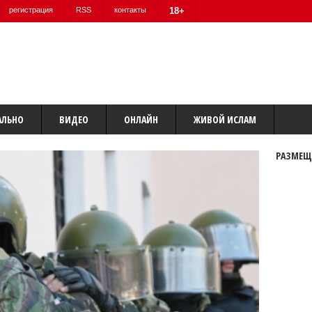
регистрация
RSS
контакты
18+
АЛЬНО
ВИДЕО
ОНЛАЙН
ЖИВОЙ ИСЛАМ
РАЗМЕЩ