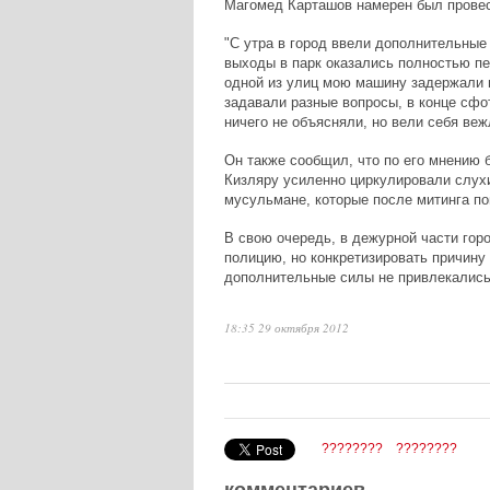
Магомед Карташов намерен был провес
"С утра в город ввели дополнительные
выходы в парк оказались полностью пе
одной из улиц мою машину задержали п
задавали разные вопросы, в конце сфо
ничего не объясняли, но вели себя веж
Он также сообщил, что по его мнению 
Кизляру усиленно циркулировали слухи
мусульмане, которые после митинга пой
В свою очередь, в дежурной части гор
полицию, но конкретизировать причину 
дополнительные силы не привлекались
18:35 29 октября 2012
????????
????????