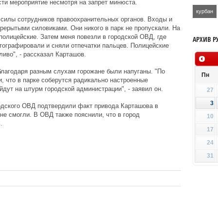
ти мероприятие несмотря на запрет минюста.
курбан
 силы сотрудников правоохранительных органов. Входы и
рерытыми силовиками. Они никого в парк не пропускали. На
олицейские. Затем меня повезли в городской ОВД, где
АРХИВ Р
тографировали и сняли отпечатки пальцев. Полицейские
ливо", - рассказал Карташов.
благодаря разным слухам горожане были напуганы. "По
Пн
, что в парке соберутся радикально настроенные
дут на штурм городской администрации", - заявил он.
27
3
одского ОВД подтвердили факт привода Карташова в
не смогли. В ОВД также пояснили, что в город
10
.
17
24
31