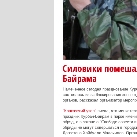
Силовики помешал
Байрама
Намеченное сегодня празднование Курб
состоялось из-за блокирования зоны 
органов, рассказал организатор мероп
"Кавказский узел"
писал, что министерс
праздник Курбан-Байрам в парке имени
обряд, а в законе о "Свободе совести 
обряды не могут совершаться в городс
Дагестана Хайбулла Малачилов. Орган