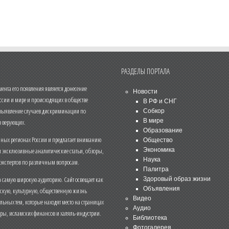
РАЗДЕЛЫ ПОРТАЛА
нта его появления является донесение
Новости
ссии и мире и происходящих в обществе
В РФ и СНГ
 выявление случаев дискриминации по
Собкор
В мире
 верующих.
Образование
чных регионах России и предлагает вниманию
Общество
и эксклюзивные аналитические статьи, обзоры,
Экономика
Наука
 экспертов по различным вопросам.
Палитра
 самую широкую аудиторию. Сайт освещает как
Здоровый образ жизни
Объявления
ескую, культурную, общественную жизнь
Видео
льных тем, которые находят место на страницах
Аудио
еры, исламских финансов и халяль-индустрии.
Библиотека
Фотогалерея