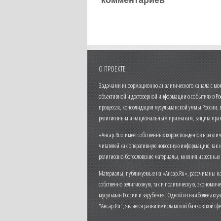
комментариев
О ПРОЕКТЕ
Задачами информационно-аналитического канала с моме
объективной и достоверной информации о событиях в Ро
процессах, консолидация мусульманской уммы России,
религиозным и национальным признакам, защита прав
«Ансар.Ru» имеет собственных корреспондентов в разли
читателей как оперативную новостную информацию, так 
религиозно-богословские материалы, мнения известных
Материалы, публикуемые на «Ансар.Ru», рассчитаны на
собственно религиозную, так и политическую, экономич
мусульман России и зарубежья. Одной из наиболее актуа
"Ансар.Ru", является развитие исламской банковской сф