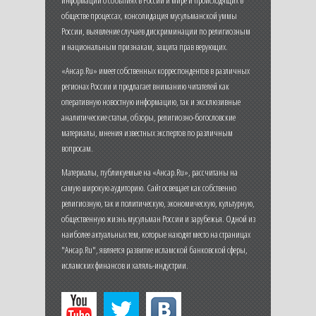
информации о событиях в России и мире и происходящих в
обществе процессах, консолидация мусульманской уммы
России, выявление случаев дискриминации по религиозным
и национальным признакам, защита прав верующих.
«Ансар.Ru» имеет собственных корреспондентов в различных
регионах России и предлагает вниманию читателей как
оперативную новостную информацию, так и эксклюзивные
аналитические статьи, обзоры, религиозно-богословские
материалы, мнения известных экспертов по различным
вопросам.
Материалы, публикуемые на «Ансар.Ru», рассчитаны на
самую широкую аудиторию. Сайт освещает как собственно
религиозную, так и политическую, экономическую, культурную,
общественную жизнь мусульман России и зарубежья. Одной из
наиболее актуальных тем, которые находят место на страницах
"Ансар.Ru", является развитие исламской банковской сферы,
исламских финансов и халяль-индустрии.