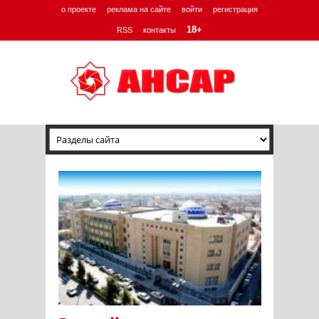
о проекте
реклама на сайте
войти
регистрация
18+
RSS
контакты