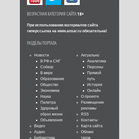
ВОЗРАСТНАЯ КАТЕГОРИЯ САЙТА
18+
При использовании материалов сайта
гиперссылка на
www.ansar.ru
обязательна!
РАЗДЕЛЫ ПОРТАЛА
Новости
Актуально
В РФ и СНГ
Аналитика
Собкор
Персоны
В мире
Прямой
Образование
путь
Общество
История
Экономика
Онлайн
Наука
О проекте
Палитра
Размещение
Здоровый
рекламы
образ жизни
RSS
Объявления
Контакты
Видео
Карта сайта
Аудио
Облако
Библиотека
тегов