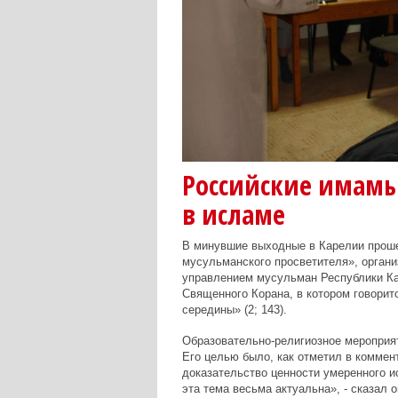
Российские имамы
в исламе
В минувшие выходные в Карелии проше
мусульманского просветителя», орган
управлением мусульман Республики Кар
Священного Корана, в котором говори
середины» (2; 143).
Образовательно-религиозное мероприят
Его целью было, как отметил в комме
доказательство ценности умеренного 
эта тема весьма актуальна», - сказал о