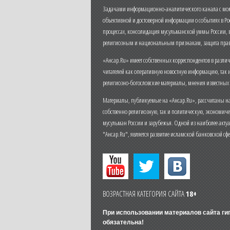
Задачами информационно-аналитического канала с моме
объективной и достоверной информации о событиях в Ро
процессах, консолидация мусульманской уммы России,
религиозным и национальным признакам, защита прав
«Ансар.Ru» имеет собственных корреспондентов в разли
читателей как оперативную новостную информацию, так 
религиозно-богословские материалы, мнения известных
Материалы, публикуемые на «Ансар.Ru», рассчитаны на
собственно религиозную, так и политическую, экономич
мусульман России и зарубежья. Одной из наиболее актуа
"Ансар.Ru", является развитие исламской банковской сф
ВОЗРАСТНАЯ КАТЕГОРИЯ САЙТА
18+
При использовании материалов сайта г
обязательна!