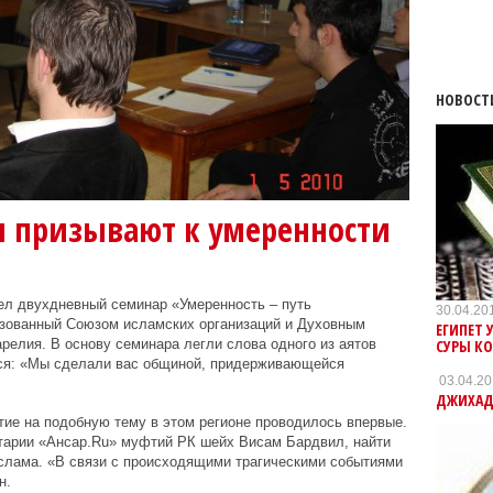
НОВОСТ
 призывают к умеренности
л двухдневный семинар «Умеренность – путь
30.04.20
изованный Союзом исламских организаций и Духовным
ЕГИПЕТ
СУРЫ КО
елия. В основу семинара легли слова одного из аятов
тся: «Мы сделали вас общиной, придерживающейся
03.04.2
ДЖИХАД
ие на подобную тему в этом регионе проводилось впервые.
нтарии «Ансар.Ru» муфтий РК шейх Висам Бардвил, найти
ислама. «В связи с происходящими трагическими событиями
н.