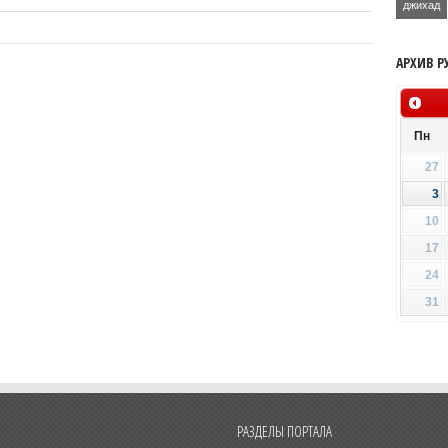
джихад
АРХИВ Р
Пн
27
3
10
17
24
31
РАЗДЕЛЫ ПОРТАЛА