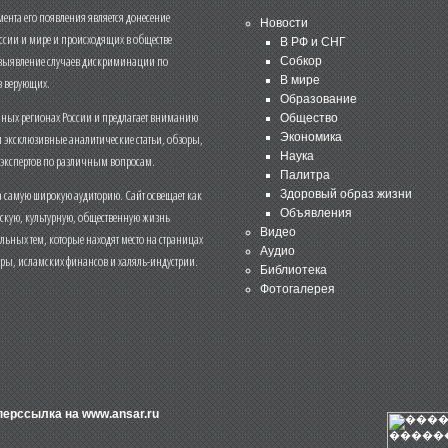
нта его появления является донесение
Новости
ссии и мире и происходящих в обществе
В РФ и СНГ
 выявление случаев дискриминации по
Собкор
В мире
 верующих.
Образование
чных регионах России и предлагает вниманию
Общество
и эксклюзивные аналитические статьи, обзоры,
Экономика
Наука
 экспертов по различным вопросам.
Палитра
 самую широкую аудиторию. Сайт освещает как
Здоровый образ жизни
Объявления
ескую, культурную, общественную жизнь
Видео
льных тем, которые находят место на страницах
Аудио
еры, исламских финансов и халяль-индустрии.
Библиотека
Фотогалерея
иперссылка на
www.ansar.ru