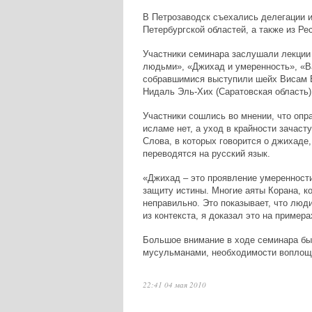
В Петрозаводск съехались делегации и
Петербургской областей, а также из Ре
Участники семинара заслушали лекции
людьми», «Джихад и умеренность», «В
собравшимися выступили шейх Висам Б
Нидаль Эль-Хих (Саратовская область)
Участники сошлись во мнении, что опр
исламе нет, а уход в крайности зачас
Слова, в которых говорится о джихаде
переводятся на русский язык.
«Джихад – это проявление умеренности
защиту истины. Многие аяты Корана, к
неправильно. Это показывает, что люд
из контекста, я доказал это на примера
Большое внимание в ходе семинара бы
мусульманами, необходимости воплоща
22:41 04 мая 2010