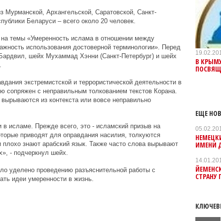
з Мурманской, Архангельской, Саратовской, Санкт-
спублики Беларуси – всего около 20 человек.
 на темы «Умеренность ислама в отношении между
ажность использования достоверной терминологии». Перед
19.02.20
ардвил, шейх Мухаммад Хэнни (Санкт-Петербург) и шейх
В КРЫМУ
.
ПОСВЯЩ
авдания экстремистской и террористической деятельности в
тую сопряжен с неправильным толкованием текстов Корана.
, вырываются из контекста или вовсе неправильно
ЕЩЕ НОВ
 в исламе. Прежде всего, это - исламский призыв на
05.02.20
оторые приводят для оправдания насилия, толкуются
НЕМЕЦКИ
ИМЕНИ 
и плохо знают арабский язык. Также часто слова вырывают
х», - подчеркнул шейх.
14.01.20
ЙЕМЕНС
ло уделено проведению разъяснительной работы с
СТРАНУ 
ть идеи умеренности в жизнь.
КЛЮЧЕВ