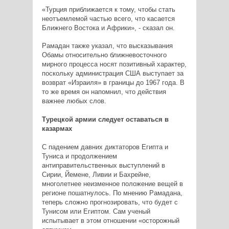
«Турция приближается к тому, чтобы стать
неотъемлемой частью всего, что касается
Ближнего Востока и Африки», - сказал он.
Рамадан также указал, что высказывания
Обамы относительно ближневосточного
мирного процесса носят позитивный характер,
поскольку администрация США выступает за
возврат «Израиля» в границы до 1967 года. В
то же время он напомнил, что действия
важнее любых слов.
Турецкой армии следует оставаться в
казармах
С падением давних диктаторов Египта и
Туниса и продолжением
антиправительственных выступлений в
Сирии, Йемене, Ливии и Бахрейне,
многолетнее неизменное положение вещей в
регионе пошатнулось. По мнению Рамадана,
теперь сложно прогнозировать, что будет с
Тунисом или Египтом. Сам ученый
испытывает в этом отношении «осторожный