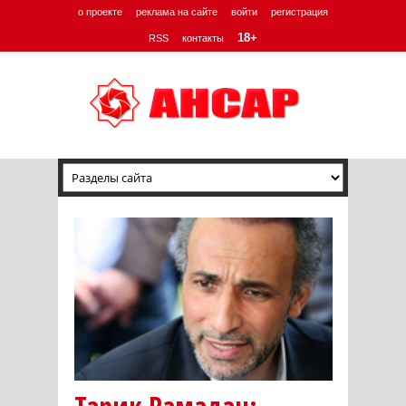
о проекте
реклама на сайте
войти
регистрация
18+
RSS
контакты