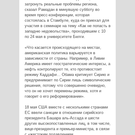
затронуть реальные проблемы региона,
сказал Рамадан в минувшую субботу во
время пресс-конференции, которая
состоялась в Стамбуле, куда он приехал для
участия в семинаре на тему «Как не попасть в
западню недовольства», проходившем с 10
по 24 мая в университете Билги.
«Что касается происходящего на местах,
американская политика варьируется в
зависимости от страны. Например, в Ливии
Америка имеет геостратегические интересы, а
нефть контролируют те, кто противостоит
режиму Каддафи… Обама критикует Сирию и
предпринимает по Сирии лишь символические
решения, потому что совершенно очевидно,
что он не хочет перемены режима, хотя и
говорит о его реформировании».
18 мая США вместе с несколькими странами
ЕС ввели санкции в отношении сирийского
президента Башара аль-Ассада и шести
других высокопоставленных лиц, в том числе,
вице-президента и премьер-министра, в связи
с «жестоким подавлением