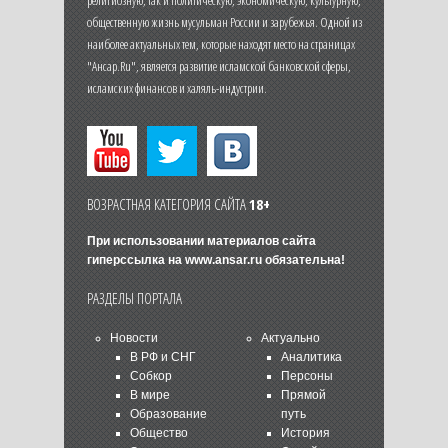
общественную жизнь мусульман России и зарубежья. Одной из
наиболее актуальных тем, которые находят место на страницах
"Ансар.Ru", является развитие исламской банковской сферы,
исламских финансов и халяль-индустрии.
ВОЗРАСТНАЯ КАТЕГОРИЯ САЙТА
18+
При использовании материалов сайта
гиперссылка на
www.ansar.ru
обязательна!
РАЗДЕЛЫ ПОРТАЛА
Новости
Актуально
В РФ и СНГ
Аналитика
Собкор
Персоны
В мире
Прямой
Образование
путь
Общество
История