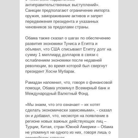
антиправительственных выступлений».
Санкции предполагают ограничение импорта
оружия, замораживание активов и запрет
передвижения президента и указанных
чиновников за пределами страны.
Обама также сказал о шагах по обеспечению
развития экономики Туниса и Египта и
объявил, что США списывают Египту долг на
сумму 1 миллиард долларов в связи с
ослаблением экономики после недавней
революции, во время которой был свергнут
президент Хосни Мубарак.
Рамадан напомнил, что, говоря о финансовой
помощи, Обама упомянул Всемирный банк и
Международный Валютный Фонд.
«Мы знаем, что это означает – их хотят
сделать экономически зависимыми», - сказал
он и добавил, что, несмотря на появление в
регионе новых важных действующих лиц –
Турции, Китая, стран Южной Америки – Обама
не упомянул ни одного из них, говоря лишь о
европейских странах.