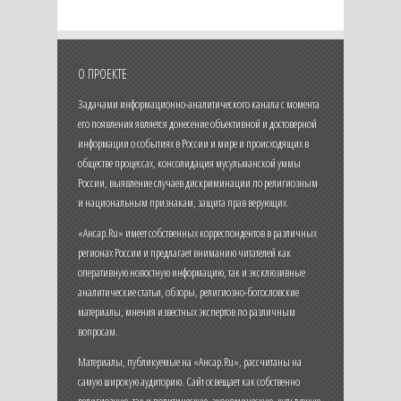
О ПРОЕКТЕ
Задачами информационно-аналитического канала с момента
его появления является донесение объективной и достоверной
информации о событиях в России и мире и происходящих в
обществе процессах, консолидация мусульманской уммы
России, выявление случаев дискриминации по религиозным
и национальным признакам, защита прав верующих.
«Ансар.Ru» имеет собственных корреспондентов в различных
регионах России и предлагает вниманию читателей как
оперативную новостную информацию, так и эксклюзивные
аналитические статьи, обзоры, религиозно-богословские
материалы, мнения известных экспертов по различным
вопросам.
Материалы, публикуемые на «Ансар.Ru», рассчитаны на
самую широкую аудиторию. Сайт освещает как собственно
религиозную, так и политическую, экономическую, культурную,