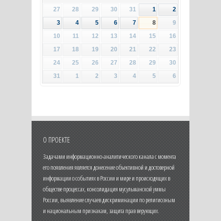
27
28
29
30
31
1
2
3
4
5
6
7
8
9
10
11
12
13
14
15
16
17
18
19
20
21
22
23
24
25
26
27
28
29
30
31
1
2
3
4
5
6
О ПРОЕКТЕ
Задачами информационно-аналитического канала с момента
его появления является донесение объективной и достоверной
информации о событиях в России и мире и происходящих в
обществе процессах, консолидация мусульманской уммы
России, выявление случаев дискриминации по религиозным
и национальным признакам, защита прав верующих.