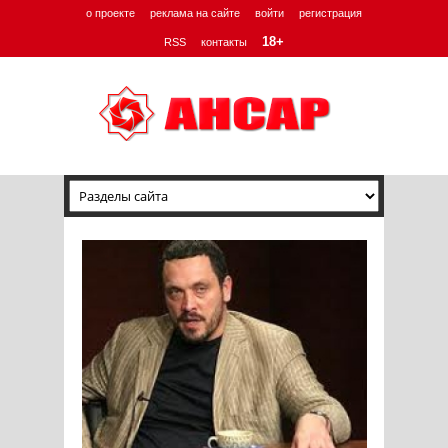
о проекте
реклама на сайте
войти
регистрация
18+
RSS
контакты