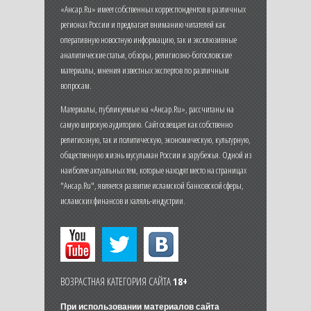
«Ансар.Ru» имеет собственных корреспондентов в различных
регионах России и предлагает вниманию читателей как
оперативную новостную информацию, так и эксклюзивные
аналитические статьи, обзоры, религиозно-богословские
материалы, мнения известных экспертов по различным
вопросам.
Материалы, публикуемые на «Ансар.Ru», рассчитаны на
самую широкую аудиторию. Сайт освещает как собственно
религиозную, так и политическую, экономическую, культурную,
общественную жизнь мусульман России и зарубежья. Одной из
наиболее актуальных тем, которые находят место на страницах
"Ансар.Ru", является развитие исламской банковской сферы,
исламских финансов и халяль-индустрии.
ВОЗРАСТНАЯ КАТЕГОРИЯ САЙТА
18+
При использовании материалов сайта