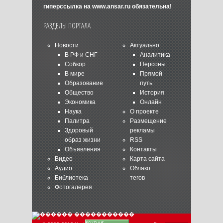
гиперссылка на
www.ansar.ru
обязательна!
РАЗДЕЛЫ ПОРТАЛА
Новости
Актуально
В РФ и СНГ
Аналитика
Собкор
Персоны
В мире
Прямой
Образование
путь
Общество
История
Экономика
Онлайн
Наука
О проекте
Палитра
Размещение
Здоровый
рекламы
образ жизни
RSS
Объявления
Контакты
Видео
Карта сайта
Аудио
Облако
Библиотека
тегов
Фотогалерея