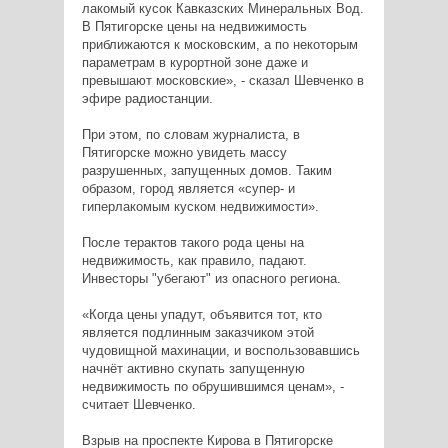
лакомый кусок Кавказских Минеральных Вод.
В Пятигорске цены на недвижимость
приближаются к московским, а по некоторым
параметрам в курортной зоне даже и
превышают московские», - сказал Шевченко в
эфире радиостанции.
При этом, по словам журналиста, в
Пятигорске можно увидеть массу
разрушенных, запущенных домов. Таким
образом, город является «супер- и
гиперлакомым куском недвижимости».
После терактов такого рода цены на
недвижимость, как правило, падают.
Инвесторы "убегают" из опасного региона.
«Когда цены упадут, объявится тот, кто
является подлинным заказчиком этой
чудовищной махинации, и воспользовавшись
начнёт активно скупать запущенную
недвижимость по обрушившимся ценам», -
считает Шевченко.
Взрыв на проспекте Кирова в Пятигорске