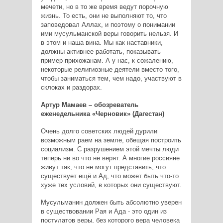
мечети, но в то же время ведут порочную
жизнь. То есть, они не выполняют то, что
заповедовал Аллах, и поэтому о понимании
ими мусульманской веры говорить нельзя. И
в этом и наша вина. Мы как наставники,
должны активнее работать, показывать
пример прихожанам. А у нас, к сожалению,
некоторые религиозные деятели вместо того,
чтобы заниматься тем, чем надо, участвуют в
склоках и раздорах.
Артур Мамаев – обозреватель
еженедельника «Черновик» (Дагестан)
Очень долго советских людей дурили
возможным раем на земле, обещая построить
социализм. С разрушением этой мечты люди
теперь ни во что не верят. А многие россияне
живут так, что не могут представить, что
существует ещё и Ад, что может быть что-то
хуже тех условий, в которых они существуют.
Мусульманин должен быть абсолютно уверен
в существовании Рая и Ада - это один из
постулатов веры, без которого вера человека