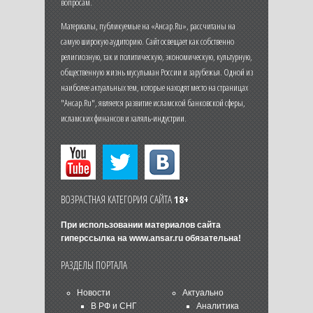
вопросам.
Материалы, публикуемые на «Ансар.Ru», рассчитаны на
самую широкую аудиторию. Сайт освещает как собственно
религиозную, так и политическую, экономическую, культурную,
общественную жизнь мусульман России и зарубежья. Одной из
наиболее актуальных тем, которые находят место на страницах
"Ансар.Ru", является развитие исламской банковской сферы,
исламских финансов и халяль-индустрии.
ВОЗРАСТНАЯ КАТЕГОРИЯ САЙТА
18+
При использовании материалов сайта
гиперссылка на
www.ansar.ru
обязательна!
РАЗДЕЛЫ ПОРТАЛА
Новости
Актуально
В РФ и СНГ
Аналитика