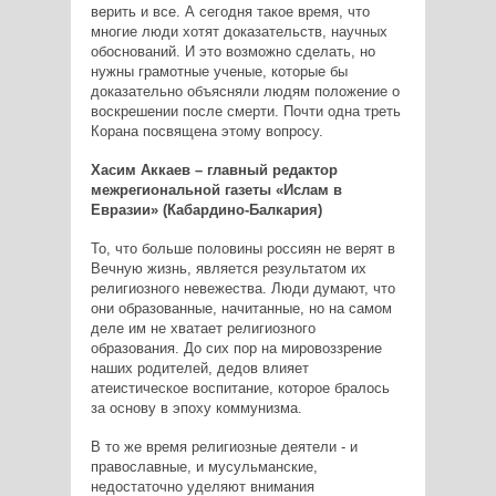
верить и все. А сегодня такое время, что
многие люди хотят доказательств, научных
обоснований. И это возможно сделать, но
нужны грамотные ученые, которые бы
доказательно объясняли людям положение о
воскрешении после смерти. Почти одна треть
Корана посвящена этому вопросу.
Хасим Аккаев – главный редактор
межрегиональной газеты «Ислам в
Евразии» (Кабардино-Балкария)
То, что больше половины россиян не верят в
Вечную жизнь, является результатом их
религиозного невежества. Люди думают, что
они образованные, начитанные, но на самом
деле им не хватает религиозного
образования. До сих пор на мировоззрение
наших родителей, дедов влияет
атеистическое воспитание, которое бралось
за основу в эпоху коммунизма.
В то же время религиозные деятели - и
православные, и мусульманские,
недостаточно уделяют внимания