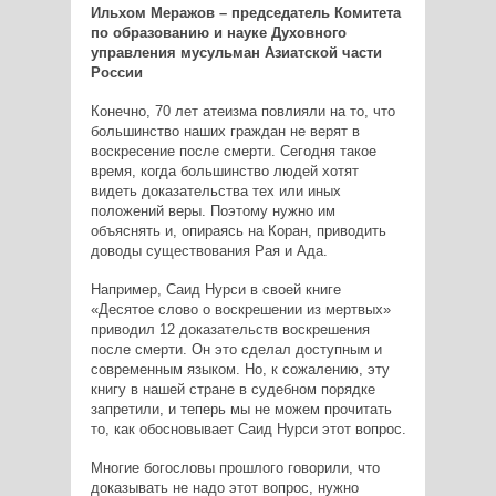
Ильхом Меражов – председатель Комитета
по образованию и науке Духовного
управления мусульман Азиатской части
России
Конечно, 70 лет атеизма повлияли на то, что
большинство наших граждан не верят в
воскресение после смерти. Сегодня такое
время, когда большинство людей хотят
видеть доказательства тех или иных
положений веры. Поэтому нужно им
объяснять и, опираясь на Коран, приводить
доводы существования Рая и Ада.
Например, Саид Нурси в своей книге
«Десятое слово о воскрешении из мертвых»
приводил 12 доказательств воскрешения
после смерти. Он это сделал доступным и
современным языком. Но, к сожалению, эту
книгу в нашей стране в судебном порядке
запретили, и теперь мы не можем прочитать
то, как обосновывает Саид Нурси этот вопрос.
Многие богословы прошлого говорили, что
доказывать не надо этот вопрос, нужно