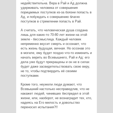
недействительна. Вера в Рай и Ад должна
удерживать человека от совершения
порицаемых поступков из-за боязни попасть в
Ад, и побуждать к совершению благих
поступков в стремлении попасть в Рай.
А считать, что человеческая душа создана
лишь для каких-то 70-80 лет жизни на этой
земле - бессмыслица. Каждый человек
непременно вкусит смерть и осознает, что
есть жизнь будущая, вечная. Но осознав это
в могиле, ему будет поздно что-то изменить и
начать верить во Всевышнего, Рай и Ад: его
дела уже будут прекращены и он не в силах
будет даже засвидетельствовать свою веру,
не то, чтобы подтвердить её своими
поступками.
Кроме того, неужели люди думают, что
Всевышний настолько несправедлив, что не
накажет людей, чинивших беспредел в этой
жизни, или, наоборот, не вознаградит тех, кто,
надеясь на Его милость и довольство
переносил испытания?!!