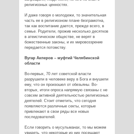
религиозных ценностях.
И даже говоря о молодежи, то значительная
часть ее в религиозном плане безграмотна,
так как воспитание дается, прежде всего, в
семье. Родители, прожив несколько десятков
в атеистическом обществе, не верят в
божественные законы, и их мировоззрение
передается потомству.
Вугар Акперов – муфтий Челябинской
области
Во-первых, 70 лет советской власти
разрушили в человеке веру в Бога и внушили
ему, что он произошел от обезьяны. Во-
вторых, итоги опроса напрямую связаны с не
совсем активной деятельностью религиозных
деятелей. Стоит отметить, что сегодня
появляются различные секты, которые
привлекают в свои ряды все новых
последователей.
Если говорить о мусульманах, то мы можем
увидеть, что некоторые из них посещают