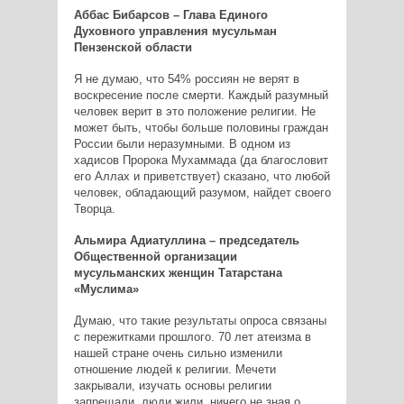
Аббас Бибарсов – Глава Единого
Духовного управления мусульман
Пензенской области
Я не думаю, что 54% россиян не верят в
воскресение после смерти. Каждый разумный
человек верит в это положение религии. Не
может быть, чтобы больше половины граждан
России были неразумными. В одном из
хадисов Пророка Мухаммада (да благословит
его Аллах и приветствует) сказано, что любой
человек, обладающий разумом, найдет своего
Творца.
Альмира Адиатуллина – председатель
Общественной организации
мусульманских женщин Татарстана
«Муслима»
Думаю, что такие результаты опроса связаны
с пережитками прошлого. 70 лет атеизма в
нашей стране очень сильно изменили
отношение людей к религии. Мечети
закрывали, изучать основы религии
запрещали, люди жили, ничего не зная о