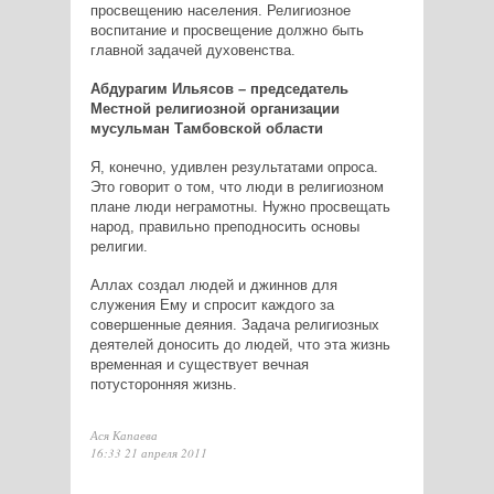
просвещению населения. Религиозное
воспитание и просвещение должно быть
главной задачей духовенства.
Абдурагим Ильясов – председатель
Местной религиозной организации
мусульман Тамбовской области
Я, конечно, удивлен результатами опроса.
Это говорит о том, что люди в религиозном
плане люди неграмотны. Нужно просвещать
народ, правильно преподносить основы
религии.
Аллах создал людей и джиннов для
служения Ему и спросит каждого за
совершенные деяния. Задача религиозных
деятелей доносить до людей, что эта жизнь
временная и существует вечная
потусторонняя жизнь.
Ася Капаева
16:33 21 апреля 2011