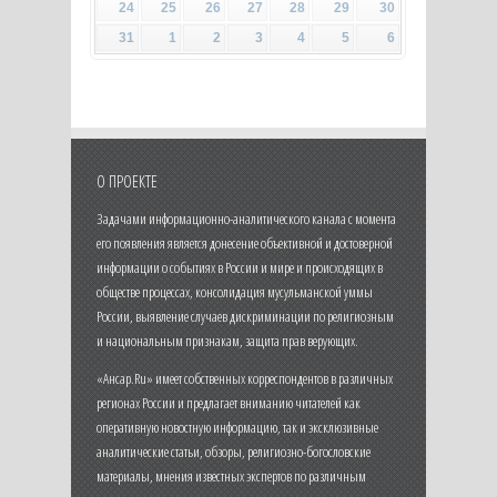
24
25
26
27
28
29
30
31
1
2
3
4
5
6
О ПРОЕКТЕ
Задачами информационно-аналитического канала с момента
его появления является донесение объективной и достоверной
информации о событиях в России и мире и происходящих в
обществе процессах, консолидация мусульманской уммы
России, выявление случаев дискриминации по религиозным
и национальным признакам, защита прав верующих.
«Ансар.Ru» имеет собственных корреспондентов в различных
регионах России и предлагает вниманию читателей как
оперативную новостную информацию, так и эксклюзивные
аналитические статьи, обзоры, религиозно-богословские
материалы, мнения известных экспертов по различным