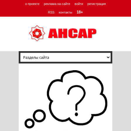
о проекте
реклама на сайте
войти
регистрация
18+
RSS
контакты