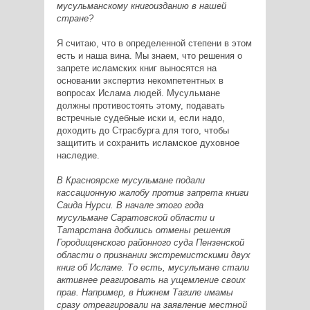
мусульманскому книгоизданию в нашей
стране?
Я считаю, что в определенной степени в этом
есть и наша вина. Мы знаем, что решения о
запрете исламских книг выносятся на
основании экспертиз некомпетентных в
вопросах Ислама людей. Мусульмане
должны противостоять этому, подавать
встречные судебные иски и, если надо,
доходить до Страсбурга для того, чтобы
защитить и сохранить исламское духовное
наследие.
В Красноярске мусульмане подали
кассационную жалобу против запрета книги
Саида Нурси. В начале этого года
мусульмане Саратовской области и
Татарстана добились отмены решения
Городищенского районного суда Пензенской
области о признании экстремистскими двух
книг об Исламе. То есть, мусульмане стали
активнее реагировать на ущемление своих
прав. Например, в Нижнем Тагиле имамы
сразу отреагировали на заявление местной