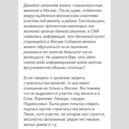
Давайте затронем вопрос строительства
мечетей в Москве. После шума, поднятого
вокруг выделения московскими властями
участка под мечеть в районе Текстильщики,
вызванного протестом некоторых его
жителей против данного решения, в СМИ
появилась информация, что бетонный купол
строящейся в Москве Соборной мечети
может обрушиться из-за звукового
резонанса от голосов большого числа
молящихся. Не кажется Вам, что идет
своего рода информационная война против
мусульманской общины столицы?
Если говорить о проблеме запрета
строительства мечетей, то она имеет
отношение не только к Москве. Мы помним,
что не выделяются участки под мечети и в
Сочи, Воронеже, Липецке, городах
Подмосковья. Была даже попытка собрать
подписи против строительства мечети в
Пензе, хотя участок, на котором она строится,
абсолютно автономный, рядом нет никаких
жилых домов и т.д.