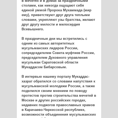
в мечетях и в домах за праздничными
столами, как никогда ощущают себя
единой уммой Пророка Мухаммада (мир
ему), приветствуют друг друга теплыми
словами, укрепляют узы братства, желают
друг другу милости и милосердия
Всевышнего.
В праздничные дни мы встретились с
одним из самых авторитетных
мусульманских лидеров России,
сопредседателем Совета муфтиев России,
председателем Духовного управления
мусульман Саратовской области
Мукаддасом Бибарсовым.
В интервью нашему порталу Мукаддас-
хазрат обратился со словами напутствия к
мусульманской молодежи России, а также
поделился своим мнением по поводу
протестов против строительства мечетей в
Москве и других российских городах,
недавних поджогов православных храмов
в Карачаево-Черкесской республике,
возможности объединения мусульманских