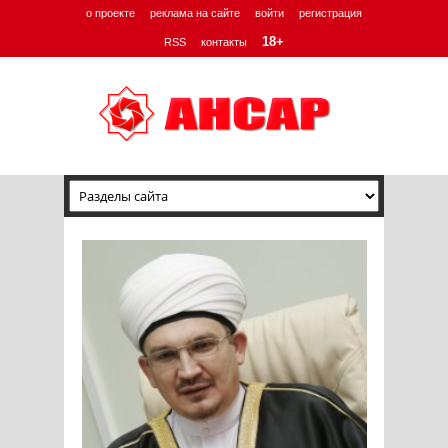
о проекте
реклама на сайте
войти
регистрация
18+
RSS
контакты