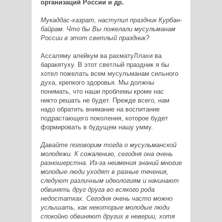
организаций России и др.
Мукаддас-хазрат, наступил праздник Курбан-
байрам. Что бы Вы пожелали мусульманам
России в этот светлый праздник?
Ассаляму алейкум ва рахматуЛлахи ва
баракятуху. В этот светлый праздник я бы
хотел пожелать всем мусульманам сильного
духа, крепкого здоровья. Мы должны
понимать, что наши проблемы кроме нас
никто решать не будет. Прежде всего, нам
надо обратить внимание на воспитание
подрастающего поколения, которое будет
формировать в будущем нашу умму.
Давайте поговорим тогда о мусульманской
молодежи. К сожалению, сегодня она очень
разношерстна. Из-за неимения знаний многие
молодые люди уходят в разные течения,
следуют различным идеологиям и начинают
обвинять друг друга во всякого рода
недостатках. Сегодня очень часто можно
услышать, как некоторые молодые люди
спокойно обвиняют других в неверии, хотя