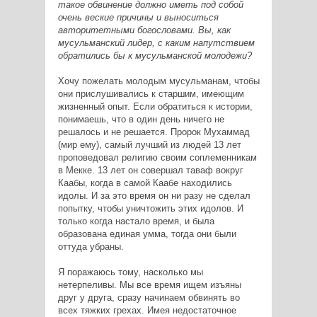
такое обвинение должно иметь под собой
очень веские причины и выноситься
авторитетными богословами. Вы, как
мусульманский лидер, с каким напутствием
обратились бы к мусульманской молодежи?
Хочу пожелать молодым мусульманам, чтобы
они прислушивались к старшим, имеющим
жизненный опыт. Если обратиться к истории,
понимаешь, что в один день ничего не
решалось и не решается. Пророк Мухаммад
(мир ему), самый лучший из людей 13 лет
проповедовал религию своим соплеменникам
в Мекке. 13 лет он совершал таваф вокруг
Каабы, когда в самой Каабе находились
идолы. И за это время он ни разу не сделал
попытку, чтобы уничтожить этих идолов. И
только когда настало время, и была
образована единая умма, тогда они были
оттуда убраны.
Я поражаюсь тому, насколько мы
нетерпеливы. Мы все время ищем изъяны
друг у друга, сразу начинаем обвинять во
всех тяжких грехах. Имея недостаточное