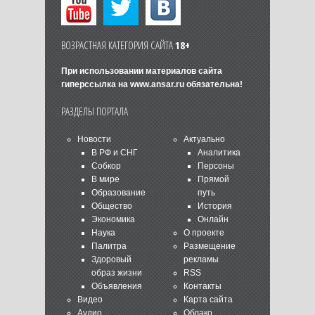
ВОЗРАСТНАЯ КАТЕГОРИЯ САЙТА
18+
При использовании материалов сайта
гиперссылка на
www.ansar.ru
обязательна!
РАЗДЕЛЫ ПОРТАЛА
Новости
Актуально
В РФ и СНГ
Аналитика
Собкор
Персоны
В мире
Прямой
Образование
путь
Общество
История
Экономика
Онлайн
Наука
О проекте
Палитра
Размещение
Здоровый
рекламы
образ жизни
RSS
Объявления
Контакты
Видео
Карта сайта
Аудио
Облако