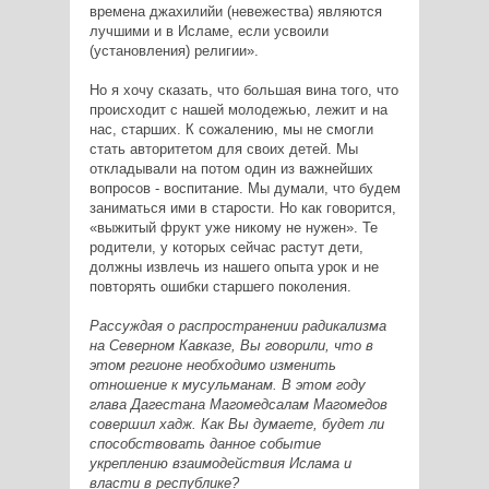
времена джахилийи (невежества) являются
лучшими и в Исламе, если усвоили
(установления) религии».
Но я хочу сказать, что большая вина того, что
происходит с нашей молодежью, лежит и на
нас, старших. К сожалению, мы не смогли
стать авторитетом для своих детей. Мы
откладывали на потом один из важнейших
вопросов - воспитание. Мы думали, что будем
заниматься ими в старости. Но как говорится,
«выжитый фрукт уже никому не нужен». Те
родители, у которых сейчас растут дети,
должны извлечь из нашего опыта урок и не
повторять ошибки старшего поколения.
Рассуждая о распространении радикализма
на Северном Кавказе, Вы говорили, что в
этом регионе необходимо изменить
отношение к мусульманам. В этом году
глава Дагестана Магомедсалам Магомедов
совершил хадж. Как Вы думаете, будет ли
способствовать данное событие
укреплению взаимодействия Ислама и
власти в республике?