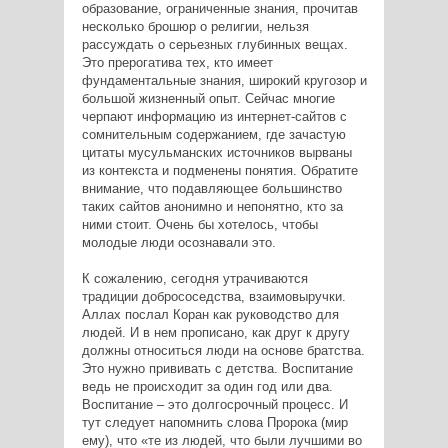
образование, ограниченные знания, прочитав
несколько брошюр о религии, нельзя
рассуждать о серьезных глубинных вещах.
Это прерогатива тех, кто имеет
фундаментальные знания, широкий кругозор и
большой жизненный опыт. Сейчас многие
черпают информацию из интернет-сайтов с
сомнительным содержанием, где зачастую
цитаты мусульманских источников вырваны
из контекста и подменены понятия. Обратите
внимание, что подавляющее большинство
таких сайтов анонимно и непонятно, кто за
ними стоит. Очень бы хотелось, чтобы
молодые люди осознавали это.
К сожалению, сегодня утрачиваются
традиции добрососедства, взаимовыручки.
Аллах послал Коран как руководство для
людей. И в нем прописано, как друг к другу
должны относиться люди на основе братства.
Это нужно прививать с детства. Воспитание
ведь не происходит за один год или два.
Воспитание – это долгосрочный процесс. И
тут следует напомнить слова Пророка (мир
ему), что «те из людей, что были лучшими во