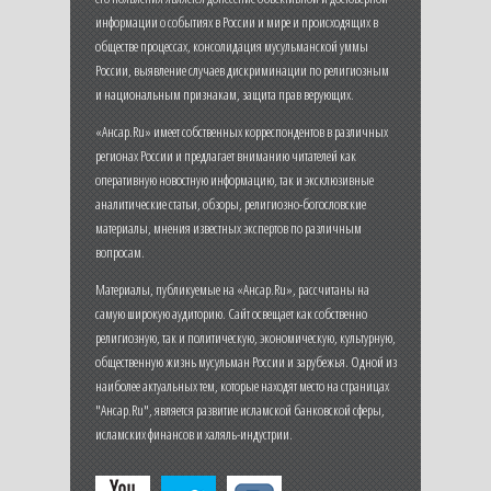
информации о событиях в России и мире и происходящих в
обществе процессах, консолидация мусульманской уммы
России, выявление случаев дискриминации по религиозным
и национальным признакам, защита прав верующих.
«Ансар.Ru» имеет собственных корреспондентов в различных
регионах России и предлагает вниманию читателей как
оперативную новостную информацию, так и эксклюзивные
аналитические статьи, обзоры, религиозно-богословские
материалы, мнения известных экспертов по различным
вопросам.
Материалы, публикуемые на «Ансар.Ru», рассчитаны на
самую широкую аудиторию. Сайт освещает как собственно
религиозную, так и политическую, экономическую, культурную,
общественную жизнь мусульман России и зарубежья. Одной из
наиболее актуальных тем, которые находят место на страницах
"Ансар.Ru", является развитие исламской банковской сферы,
исламских финансов и халяль-индустрии.