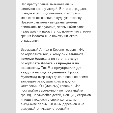
Это преступление вызывает лишь
озлобленность у людей. В итоге страдают,
прежде всего, мусульмане, к которым
меняется отношение в худшую сторону.
Правоохранительные органы должны
приложить все усилия, чтобы найти этих
«варваров» и наказать их, потому что с точки
зрения Ислама я не нахожу никакого
оправдания.
Всевышний Аллах в Коране говорит:
«Не
оскорбляйте тех, к кому они взывают
помимо Аллаха, а не то они станут
оскорблять Аллаха из вражды и по
невежеству. Так Мы приукрасили для
каждого народа их деяния».
Пророк
Мухаммад (мир ему) даже в военное время
запрещал разрушать храмы других
конфессий. Он (мир ему) говорил: «Не
поступайте вероломно и не преступайте
границ, не убивайте детей, женщин, стариков
и уединяющихся в своих кельях, не
вырубайте пальм, ни иных деревьев и не
разрушайте никаких строений!»