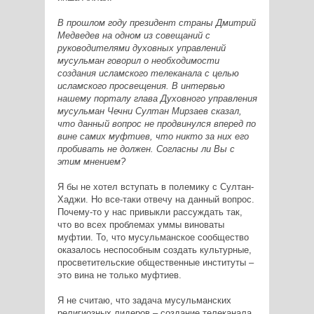
В прошлом году президент страны Дмитрий
Медведев на одном из совещаний с
руководителями духовных управлений
мусульман говорил о необходимости
создания исламского телеканала с целью
исламского просвещения. В интервью
нашему порталу глава Духовного управления
мусульман Чечни Султан Мирзаев сказал,
что данный вопрос не продвинулся вперед по
вине самих муфтиев, что никто за них его
пробивать не должен. Согласны ли Вы с
этим мнением?
Я бы не хотел вступать в полемику с Султан-
Хаджи. Но все-таки отвечу на данный вопрос.
Почему-то у нас привыкли рассуждать так,
что во всех проблемах уммы виноваты
муфтии. То, что мусульманское сообщество
оказалось неспособным создать культурные,
просветительские общественные институты –
это вина не только муфтиев.
Я не считаю, что задача мусульманских
религиозных лидеров – создание телеканала.