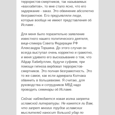
террористов-смертников, так называемых
«ваххабитов», то мне стало ясно, что его
задержание - заказ. Это обвинение абсолютно
безграмотное. Его предъявляли люди,
которые вообще не имеют представления об
Исламе .
Для меня было поразительно заявление
известного нашего политического деятеля,
вице-спикера Совета Федерации РФ
Александра Торшина. До этого случая он
всегда выступал очень корректно и грамотно,
и меня удивило его высказывание о том, что
Айдар Хабибуллин, будучи суфием, при
помощи гипноза вербовал террористов-
смертников. Это полная безграмотность. Это
то же самое, как если адмирала Колчака
обвинить в большевизме. Я считаю, для
руководства и сотрудников МВД надо
проводить семинары об Исламе.
Сейчас наблюдается новая волна запрета
исламской литературы. Не кажется ли Вам,
что запрет многих трудов исламских
мыслителей наносит большой удар по