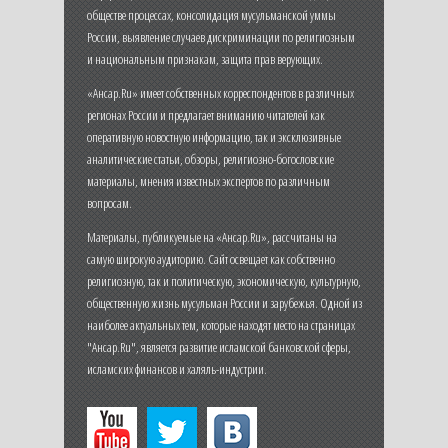
обществе процессах, консолидация мусульманской уммы
России, выявление случаев дискриминации по религиозным
и национальным признакам, защита прав верующих.
«Ансар.Ru» имеет собственных корреспондентов в различных
регионах России и предлагает вниманию читателей как
оперативную новостную информацию, так и эксклюзивные
аналитические статьи, обзоры, религиозно-богословские
материалы, мнения известных экспертов по различным
вопросам.
Материалы, публикуемые на «Ансар.Ru», рассчитаны на
самую широкую аудиторию. Сайт освещает как собственно
религиозную, так и политическую, экономическую, культурную,
общественную жизнь мусульман России и зарубежья. Одной из
наиболее актуальных тем, которые находят место на страницах
"Ансар.Ru", является развитие исламской банковской сферы,
исламских финансов и халяль-индустрии.