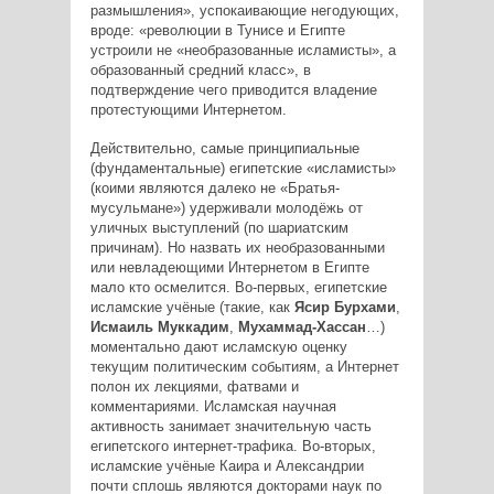
размышления», успокаивающие негодующих,
вроде: «революции в Тунисе и Египте
устроили не «необразованные исламисты», а
образованный средний класс», в
подтверждение чего приводится владение
протестующими Интернетом.
Действительно, самые принципиальные
(фундаментальные) египетские «исламисты»
(коими являются далеко не «Братья­-
мусульмане») удерживали молодёжь от
уличных выступлений (по шариатским
причинам). Но назвать их необразованными
или невладеющими Интернетом в Египте
мало кто осмелится. Во-первых, египетские
исламские учёные (такие, как
Ясир Бурхами
,
Исмаиль Муккадим
,
Мухаммад-Хассан
…)
моментально дают исламскую оценку
текущим политическим событиям, а Интернет
полон их лекциями, фатвами и
комментариями. Исламская научная
активность занимает значительную часть
египетского интернет-­трафика. Во-вторых,
исламские учёные Каира и Александрии
почти сплошь являются докторами наук по