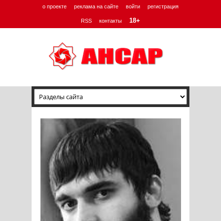
о проекте
реклама на сайте
войти
регистрация
18+
RSS
контакты