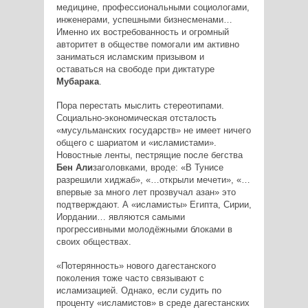
медицине, профессиональными социологами,
инженерами, успешными бизнесменами…
Именно их востребованность и огромный
авторитет в обществе помогали им активно
заниматься исламским призывом и
оставаться на свободе при диктатуре
Мубарака
.
Пора перестать мыслить стереотипами.
Социально­-экономическая отсталость
«мусульманских государств» не имеет ничего
общего с шариатом и «исламистами».
Новостные ленты, пестрящие после бегства
Бен Али
заголовками, вроде: «В Тунисе
разрешили хиджаб», «…открыли мечети», «…
впервые за много лет прозвучал азан» это
подтверждают. А «исламисты» Египта, Сирии,
Иордании… являются самыми
прогрессивными молодёжными блоками в
своих обществах.
«Потерянность» нового дагестанского
поколения тоже часто связывают с
исламизацией. Однако, если судить по
проценту «исламистов» в среде дагестанских