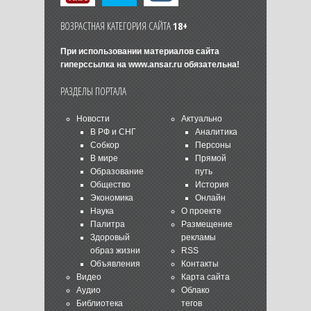
ВОЗРАСТНАЯ КАТЕГОРИЯ САЙТА
18+
При использовании материалов сайта
гиперссылка на
www.ansar.ru
обязательна!
РАЗДЕЛЫ ПОРТАЛА
Новости
Актуально
В РФ и СНГ
Аналитика
Собкор
Персоны
В мире
Прямой
Образование
путь
Общество
История
Экономика
Онлайн
Наука
О проекте
Палитра
Размещение
Здоровый
рекламы
образ жизни
RSS
Объявления
Контакты
Видео
Карта сайта
Аудио
Облако
Библиотека
тегов