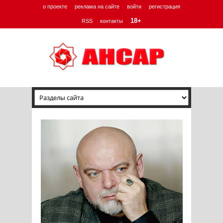
о проекте
реклама на сайте
войти
регистрация
18+
RSS
контакты