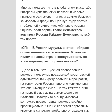
Многие полагают, что в глобальном масштабе
интересы христианских церквей и ислама
примерно одинаковы – и те, и другие борются
за мораль и традиционную культуру против
глобальной «синтетической» цивилизации.
Однако, если верить
главе Исламского
комитета России Гейдару Джемалю
, не всё
так просто:
«СП»: - В России мусульманство набирает
общественный вес и влияние. Может ли
ислам в нашей стране конкурировать по
этим параметрам с православием?
- Дело в том, что Русская православная
церковь, пользуясь поддержкой кремлевской
администрации и федеральной бюрократии,
на территории России явно вне конкуренции,
это оченьмощная сила. Но так кажется лишь
на первый взгляд, на самом деле это
иллюзия. Потому что в общемировом
контексте православная церковь крайне
провинциальна. Она не является серьёзным
игроком в синклите глобального, скажем так,