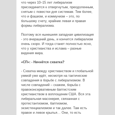
что через 10–15 лет либерализм
присоединится к отвергнутым, преодоленным,
снятым с повестки дня системам. Тем более,
что и фашизм, и коммунизм – это, по
большому счету, крайние левая и правая
формы либерализма.
Поэтому вся нынешняя западная цивилизация
- это вчерашний день, и кончится либерализм
очень скоро. И тогда станет полностью ясно,
что у христианства и ислама – разные
видения мира.
«СП»: - Начнётся схватка?
- Схватка между христианством и глобальной
уммой уже идёт, несмотря на тактические
совпадения в борьбе с либерализмом. В
числе совпадений – скажем, борьба с
правоконсервативным баптистским
христианством в воплощении США. Вся эта
либеральная масонерия, связанная с
протестантизмом, баптизмом,
экзистенциализмом и так далее. Там есть
правое и левое крылья… Они, то есть