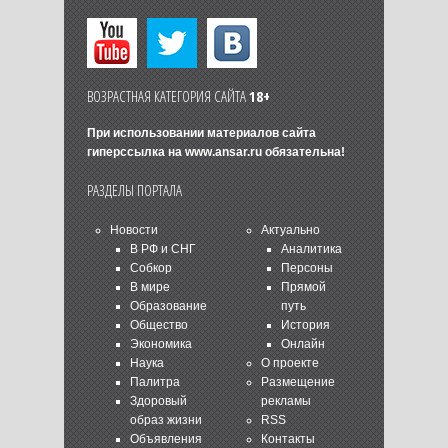
ВОЗРАСТНАЯ КАТЕГОРИЯ САЙТА
18+
При использовании материалов сайта
гиперссылка на
www.ansar.ru
обязательна!
РАЗДЕЛЫ ПОРТАЛА
Новости
Актуально
В РФ и СНГ
Аналитика
Собкор
Персоны
В мире
Прямой
Образование
путь
Общество
История
Экономика
Онлайн
Наука
О проекте
Палитра
Размещение
Здоровый
рекламы
образ жизни
RSS
Объявления
Контакты