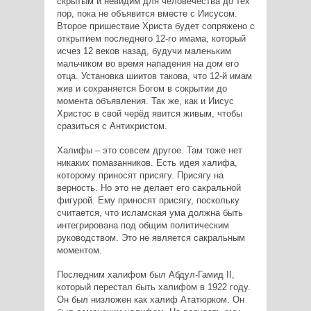
скрытым и невидим для человечества до тех
пор, пока не объявится вместе с Иисусом.
Второе пришествие Христа будет сопряжено с
открытием последнего 12-го имама, который
исчез 12 веков назад, будучи маленьким
мальчиком во время нападения на дом его
отца. Установка шиитов такова, что 12-й имам
жив и сохраняется Богом в сокрытии до
момента объявления. Так же, как и Иисус
Христос в свой черёд явится живым, чтобы
сразиться с Антихристом.
Халифы – это совсем другое. Там тоже нет
никаких помазанников. Есть идея халифа,
которому приносят присягу. Присягу на
верность. Но это не делает его сакральной
фигурой. Ему приносят присягу, поскольку
считается, что исламская ума должна быть
интегрирована под общим политическим
руководством. Это не является сакральным
моментом.
Последним халифом был Абдул-Гамид II,
который перестал быть халифом в 1922 году.
Он был низложен как халиф Ататюрком. Он