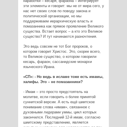
наработки – кесаря, фараона – интегрирует
эти элементы и говорит: мы не от мира сего, у
нас нет своих слов по поводу закона и
политической организации, но мы
поддерживаем иерархическую власть и
помазанника как прямое проявление Великого
существа. Встает вопрос – а кто это Великое
существо? И тут начинаются разночтения.
Это ведь совсем не тот Бог пророков, о
котором говорит Христос. Это, скорее всего,
то Великое существо, о котором говорили
кесарь, фараон, сассанидские монархи
языческого Ирана.
«СП»: - Но ведь в исламе тоже есть имамы,
халифы. Это – не помазанники?
- Имам – это просто предстоятель на
молитве, если говорить о более принятой
суннитской версии. А есть ещё шиитское
понимание слова «имам», связанное с
духовными лидерами уммы, цикл которых
закончился. Последний 12-й имам, согласно
шиитскому представлению, является