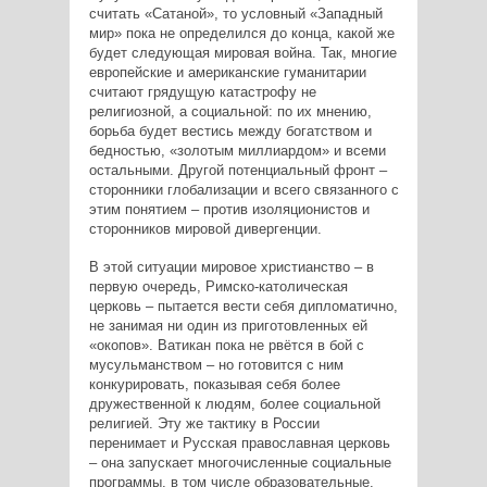
считать «Сатаной», то условный «Западный
мир» пока не определился до конца, какой же
будет следующая мировая война. Так, многие
европейские и американские гуманитарии
считают грядущую катастрофу не
религиозной, а социальной: по их мнению,
борьба будет вестись между богатством и
бедностью, «золотым миллиардом» и всеми
остальными. Другой потенциальный фронт –
сторонники глобализации и всего связанного с
этим понятием – против изоляционистов и
сторонников мировой дивергенции.
В этой ситуации мировое христианство – в
первую очередь, Римско-католическая
церковь – пытается вести себя дипломатично,
не занимая ни один из приготовленных ей
«окопов». Ватикан пока не рвётся в бой с
мусульманством – но готовится с ним
конкурировать, показывая себя более
дружественной к людям, более социальной
религией. Эту же тактику в России
перенимает и Русская православная церковь
– она запускает многочисленные социальные
программы, в том числе образовательные.