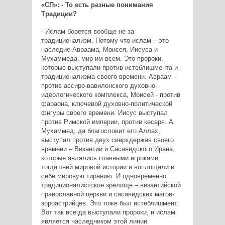
«СП»: - То есть разные понимания
Традиции?
- Ислам борется вообще не за
традиционализм. Потому что ислам – это
наследие Авраама, Моисея, Иисуса и
Мухаммеда, мир им всем. Это пророки,
которые выступали против истеблишмента и
традиционализма своего времени. Авраам -
против ассиро-вавилонского духовно-
идеологического комплекса, Моисей - против
фараона, ключевой духовно-политической
фигуры своего времени. Иисус выступал
против Римской империи, против кесаря. А
Мухаммед, да благословит его Аллах,
выступал против двух сверхдержав своего
времени – Византии и Сасанидского Ирана,
которые являлись главными игроками
тогдашней мировой истории и воплощали в
себе мировую тиранию. И одновременно
традиционалистское зрелище – византийской
православной церкви и сасанидских магов-
зороастрийцев. Это тоже был истеблишмент.
Вот так всегда выступали пророки, и ислам
является наследником этой линии.