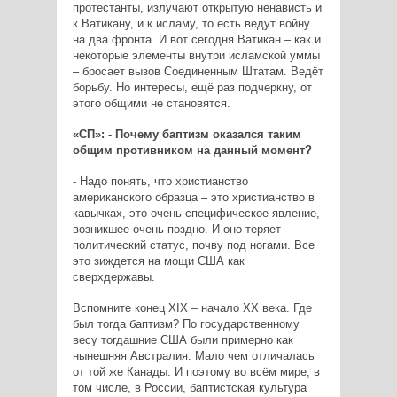
протестанты, излучают открытую ненависть и
к Ватикану, и к исламу, то есть ведут войну
на два фронта. И вот сегодня Ватикан – как и
некоторые элементы внутри исламской уммы
– бросает вызов Соединенным Штатам. Ведёт
борьбу. Но интересы, ещё раз подчеркну, от
этого общими не становятся.
«СП»: - Почему баптизм оказался таким
общим противником на данный момент?
- Надо понять, что христианство
американского образца – это христианство в
кавычках, это очень специфическое явление,
возникшее очень поздно. И оно теряет
политический статус, почву под ногами. Все
это зиждется на мощи США как
сверхдержавы.
Вспомните конец XIX – начало ХХ века. Где
был тогда баптизм? По государственному
весу тогдашние США были примерно как
нынешняя Австралия. Мало чем отличалась
от той же Канады. И поэтому во всём мире, в
том числе, в России, баптистская культура