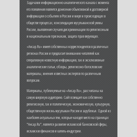
Задачами информационно-аналитического канала с момента
его появления является донесение объективной и достоверной
информации о событиях в России и мире и происходящих в
обществе процессах, консолидация мусульманской уммы
России, выявление случаев дискриминации по религиозным
и национальным признакам, защита прав верующих.
«Ансар.Ru» имеет собственных корреспондентов в различных
регионах России и предлагает вниманию читателей как
оперативную новостную информацию, так и эксклюзивные
аналитические статьи, обзоры, религиозно-богословские
материалы, мнения известных экспертов по различным
вопросам.
Материалы, публикуемые на «Ансар.Ru», рассчитаны на
самую широкую аудиторию. Сайт освещает как собственно
религиозную, так и политическую, экономическую, культурную,
общественную жизнь мусульман России и зарубежья. Одной из
наиболее актуальных тем, которые находят место на страницах
"Ансар.Ru", является развитие исламской банковской сферы,
исламских финансов и халяль-индустрии.