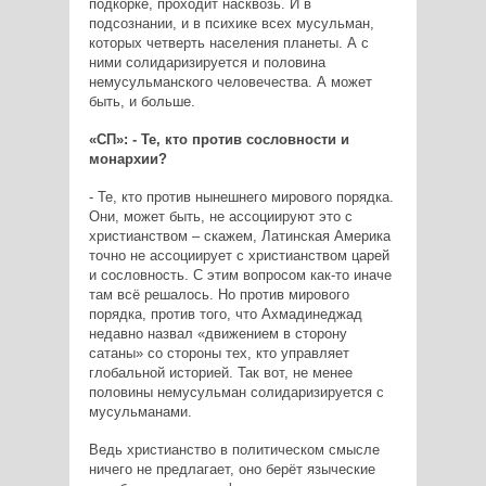
подкорке, проходит насквозь. И в
подсознании, и в психике всех мусульман,
которых четверть населения планеты. А с
ними солидаризируется и половина
немусульманского человечества. А может
быть, и больше.
«СП»: - Те, кто против сословности и
монархии?
- Те, кто против нынешнего мирового порядка.
Они, может быть, не ассоциируют это с
христианством – скажем, Латинская Америка
точно не ассоциирует с христианством царей
и сословность. С этим вопросом как-то иначе
там всё решалось. Но против мирового
порядка, против того, что Ахмадинеджад
недавно назвал «движением в сторону
сатаны» со стороны тех, кто управляет
глобальной историей. Так вот, не менее
половины немусульман солидаризируется с
мусульманами.
Ведь христианство в политическом смысле
ничего не предлагает, оно берёт языческие