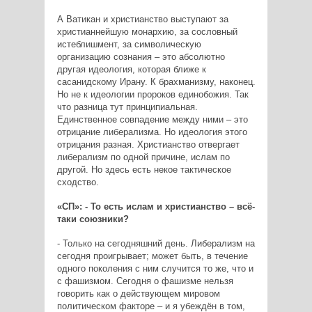
А Ватикан и христианство выступают за
христианнейшую монархию, за сословный
истеблишмент, за символическую
организацию сознания – это абсолютно
другая идеология, которая ближе к
сасанидскому Ирану. К брахманизму, наконец.
Но не к идеологии пророков единобожия. Так
что разница тут принципиальная.
Единственное совпадение между ними – это
отрицание либерализма. Но идеология этого
отрицания разная. Христианство отвергает
либерализм по одной причине, ислам по
другой. Но здесь есть некое тактическое
сходство.
«СП»: - То есть ислам и христианство – всё-
таки союзники?
- Только на сегодняшний день. Либерализм на
сегодня проигрывает; может быть, в течение
одного поколения с ним случится то же, что и
с фашизмом. Сегодня о фашизме нельзя
говорить как о действующем мировом
политическом факторе – и я убеждён в том,