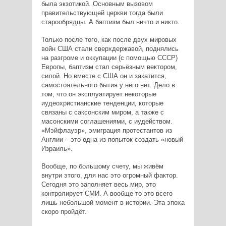
была экзотикой. Основным вызовом
правительствующей церкви тогда были
старообрядцы. А баптизм был ничто и никто.
Только после того, как после двух мировых
войн США стали сверхдержавой, поднялись
на разгроме и оккупации (с помощью СССР)
Европы, баптизм стал серьёзным вектором,
силой. Но вместе с США он и закатится,
самостоятельного бытия у него нет. Дело в
том, что он эксплуатирует некоторые
иудеохристианские тенденции, которые
связаны с саксонским миром, а также с
масонскими соглашениями, с иудейством.
«Мэйфлауэр», эмиграция протестантов из
Англии – это одна из попыток создать «новый
Израиль».
Вообще, по большому счету, мы живём
внутри этого, для нас это огромный фактор.
Сегодня это заполняет весь мир, это
контролирует СМИ. А вообще-то это всего
лишь небольшой момент в истории. Эта эпоха
скоро пройдёт.