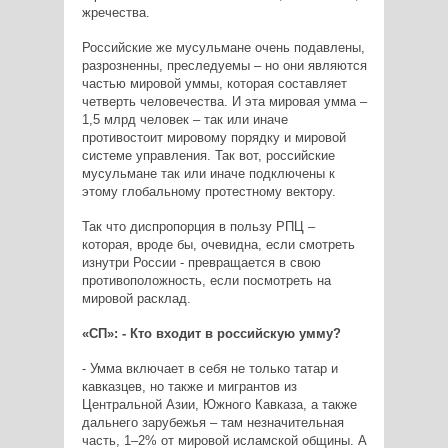
жречества.
Российские же мусульмане очень подавлены,
разрозненны, преследуемы – но они являются
частью мировой уммы, которая составляет
четверть человечества. И эта мировая умма –
1,5 млрд человек – так или иначе
противостоит мировому порядку и мировой
системе управления. Так вот, российские
мусульмане так или иначе подключены к
этому глобальному протестному вектору.
Так что диспропорция в пользу РПЦ –
которая, вроде бы, очевидна, если смотреть
изнутри России - превращается в свою
противоположность, если посмотреть на
мировой расклад.
«СП»: - Кто входит в российскую умму?
- Умма включает в себя не только татар и
кавказцев, но также и мигрантов из
Центральной Азии, Южного Кавказа, а также
дальнего зарубежья – там незначительная
часть, 1–2% от мировой исламской общины. А