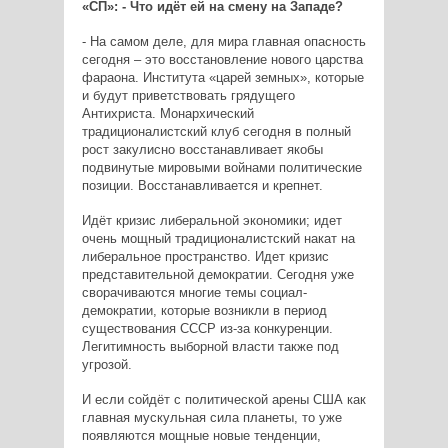
«СП»: - Что идёт ей на смену на Западе?
- На самом деле, для мира главная опасность
сегодня – это восстановление нового царства
фараона. Института «царей земных», которые
и будут приветствовать грядущего
Антихриста. Монархический
традиционалистский клуб сегодня в полный
рост закулисно восстанавливает якобы
подвинутые мировыми войнами политические
позиции. Восстанавливается и крепнет.
Идёт кризис либеральной экономики; идет
очень мощный традиционалистский накат на
либеральное пространство. Идет кризис
представительной демократии. Сегодня уже
сворачиваются многие темы социал-
демократии, которые возникли в период
существования СССР из-за конкуренции.
Легитимность выборной власти также под
угрозой.
И если сойдёт с политической арены США как
главная мускульная сила планеты, то уже
появляются мощные новые тенденции,