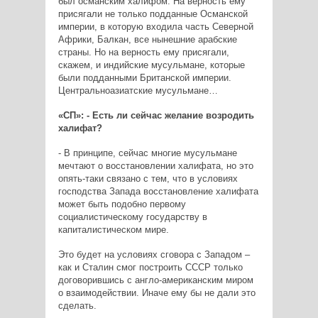
был османским халифом. На верность ему
присягали не только подданные Османской
империи, в которую входила часть Северной
Африки, Балкан, все нынешние арабские
страны. Но на верность ему присягали,
скажем, и индийские мусульмане, которые
были подданными Британской империи.
Центральноазиатские мусульмане…
«СП»: - Есть ли сейчас желание возродить
халифат?
- В принципе, сейчас многие мусульмане
мечтают о восстановлении халифата, но это
опять-таки связано с тем, что в условиях
господства Запада восстановление халифата
может быть подобно первому
социалистическому государству в
капиталистическом мире.
Это будет на условиях сговора с Западом –
как и Сталин смог построить СССР только
договорившись с англо-американским миром
о взаимодействии. Иначе ему бы не дали это
сделать.