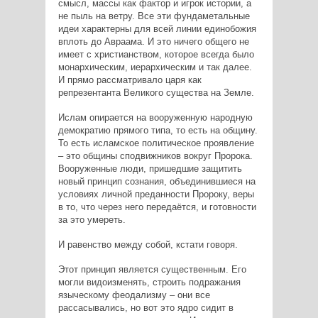
смысл, массы как фактор и игрок истории, а
не пыль на ветру. Все эти фундаметальные
идеи характерны для всей линии единобожия
вплоть до Авраама. И это ничего общего не
имеет с христианством, которое всегда было
монархическим, иерархическим и так далее.
И прямо рассматривало царя как
репрезентанта Великого существа на Земле.
Ислам опирается на вооруженную народную
демократию прямого типа, то есть на общину.
То есть исламское политическое проявление
– это общины сподвижников вокруг Пророка.
Вооруженные люди, пришедшие защитить
новый принцип сознания, объединившиеся на
условиях личной преданности Пророку, веры
в то, что через него передаётся, и готовности
за это умереть.
И равенство между собой, кстати говоря.
Этот принцип является существенным. Его
могли видоизменять, строить подражания
языческому феодализму – они все
рассасывались, но вот это ядро сидит в