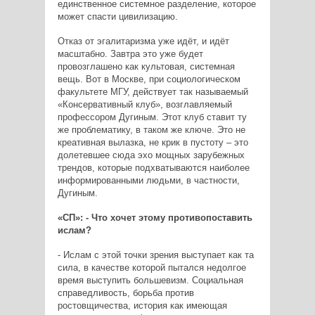
единственное системное разделение, которое
может спасти цивилизацию.
Отказ от эгалитаризма уже идёт, и идёт
масштабно. Завтра это уже будет
провозглашено как культовая, системная
вещь. Вот в Москве, при социологическом
факультете МГУ, действует так называемый
«Консервативный клуб», возглавляемый
профессором Дугиным. Этот клуб ставит ту
же проблематику, в таком же ключе. Это не
креативная вылазка, не крик в пустоту – это
долетевшее сюда эхо мощных зарубежных
трендов, которые подхватываются наиболее
информированными людьми, в частности,
Дугиным.
«СП»: - Что хочет этому противопоставить
ислам?
- Ислам с этой точки зрения выступает как та
сила, в качестве которой пытался недолгое
время выступить большевизм. Социальная
справедливость, борьба против
ростовщичества, история как имеющая