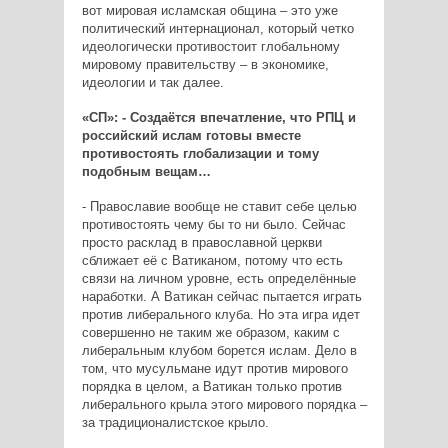
вот мировая исламская община – это уже
политический интернационал, который четко
идеологически противостоит глобальному
мировому правительству – в экономике,
идеологии и так далее.
«СП»: - Создаётся впечатление, что РПЦ и
российский ислам готовы вместе
противостоять глобализации и тому
подобным вещам…
- Православие вообще не ставит себе целью
противостоять чему бы то ни было. Сейчас
просто расклад в православной церкви
сближает её с Ватиканом, потому что есть
связи на личном уровне, есть определённые
наработки. А Ватикан сейчас пытается играть
против либерального клуба. Но эта игра идет
совершенно не таким же образом, каким с
либеральным клубом борется ислам. Дело в
том, что мусульмане идут против мирового
порядка в целом, а Ватикан только против
либерального крыла этого мирового порядка –
за традиционалистское крыло.