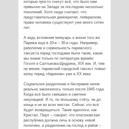
которые просто снесут всё, что было нам
привычно на Западе за последние несколько
поколений. Хотя люди считают, что
представительная демократия, либерализм,
права человека существуют уже много сотен
лет.
А ведь вспомним мемуары о жизни того же
Парижа еще в 20-е – 30-е годы. Например,
раболепие и сервильность парижского
таксиста перед господами были такие, какие
мы знаем только по литературе времён
Гоголя и Салтыкова-Щедрина, XIX век. И, тем
не менее, парижский городской таксист ломал
кепку перед «барином» уже в ХХ веке.
Социальное разделение и бесправие низов
реально закончилось только после 1945 года.
Когда всё было смешано и сметено
оккупацией. И то, по большому счёту, не до
конца и не во всех местах. Сейчас это всё
будет возвращаться. Такие идеологи, как
Кристал, Перл – говорят, что платоновская
республика должна лечь в основу новой
политики, а разделение на господ и рабов –