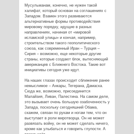
Мусульманам, конечно, не нужен такой
халифат, который основан на соглашениях с
Западом. Взамен этого развиваются
альтернативные формы противодействия
мировому порядку, идущие в разных
направлениях, начиная от «мировой
исламской улицы» и кончая, например,
строительством такого геополитического
союза, как современный Иран – Турция –
Сирия – возможно, еще некоторые другие
страны, которые создают блок, вытесняющий
американцев с Ближнего Востока. Такие вот
инициативы сегодня уже идут.
На наших глазах происходит сближение ранее
немыслимое – Анкары, Тегерана, Дамаска.
Сюда же, возможно, присоединится
Малайзия, Ливан, Палестина. На самом деле,
это вызывает очень большую озабоченность у
Запада, поскольку сегодняшний Обама,
скажем, связан по рукам и ногам тем, что он
выступает в роли миротворца. Он не может
развязать войну, он не может сделать ничего,
кроме как улыбаться и говорить глупости. А