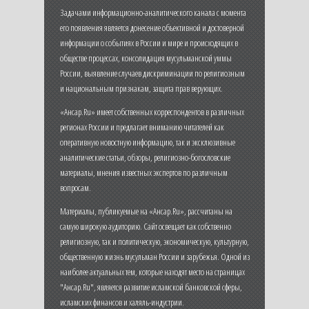
Задачами информационно-аналитического канала с момента
его появления является донесение объективной и достоверной
информации о событиях в России и мире и происходящих в
обществе процессах, консолидация мусульманской уммы
России, выявление случаев дискриминации по религиозным
и национальным признакам, защита прав верующих.
«Ансар.Ru» имеет собственных корреспондентов в различных
регионах России и предлагает вниманию читателей как
оперативную новостную информацию, так и эксклюзивные
аналитические статьи, обзоры, религиозно-богословские
материалы, мнения известных экспертов по различным
вопросам.
Материалы, публикуемые на «Ансар.Ru», рассчитаны на
самую широкую аудиторию. Сайт освещает как собственно
религиозную, так и политическую, экономическую, культурную,
общественную жизнь мусульман России и зарубежья. Одной из
наиболее актуальных тем, которые находят место на страницах
"Ансар.Ru", является развитие исламской банковской сферы,
исламских финансов и халяль-индустрии.