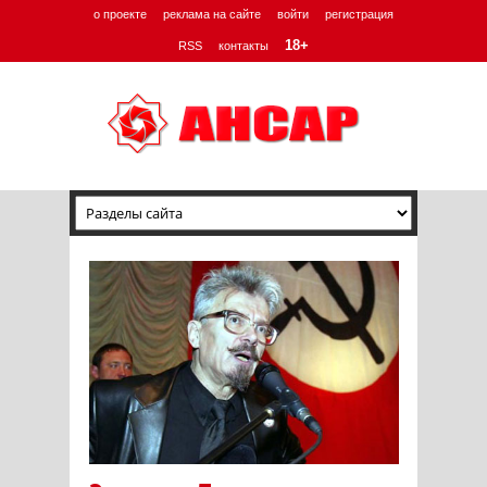
о проекте
реклама на сайте
войти
регистрация
18+
RSS
контакты