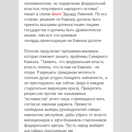
экономическая, но подавление федеральной
властью популярного народного ислама", -
пишет в своем
блоге
Эдуард Лимонов. По его
словам, решения по Кавказу должны быть
приняты высшими должностными лицами
государства и должны быть драматически
иными, чем вся эта кровавая
чехарда,происходящая на Кавказа доселе.
Политик предлагает программа-минимум,
которая поможет решить проблемы Северного
Кавказа. "Заявить, что федеральная власть
власть поняла, что ислам на Кавказе - ее
опора. Разрешить гражданам молиться
сколько душе угодно,поощрять набожность, а
не преследовать как сейчас (видя в каждом
старательно верующем врага). Прекратить
репрессии против так называемых
"исламистов",всего лишь стремящихся жить
согласно законам шариата. Провести
свободные выборы руководителей северо-
кавказских республик, дабы убрать от власти
милиционеров и эфэсбэшников-ставленников
федерального центра. Пусть народ выберет
достойных,подходящих им.