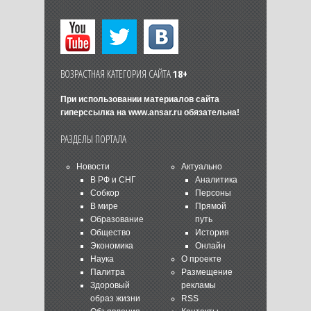
ВОЗРАСТНАЯ КАТЕГОРИЯ САЙТА
18+
При использовании материалов сайта
гиперссылка на
www.ansar.ru
обязательна!
РАЗДЕЛЫ ПОРТАЛА
Новости
Актуально
В РФ и СНГ
Аналитика
Собкор
Персоны
В мире
Прямой
Образование
путь
Общество
История
Экономика
Онлайн
Наука
О проекте
Палитра
Размещение
Здоровый
рекламы
образ жизни
RSS