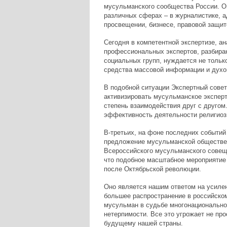
мусульманского сообщества России. О
различных сферах – в журналистике, ад
просвещении, бизнесе, правовой защит
Сегодня в компетентной экспертизе, ан
профессиональных экспертов, разбира
социальных групп, нуждается не тольк
средства массовой информации и духо
В подобной ситуации Экспертный совет
активизировать мусульманское экспер
степень взаимодействия друг с другом.
эффективность деятельности религиозн
В-третьих, на фоне последних событий
предложение мусульманской обществен
Всероссийского мусульманского совещ
что подобное масштабное мероприятие 
после Октябрьской революции.
Оно является нашим ответом на усилен
большее распространение в российско
мусульман в судьбе многонациональной
нетерпимости. Все это угрожает не пр
будущему нашей страны.