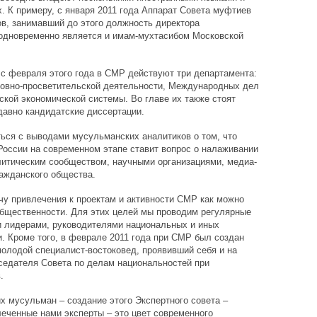
. К примеру, с января 2011 года Аппарат Совета муфтиев
в, занимавший до этого должность директора
одновременно является и имам-мухтасибом Московской
с февраля этого года в СМР действуют три департамента:
ховно-просветительской деятельности, Международных дел
кой экономической системы. Во главе их также стоят
авно кандидатские диссертации.
ться с выводами мусульманских аналитиков о том, что
оссии на современном этапе ставит вопрос о налаживании
литическим сообществом, научными организациями, медиа-
ражданского общества.
чу привлечения к проектам и активности СМР как можно
общественности. Для этих целей мы проводим регулярные
и лидерами, руководителями национальных и иных
и. Кроме того, в феврале 2011 года при СМР был создан
молодой специалист-востоковед, проявивший себя и на
седателя Совета по делам национальностей при
.
х мусульман – создание этого Экспертного совета –
леченные нами эксперты – это цвет современного