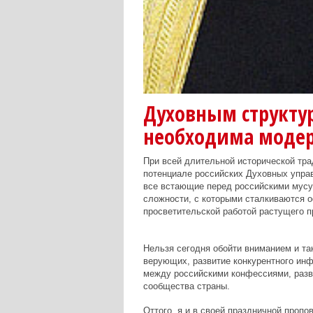
Духовным структу
необходима моде
При всей длительной исторической тра
потенциале российских Духовных управ
все встающие перед российскими мусу
сложности, с которыми сталкиваются 
просветительской работой растущего 
Нельзя сегодня обойти вниманием и та
верующих, развитие конкурентного ин
между российскими конфессиями, разв
сообщества страны.
Оттого, я и в своей праздничной пропо