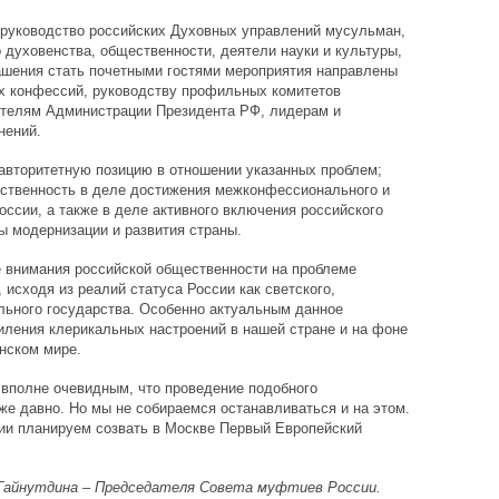
руководство российских Духовных управлений мусульман,
духовенства, общественности, деятели науки и культуры,
ашения стать почетными гостями мероприятия направлены
х конфессий, руководству профильных комитетов
телям Администрации Президента РФ, лидерам и
нений.
авторитетную позицию в отношении указанных проблем;
ственность в деле достижения межконфессионального и
оссии, а также в деле активного включения российского
ы модернизации и развития страны.
 внимания российской общественности на проблеме
 исходя из реалий статуса России как светского,
льного государства. Особенно актуальным данное
иления клерикальных настроений в нашей стране и на фоне
нском мире.
 вполне очевидным, что проведение подобного
же давно. Но мы не собираемся останавливаться и на этом.
ии планируем созвать в Москве Первый Европейский
Гайнутдина – Председателя Совета муфтиев России.