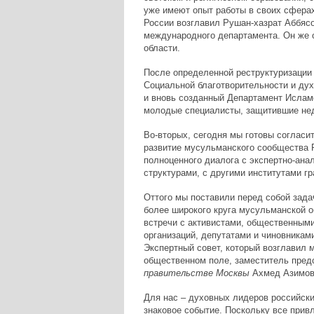
уже имеют опыт работы в своих сферах
России возглавил Рушан-хазрат Аббясо
международного департамента. Он же 
области.
После определенной реструктуризации 
Социальной благотворительности и ду
и вновь созданный Департамент Исламс
молодые специалисты, защитившие нед
Во-вторых, сегодня мы готовы согласи
развитие мусульманского сообщества Р
полноценного диалога с экспертно-ана
структурами, с другими институтами г
Оттого мы поставили перед собой зада
более широкого круга мусульманской 
встречи с активистами, общественным
организаций, депутатами и чиновникам
Экспертный совет, который возглавил 
общественном поле, заместитель пред
правительстве Москвы
Ахмед Азимов
Для нас – духовных лидеров российски
знаковое событие. Поскольку все прив