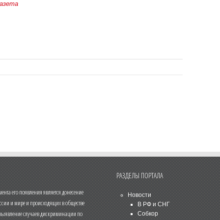
Газета
РАЗДЕЛЫ ПОРТАЛА
нта его появления является донесение
Новости
ссии и мире и происходящих в обществе
В РФ и СНГ
 выявление случаев дискриминации по
Собкор