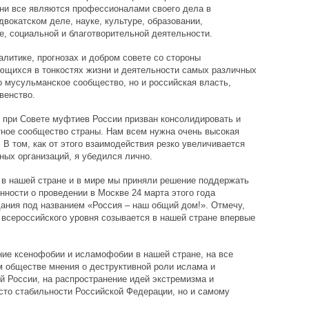
ни все являются профессионалами своего дела в
вокатском деле, науке, культуре, образовании,
е, социальной и благотворительной деятельности.
алитике, прогнозах и добром совете со стороны
ющихся в тонкостях жизни и деятельности самых различных
о мусульманское сообщество, но и российская власть,
венство.
 при Совете муфтиев России призван консолидировать и
тное сообщество страны. Нам всем нужна очень высокая
 В том, как от этого взаимодействия резко увеличивается
ых организаций, я убедился лично.
 в нашей стране и в мире мы приняли решение поддержать
ности о проведении в Москве 24 марта этого года
ания под названием «Россия – наш общий дом!». Отмечу,
всероссийского уровня созывается в нашей стране впервые
ие ксенофобии и исламофобии в нашей стране, на все
м обществе мнения о деструктивной роли ислама и
 России, на распространение идей экстремизма и
осто стабильности Российской Федерации, но и самому