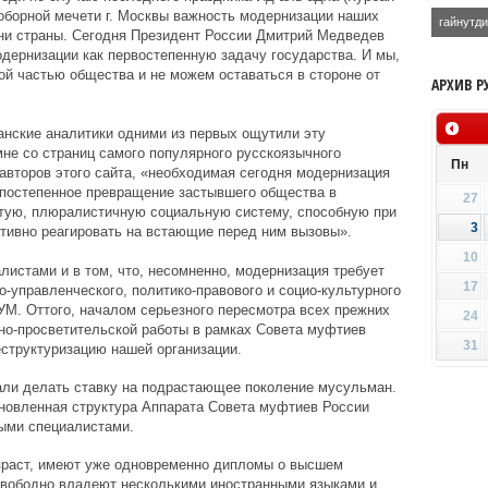
оборной мечети г. Москвы важность модернизации наших
гайнутд
зни страны. Сегодня Президент России Дмитрий Медведев
дернизации как первостепенную задачу государства. И мы,
й частью общества и не можем оставаться в стороне от
АРХИВ Р
нские аналитики одними из первых ощутили эту
мне со страниц самого популярного русскоязычного
Пн
 авторов этого сайта, «необходимая сегодня модернизация
 постепенное превращение застывшего общества в
27
тую, плюралистичную социальную систему, способную при
3
ативно реагировать на встающие перед ним вызовы».
10
истами и в том, что, несомненно, модернизация требует
17
о-управленческого, политико-правового и социо-культурного
М. Оттого, началом серьезного пересмотра всех прежних
24
но-просветительской работы в рамках Совета муфтиев
31
структуризацию нашей организации.
али делать ставку на подрастающее поколение мусульман.
бновленная структура Аппарата Совета муфтиев России
ыми специалистами.
озраст, имеют уже одновременно дипломы о высшем
 свободно владеют несколькими иностранными языками и