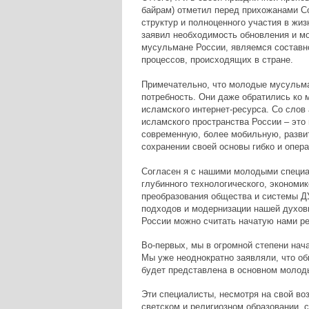
байрам) отметил перед прихожанами С
структур и полноценного участия в жи
заявил необходимость обновления и мо
мусульмане России, являемся составно
процессов, происходящих в стране.
Примечательно, что молодые мусульма
потребность. Они даже обратились ко 
исламского интернет-ресурса. Со слов
исламского пространства России – это
современную, более мобильную, разви
сохранении своей основы гибко и опер
Согласен я с нашими молодыми специал
глубинного технологического, экономик
преобразования общества и системы ДУ
подходов и модернизации нашей духов
России можно считать начатую нами ре
Во-первых, мы в огромной степени нач
Мы уже неоднократно заявляли, что о
будет представлена в основном молод
Эти специалисты, несмотря на свой в
светском и религиозном образовании,