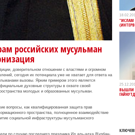
18.02.20
"ИСЛАМ 
(ИНТЕРВ
рам российских мусульман
рнизация
диции, доверительном отношении с властями и огромном
лений, сегодня их потенциала уже не хватает для ответа на
льманами вызовы. Ярким примером этого является
25.12.20
официальные духовные структуры в охвате своей
ВЫШЛИ В
пространства молодых и образованных мусульман.
ГАЙНУТ
кие вопросы, как квалифицированная защита прав
формационного пространства, полноценное взаимодействие
итие социальной инфраструктуры мусульманского
КЛЮЧЕВ
веди по случаю последнего праздника Ид аль-адха (Курбан-