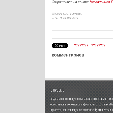
Сокращенная на сайте:
Независимая 
Шейх Равиль Гайнутдин
01:21 16 марта 2011
????????
????????
комментариев
О ПРОЕКТЕ
Задачами информационно-аналитического канала с моме
объективной и достоверной информации о событиях в Ро
процессах, консолидация мусульманской уммы России,