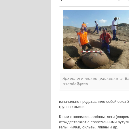
Археологические раскопки в Б
Азербайджан
изначально представляло собой союз 2
группы языков.
К ним относились албаны, леги (совре
отождествляют с современными рутуль
гелы, чилби, сильвы, лпины и др.