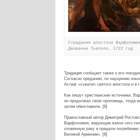
Страдания апостола Варфоломе
Джованни Тьеполо, 1722 год
Традиция сообщает также о его поездк
Согласно преданию, по наущению языч
Астиаг «схватил святого апостола и в г
Как пишут христианские источники, Ва
он продолжал свою проповедь, тогда ег
затем обезглавили. [9]
Православный автор Димитрий Ростовск
Варфоломея, верующие взяли «его тело
оловянную раку и предали погребению в
Великой Армении». [8]