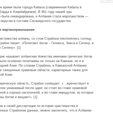
е время были города Кабала (современная Кабала в
Барда в Азербайджане). В 461 году нашей эры
а была ликвидирована, и Албания стала марзпанством —
округом в составе Сасанидского государства.
ие жертвоприношения
истианства албаны, со слов Страбона поклонялись солнцу,
трабон пишет: «Почитают богов – Гелиоса, Зевса и Селену, в
 Селену». [1]
рик называет албанские божества именами греческих богов.
ыли особенно почитаемы не только на Кавказе, но и в
едней Азии. По словам Страбона, в Кавказской Албании
е священные храмовые области, характерные также для
ой Азии.
жреческую область, Страбон сообщает: «…жречествует в
лее уважаемый после царя; он стоит во главе храмовой
ной и хорошо населенной, и во главе иеродулов, из которых
мы богом и вещают». [1]
в в своей диссертации по истории христианства в
енных Страбоном данных, можно заключить, что в Албании