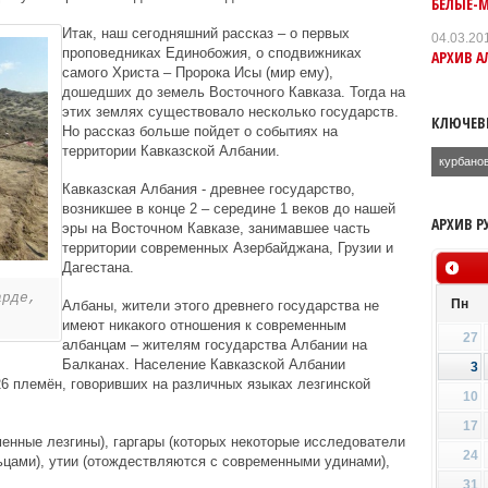
БЕЛЫЕ-
Итак, наш сегодняшний рассказ – о первых
04.03.20
проповедниках Единобожия, о сподвижниках
АРХИВ А
самого Христа – Пророка Исы (мир ему),
дошедших до земель Восточного Кавказа. Тогда на
этих землях существовало несколько государств.
КЛЮЧЕВ
Но рассказ больше пойдет о событиях на
территории Кавказской Албании.
курбано
Кавказская Албания - древнее государство,
возникшее в конце 2 – середине 1 веков до нашей
АРХИВ Р
эры на Восточном Кавказе, занимавшее часть
территории современных Азербайджана, Грузии и
Дагестана.
арде,
Пн
Албаны, жители этого древнего государства не
имеют никакого отношения к современным
27
албанцам – жителям государства Албании на
Балканах. Население Кавказской Албании
3
6 племён, говоривших на различных языках лезгинской
10
17
менные лезгины), гаргары (которых некоторые исследователи
24
цами), утии (отождествляются с современными удинами),
31