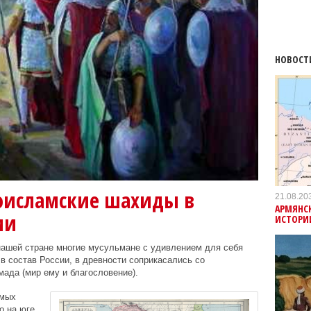
НОВОСТ
доисламские шахиды в
21.08.20
АРМЯНС
ии
ИСТОРИ
нашей стране многие мусульмане с удивлением для себя
в состав России, в древности соприкасались со
ада (мир ему и благословение).
амых
о на юге