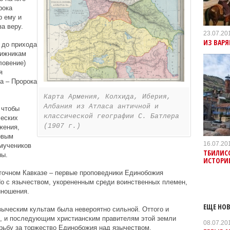
рока
 ему и
а веру.
23.07.20
ИЗ ВАРЯ
о до прихода
вижникам
ловение)
я
а – Пророка
Карта Армения, Колхида, Иберия,
Албания из Атласа античной и
 чтобы
классической географии С. Батлера
ческих
(1907 г.)
жения,
рвым
16.07.20
мучеников
ТБИЛИС
ны.
ИСТОРИ
осточном Кавказе – первые проповедники Единобожия
Но с язычеством, укорененным среди воинственных племен,
иношения.
ЕЩЕ НОВ
ыческим культам была невероятно сильной. Оттого и
), и последующим христианским правителям этой земли
08.07.20
рьбу за торжество Единобожия над язычеством.