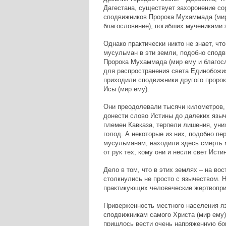
Дагестана, существует захоронение со
сподвижников Пророка Мухаммада (мир
благословение), погибших мучениками з
Однако практически никто не знает, чт
мусульман в эти земли, подобно спод
Пророка Мухаммада (мир ему и благос
для распространения света Единобожи
приходили сподвижники другого пророк
Исы (мир ему).
Они преодолевали тысячи километров,
донести слово Истины до далеких язы
племен Кавказа, терпели лишения, уни
голод. А некоторые из них, подобно пе
мусульманам, находили здесь смерть 
от рук тех, кому они и несли свет Исти
Дело в том, что в этих землях – на в
столкнулись не просто с язычеством. 
практикующих человеческие жертвопр
Приверженность местного населения яз
сподвижникам самого Христа (мир ему
пришлось вести очень напряженную бо