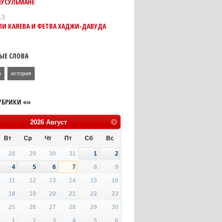
МУСУЛЬМАНЕ
13
ЛИ КАЯЕВА И ФЕТВА ХАДЖИ-ДАВУДА
ЫЕ СЛОВА
в
история
УБРИКИ «»
2026
Август
Вт
Ср
Чт
Пт
Сб
Вс
28
29
30
31
1
2
4
5
6
7
8
9
11
12
13
14
15
16
18
19
20
21
22
23
25
26
27
28
29
30
1
2
3
4
5
6