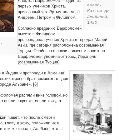
Апостол Варфоломей — один из
кожей.
первых учеников Христа,
Маттео ди
призванный четвёртым вслед за
Джованни,
Андреем, Петром и Филиппом.
1480
Согласно преданию Варфоломей
вместе с Филиппом
проповедовал учение Христа в городах Малой
я.
Азии, где сегодня расположена современная
Турция. Особенно в связи с именем апостола
Варфоломея упоминают город Иераполь
(современная Турция).
е в Индию и проповеди в Армении.
еских жрецов брат армянского царя
ороде Альбане». [8]
рфоломея распяли вниз головой, но
о сняли с креста, сняли кожу, а
ий пишет, что после смерти
, главу и кожу, положили их в
 том же городе, Альбане, что в