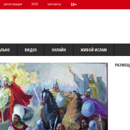
регистрация
RSS
контакты
18+
АЛЬНО
ВИДЕО
ОНЛАЙН
ЖИВОЙ ИСЛАМ
РАЗМЕЩ