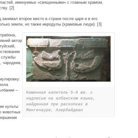
бластей, именуемых «священными» с главным храмом,
ву. [2]
занимал второе место в стране после царя и в его
олько земли, но также иеродулы (храмовые люди). [3]
трабона,
евний автор
туйский,
ествовании
й службы
, чародеев,
мулировку:
вола
Албании –
Каменная капитель 5-6 вв. с
надписью на албанском языке,
найденная при раскопках в
ие культы
Мингечауре, Азербайджан
о животных
вершение