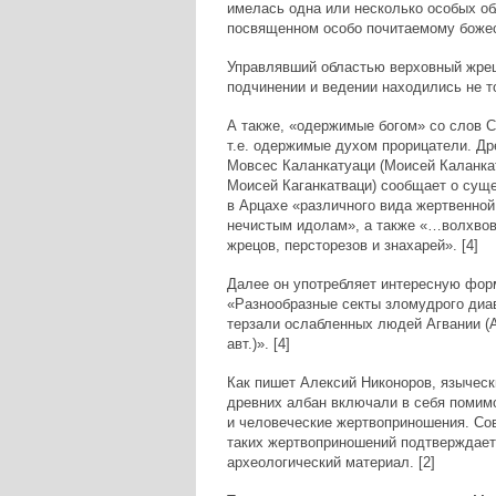
имелась одна или несколько особых о
посвященном особо почитаемому божест
Управлявший областью верховный жрец 
подчинении и ведении находились не т
А также, «одержимые богом» со слов С
т.е. одержимые духом прорицатели. Др
Мовсес Каланкатуаци (Моисей Каланка
Моисей Каганкатваци) сообщает о сущ
в Арцахе «различного вида жертвенно
нечистым идолам», а также «…волхвов
жрецов, персторезов и знахарей». [4]
Далее он употребляет интересную фор
«Разнообразные секты зломудрого диа
терзали ослабленных людей Агвании (
авт.)». [4]
Как пишет Алексий Никоноров, языческ
древних албан включали в себя помим
и человеческие жертвоприношения. Со
таких жертвоприношений подтверждает
археологический материал. [2]