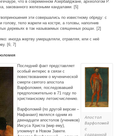
нгечауре, что в современном Азербайджане, археологом Р.
а, закованного железными кандалами. [5]
воприношения эти совершались по известному обряду: с
 голову, тело жарили на костре, а головы, наполнив
тых деревьях в так называемых священных рощах. [2]
ко: иногда жертву умерщвляли, отравляя, или с неё
у. [6; 7]
фоломея
Последний факт представляет
особый интерес в связи с
повествованием о мученической
смерти святого апостола
Варфоломея, последовавшей
предположительно в 71 году по
христианскому летоисчислению.
Варфоломей (по другой версии –
Нафанаил) являлся одним из
Апостол
двенадцати апостолов (учеников)
Варфоломей
Иисуса Христа (мир ему),
с
упомянут в Новом Завете.
содранной