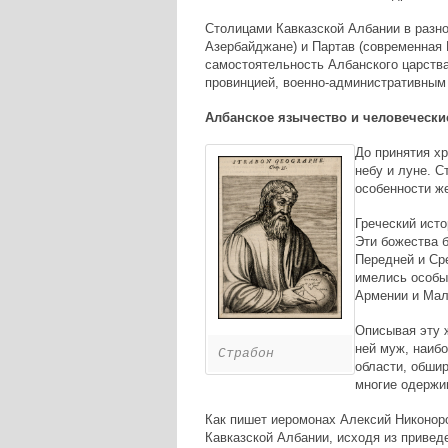
Столицами Кавказской Албании в разно
Азербайджане) и Партав (современная 
самостоятельность Албанского царств
провинцией, военно-административным 
Албанское язычество и человеческ
До принятия хр
небу и луне. С
особенности же
Греческий исто
Эти божества б
Передней и Ср
имелись особы
Армении и Мал
Описывая эту 
ней муж, наибо
Страбон
области, обшир
многие одержи
Как пишет иеромонах Алексий Никоноро
Кавказской Албании, исходя из привед