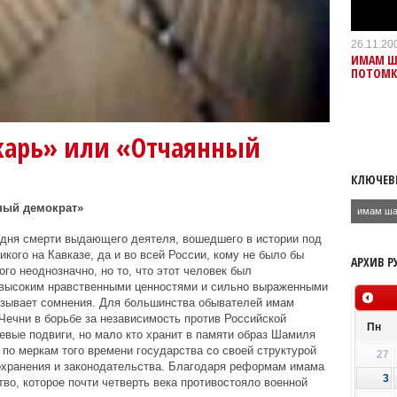
26.11.20
ИМАМ ША
ПОТОМ
карь» или «Отчаянный
КЛЮЧЕВ
ный демократ»
имам ш
 дня смерти выдающего деятеля, вошедшего в истории под
кого на Кавказе, да и во всей России, кому не было бы
АРХИВ Р
ого неоднозначно, но то, что этот человек был
 высоким нравственными ценностями и сильно выраженными
вызывает сомнения. Для большинства обывателей имам
Чечни в борьбе за независимость против Российской
Пн
евые подвиги, но мало кто хранит в памяти образ Шамиля
 по меркам того времени государства со своей структурой
27
оохранения и законодательства. Благодаря реформам имама
3
во, которое почти четверть века противостояло военной