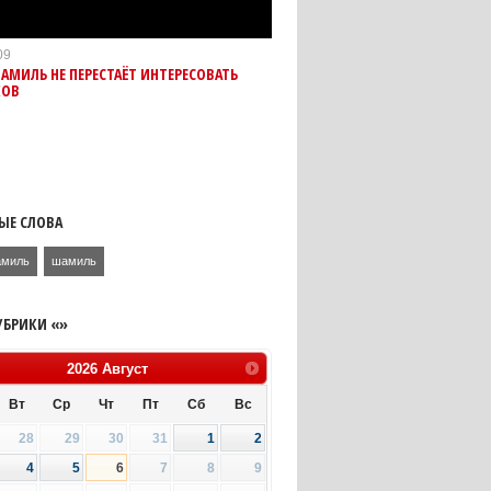
09
МИЛЬ НЕ ПЕРЕСТАЁТ ИНТЕРЕСОВАТЬ
КОВ
ЫЕ СЛОВА
амиль
шамиль
УБРИКИ «»
2026
Август
Вт
Ср
Чт
Пт
Сб
Вс
28
29
30
31
1
2
4
5
6
7
8
9