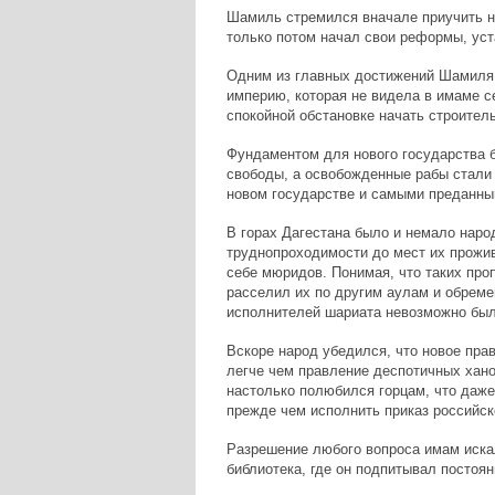
Шамиль стремился вначале приучить на
только потом начал свои реформы, уст
Одним из главных достижений Шамиля б
империю, которая не видела в имаме с
спокойной обстановке начать строитель
Фундаментом для нового государства б
свободы, а освобожденные рабы стали
новом государстве и самыми преданн
В горах Дагестана было и немало наро
труднопроходимости до мест их прожив
себе мюридов. Понимая, что таких про
расселил их по другим аулам и обреме
исполнителей шариата невозможно был
Вскоре народ убедился, что новое пра
легче чем правление деспотичных хан
настолько полюбился горцам, что даже
прежде чем исполнить приказ российск
Разрешение любого вопроса имам иска
библиотека, где он подпитывал постоян