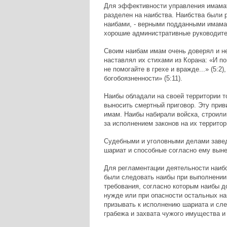
Для эффективности управления имамат
разделен на наибства. Наибства были 
наибами, - верными подданными имама,
хорошие административные руководите
Своим наибам имам очень доверял и не 
наставлял их стихами из Корана: «И по
не помогайте в грехе и вражде...» (5:2
богобоязненности» (5:11).
Наибы обладали на своей территории то
выносить смертный приговор. Эту прив
имам. Наибы набирали войска, строили
за исполнением законов на их территор
Судебными и уголовными делами завед
шариат и способные согласно ему вынес
Для регламентации деятельности наиб
были следовать наибы при выполнении 
требования, согласно которым наибы 
нужде или при опасности остальных наи
призывать к исполнению шариата и сле
грабежа и захвата чужого имущества и 