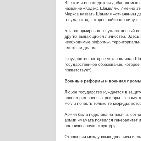
Все эти и впоследствии добавляемые з
название «Кодекс Шамиля». Именно это
Маркса назвать Шамиля «отчаянным д
государства, которое набирало силу с
Был сформирован Государственный сов
других выдающихся личностей. Здесь 
необходимые реформы, территориальн
сложным делам.
Государство, которое устанавливал Ш
государственное образование, которое
приветствует).
Военные реформы и военная пром
Любое государство нуждается в защит
провел ряд военных реформ. Первым д
могли попасть только те мюриды, кото
Армия была поделена на тысячи, сотни
армии имамата появился генералитет и
организованную структуру.
Отношения между командованием и сол