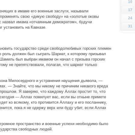
10
17
енящих в имаме его военные заслуги, называли
променять свою «дикую свободу» на «золотые оковы
24
с назвал имама «отчаянным демократом», будучи
31
г установить на Кавказе.
ановить государство среди свободолюбивых горских племен
роль должен был сыграть Шариат, к которому призывал
 Шамиль был выбран имамом он начал с призыва горских
ому не препятствовали, полагая, что шариат только
акона Милосердного и устранения наущения дьявола, —
ах. — Знайте, что мы никому не причиним никакого вреда
 прошлом. Я заверяю, что каждому Аллах простит то, что
 сегодня — Аллах помилует вас, если вы отныне примете
удет ко всякому, кто противится Аллаху и его посланнику,
нится, пока я не одержу верх или буду убит, если Аллах
громное пространство и военные успехи необходимо было
осударства свободных людей.