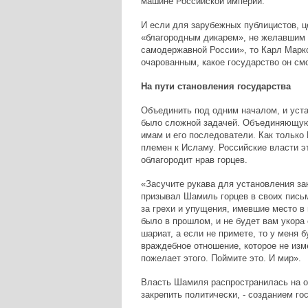
машине Российской империи.
И если для зарубежных публицистов, ц
«благородным дикарем», не желавшим 
самодержавной России», то Карл Марк
очарованным, какое государство он смо
На пути становления государства
Объединить под одним началом, и уст
было сложной задачей. Объединяющую 
имам и его последователи. Как только
племен к Исламу. Российские власти эт
облагородит нрав горцев.
«Засучите рукава для установления з
призывал Шамиль горцев в своих письм
за грехи и упущения, имевшие место в
было в прошлом, и не будет вам укора
шариат, а если не примете, то у меня б
враждебное отношение, которое не изме
пожелает этого. Поймите это. И мир».
Власть Шамиля распространилась на о
закрепить политически, - созданием г