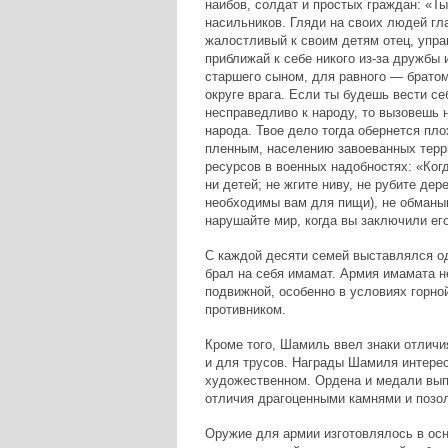
наибов, солдат и простых граждан: «Ты
насильников. Гляди на своих людей гл
жалостливый к своим детям отец, упра
приближай к себе никого из-за дружбы 
старшего сыном, для равного — братом
округе врага. Если ты будешь вести се
несправедливо к народу, то вызовешь н
народа. Твое дело тогда обернется пл
пленным, населению завоеванных терр
ресурсов в военных надобностях: «Когд
ни детей; не жгите ниву, не рубите дер
необходимы вам для пищи), не обманыв
нарушайте мир, когда вы заключили его
С каждой десяти семей выставлялся о
брал на себя имамат. Армия имамата н
подвижной, особенно в условиях горно
противником.
Кроме того, Шамиль ввел знаки отличи
и для трусов. Награды Шамиля интерес
художественном. Ордена и медали вып
отличия драгоценными камнями и позол
Оружие для армии изготовлялось в осн