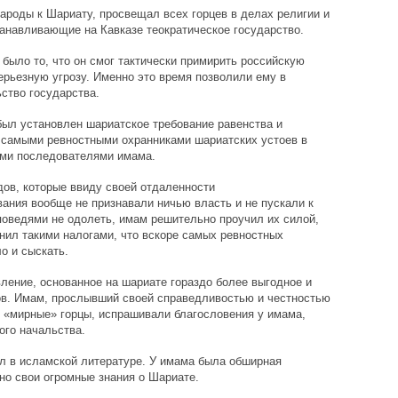
роды к Шариату, просвещал всех горцев в делах религии и
анавливающие на Кавказе теократическое государство.
ыло то, что он смог тактически примирить российскую
ерьезную угрозу. Именно это время позволили ему в
ство государства.
ыл установлен шариатское требование равенства и
 самыми ревностными охранниками шариатских устоев в
ыми последователями имама.
дов, которые ввиду своей отдаленности
ания вообще не признавали ничью власть и не пускали к
поведями не одолеть, имам решительно проучил их силой,
нил такими налогами, что вскоре самых ревностных
о и сыскать.
вление, основанное на шариате гораздо более выгодное и
ов. Имам, прослывший своей справедливостью и честностью
 «мирные» горцы, испрашивали благословения у имама,
ого начальства.
л в исламской литературе. У имама была обширная
но свои огромные знания о Шариате.