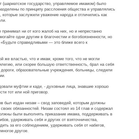
 (шариатское государство, управляемое имамом) было
разделены по принципу расслоения общества и управлялись
 которые заслужили уважение народа и отличились как
ли.
принимал ни от кого жалоб на них, но и непрестанно
могайте одни другим в благочестии и богобоязненности, но
), «Будьте справедливыми — это ближе всего к
й же властью, что и имам, кроме того, что не могли
илегию, или скорее большую ответственность, брал на себя
 дороги, образовательные учреждения, больницы, следили
ии.
овали муфтии и кади, - духовные лица, знавшие хорошо
ти тот или ной приговор.
ов был издан низам – свод заповедей, которым должны
своих обязанностей. Низам состоял из 14 глав и содержал
должны были выполнять приказание имама, поддерживать в
бов, удерживать себя и других от взяточничества,
дить за его соблюдением, удерживать себя от набегов,
многое другое.