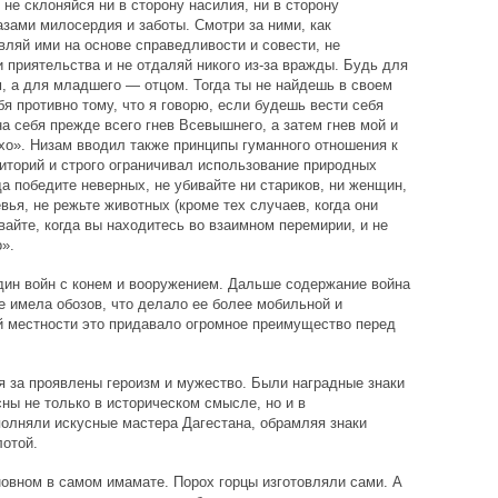
 не склоняйся ни в сторону насилия, ни в сторону
азами милосердия и заботы. Смотри за ними, как
вляй ими на основе справедливости и совести, не
и приятельства и не отдаляй никого из-за вражды. Будь для
, а для младшего — отцом. Тогда ты не найдешь в своем
бя противно тому, что я говорю, если будешь вести себя
а себя прежде всего гнев Всевышнего, а затем гнев мой и
охо». Низам вводил также принципы гуманного отношения к
иторий и строго ограничивал использование природных
а победите неверных, не убивайте ни стариков, ни женщин,
евья, не режьте животных (кроме тех случаев, когда они
айте, когда вы находитесь во взаимном перемирии, и не
».
дин войн с конем и вооружением. Дальше содержание война
е имела обозов, что делало ее более мобильной и
й местности это придавало огромное преимущество перед
я за проявлены героизм и мужество. Были наградные знаки
ны не только в историческом смысле, но и в
олняли искусные мастера Дагестана, обрамляя знаки
отой.
овном в самом имамате. Порох горцы изготовляли сами. А