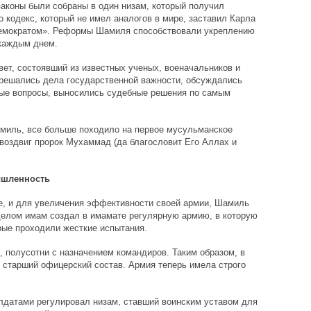
аконы были собраны в один низам, который получил
 кодекс, который не имел аналогов в мире, заставил Карла
емократом». Реформы Шамиля способствовали укреплению
 каждым днем.
ет, состоявший из известных ученых, военачальников и
решались дела государственной важности, обсуждались
ые вопросы, выносились судебные решения по самым
амиль, все больше походило на первое мусульманское
 воздвиг пророк Мухаммад (да благословит Его Аллах и
ышленность
е, и для увеличения эффективности своей армии, Шамиль
елом имам создал в имамате регулярную армию, в которую
рые проходили жесткие испытания.
, полусотни с назначением командиров. Таким образом, в
 старший офицерский состав. Армия теперь имела строго
датами регулировал низам, ставший воинским уставом для