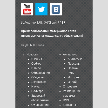
ВОЗРАСТНАЯ КАТЕГОРИЯ САЙТА
18+
При использовании материалов сайта
гиперссылка на
www.ansar.ru
обязательна!
РАЗДЕЛЫ ПОРТАЛА
Новости
Актуально
В РФ и СНГ
Аналитика
Собкор
Персоны
В мире
Прямой
Образование
путь
Общество
История
Экономика
Онлайн
Наука
О проекте
Палитра
Размещение
Здоровый
рекламы
образ жизни
RSS
Объявления
Контакты