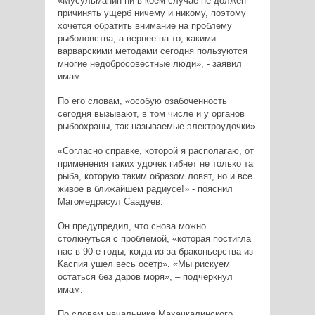
«Мусульманин ни в коем случае не должен
причинять ущерб ничему и никому, поэтому
хочется обратить внимание на проблему
рыболовства, а вернее на то, какими
варварскими методами сегодня пользуются
многие недобросовестные люди», - заявил
имам.
По его словам, «особую озабоченность
сегодня вызывают, в том числе и у органов
рыбоохраны, так называемые электроудочки».
«Согласно справке, которой я располагаю, от
применения таких удочек гибнет не только та
рыба, которую таким образом ловят, но и все
живое в ближайшем радиусе!» - пояснил
Магомедрасул Саадуев.
Он предупредил, что снова можно
столкнуться с проблемой, «которая постигла
нас в 90-е годы, когда из-за браконьерства из
Каспия ушел весь осетр». «Мы рискуем
остаться без даров моря», – подчеркнул
имам.
По словам начальника Махачкалинского