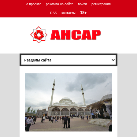
о проекте
реклама на сайте
войти
регистрация
18+
RSS
контакты