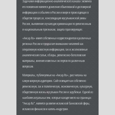
Задачами информационно-аналитического канала с момента
его появления является донесение объективной и достоверной
информации о событиях в России и мире и происходящих в
обществе процессах, консолидация мусульманской уммы
России, выявление случаев дискриминации по религиозным
и национальным признакам, защита прав верующих.
«Ансар.Ru» имеет собственных корреспондентов в различных
регионах России и предлагает вниманию читателей как
оперативную новостную информацию, так и эксклюзивные
аналитические статьи, обзоры, религиозно-богословские
материалы, мнения известных экспертов по различным
вопросам.
Материалы, публикуемые на «Ансар.Ru», рассчитаны на
самую широкую аудиторию. Сайт освещает как собственно
религиозную, так и политическую, экономическую, культурную,
общественную жизнь мусульман России и зарубежья. Одной из
наиболее актуальных тем, которые находят место на страницах
"Ансар.Ru", является развитие исламской банковской сферы,
исламских финансов и халяль-индустрии.