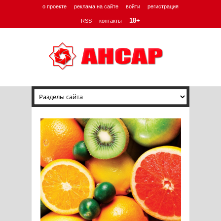
о проекте
реклама на сайте
войти
регистрация
18+
RSS
контакты