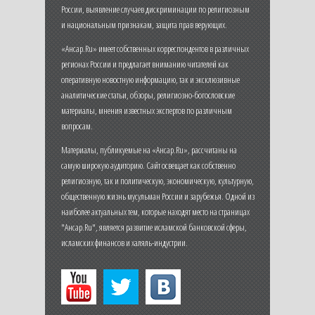
России, выявление случаев дискриминации по религиозным
и национальным признакам, защита прав верующих.
«Ансар.Ru» имеет собственных корреспондентов в различных
регионах России и предлагает вниманию читателей как
оперативную новостную информацию, так и эксклюзивные
аналитические статьи, обзоры, религиозно-богословские
материалы, мнения известных экспертов по различным
вопросам.
Материалы, публикуемые на «Ансар.Ru», рассчитаны на
самую широкую аудиторию. Сайт освещает как собственно
религиозную, так и политическую, экономическую, культурную,
общественную жизнь мусульман России и зарубежья. Одной из
наиболее актуальных тем, которые находят место на страницах
"Ансар.Ru", является развитие исламской банковской сферы,
исламских финансов и халяль-индустрии.