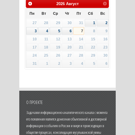
2026
Август
Пн
Вт
Ср
Чт
Пт
Сб
Вс
27
28
29
30
31
1
2
3
4
5
6
7
8
9
10
11
12
13
14
15
16
17
18
19
20
21
22
23
24
25
26
27
28
29
30
31
1
2
3
4
5
6
О ПРОЕКТЕ
Задачами информационно-аналитического канала с момента
его появления является донесение объективной и достоверной
информации о событиях в России и мире и происходящих в
обществе процессах, консолидация мусульманской уммы