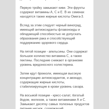
Первую тройку замыкают киви. Эти фрукты
содержат витамины А, С и Е. В их семенах
находятся также жирные кислоты Омега-3.
Вслед за этим следует черный виноград,
имеющий антиоксиданты флавоноиды и
обладающий способностью не допускать
образования рака и способствующий
поддержанию здорового сердца.
На пятой позиции - апельсины. Они содержат
большое количество витамина С, а также
пектины. Последние снижают в организме
уровень вредоносного холестерина.
Затем идут брокколи, имеющая высокую
концентрацию антиоксидантов, и авокадо,
содержащие жирные кислоты,
стабилизирующие в крови уровень сахара.
На восьмой позиции - кресс-салат, богатый
йодом, железом, а также витаминами А и С.
Замыкают десятку самых полезных продуктов
питания чеснок, содержащий