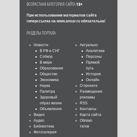
ВОЗРАСТНАЯ КАТЕГОРИЯ САЙТА
18+
При использовании материалов сайта
гиперссылка на
www.ansar.ru
обязательна!
РАЗДЕЛЫ ПОРТАЛА
Новости
Актуально
В РФ и СНГ
Аналитика
Собкор
Персоны
В мире
Прямой
Образование
путь
Общество
История
Экономика
Онлайн
Наука
О проекте
Палитра
Размещение
Здоровый
рекламы
образ жизни
RSS
Объявления
Контакты
Видео
Карта сайта
Аудио
Облако
Библиотека
тегов
Фотогалерея