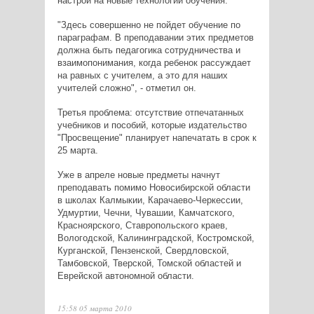
настрой на новые технологии обучения.
"Здесь совершенно не пойдет обучение по
параграфам. В преподавании этих предметов
должна быть педагогика сотрудничества и
взаимопонимания, когда ребенок рассуждает
на равных с учителем, а это для наших
учителей сложно", - отметил он.
Третья проблема: отсутствие отпечатанных
учебников и пособий, которые издательство
"Просвещение" планирует напечатать в срок к
25 марта.
Уже в апреле новые предметы начнут
преподавать помимо Новосибирской области
в школах Калмыкии, Карачаево-Черкессии,
Удмуртии, Чечни, Чувашии, Камчатского,
Красноярского, Ставропольского краев,
Вологодской, Калининградской, Костромской,
Курганской, Пензенской, Свердловской,
Тамбовской, Тверской, Томской областей и
Еврейской автономной области.
15:58 05 марта 2010