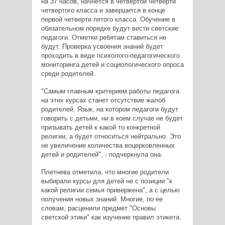
на 37 часов, начнется в четвертой четверти
четвертого класса и завершится в конце
первой четверти пятого класса. Обучение в
обязательном порядке будут вести светские
педагоги. Отметки ребятам ставиться не
будут. Проверка усвоения знаний будет
проходить в виде психолого-педагогического
мониторинга детей и социологического опроса
среди родителей.
"Самым главным критерием работы педагога
на этих курсах станет отсутствие жалоб
родителей. Язык, на котором педагоги будут
говорить с детьми, ни в коем случае не будет
призывать детей к какой то конкретной
религии, а будет относиться нейтрально. Это
не увеличение количества воцерковленных
детей и родителей", - подчеркнула она.
Плетнева отметила, что многие родители
выбирали курсы для детей не с позиции "к
какой религии семья привержена", а с целью
получения новых знаний. Многие, по ее
словам, расценили предмет "Основы
светской этики" как изучение правил этикета.