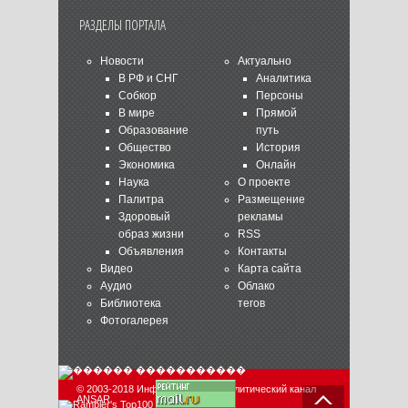
РАЗДЕЛЫ ПОРТАЛА
Новости
Актуально
В РФ и СНГ
Аналитика
Собкор
Персоны
В мире
Прямой
Образование
путь
Общество
История
Экономика
Онлайн
Наука
О проекте
Палитра
Размещение
Здоровый
рекламы
образ жизни
RSS
Объявления
Контакты
Видео
Карта сайта
Аудио
Облако
Библиотека
тегов
Фотогалерея
© 2003-2018 Информационно-аналитический канал
ANSAR