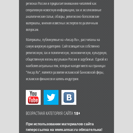
регионах России и предлагает вниманию читателей как
оперативную новостную информацию, так и эксклюзивные
аналитические статьи, обзоры, религиозно-богословские
материалы, мнения известных экспертов по различным
вопросам.
Материалы, публикуемые на «Ансар.Ru», рассчитаны на
самую широкую аудиторию. Сайт освещает как собственно
религиозную, так и политическую, экономическую, культурную,
общественную жизнь мусульман России и зарубежья. Одной из
наиболее актуальных тем, которые находят место на страницах
"Ансар.Ru", является развитие исламской банковской сферы,
исламских финансов и халяль-индустрии.
ВОЗРАСТНАЯ КАТЕГОРИЯ САЙТА
18+
При использовании материалов сайта
гиперссылка на
www.ansar.ru
обязательна!