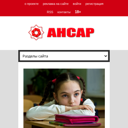
о проекте
реклама на сайте
войти
регистрация
18+
RSS
контакты