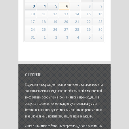
3
4
5
6
7
8
9
10
11
12
13
14
15
16
17
18
19
20
21
22
23
24
25
26
27
28
29
30
31
1
2
3
4
5
6
О ПРОЕКТЕ
Задачами информационно-аналитического канала с момента
его появления является донесение объективной и достоверной
информации о событиях в России и мире и происходящих в
обществе процессах, консолидация мусульманской уммы
России, выявление случаев дискриминации по религиозным
и национальным признакам, защита прав верующих.
«Ансар.Ru» имеет собственных корреспондентов в различных