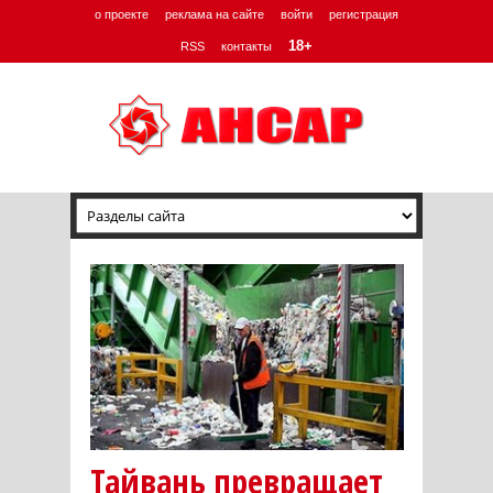
о проекте
реклама на сайте
войти
регистрация
18+
RSS
контакты
Тайвань превращает