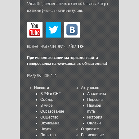
"Ансар.Ru", является развитие исламской банковской сферы,
исламских финансов и халяль-индустрии.
ВОЗРАСТНАЯ КАТЕГОРИЯ САЙТА
18+
При использовании материалов сайта
гиперссылка на
www.ansar.ru
обязательна!
РАЗДЕЛЫ ПОРТАЛА
Новости
Актуально
В РФ и СНГ
Аналитика
Собкор
Персоны
В мире
Прямой
Образование
путь
Общество
История
Экономика
Онлайн
Наука
О проекте
Палитра
Размещение