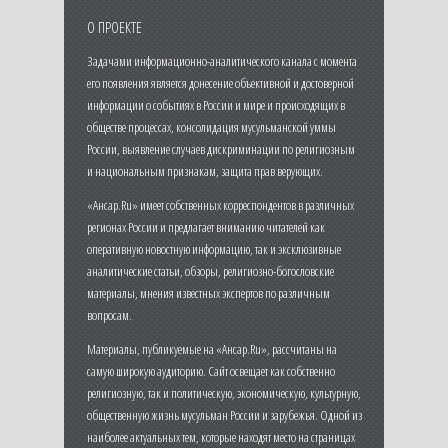
О ПРОЕКТЕ
Задачами информационно-аналитического канала с момента
его появления является донесение объективной и достоверной
информации о событиях в России и мире и происходящих в
обществе процессах, консолидация мусульманской уммы
России, выявление случаев дискриминации по религиозным
и национальным признакам, защита прав верующих.
«Ансар.Ru» имеет собственных корреспондентов в различных
регионах России и предлагает вниманию читателей как
оперативную новостную информацию, так и эксклюзивные
аналитические статьи, обзоры, религиозно-богословские
материалы, мнения известных экспертов по различным
вопросам.
Материалы, публикуемые на «Ансар.Ru», рассчитаны на
самую широкую аудиторию. Сайт освещает как собственно
религиозную, так и политическую, экономическую, культурную,
общественную жизнь мусульман России и зарубежья. Одной из
наиболее актуальных тем, которые находят место на страницах