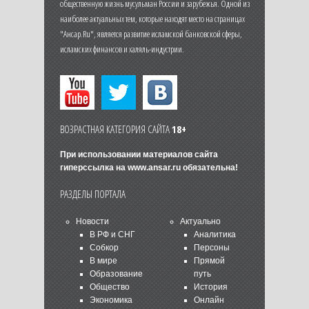
общественную жизнь мусульман России и зарубежья. Одной из
наиболее актуальных тем, которые находят место на страницах
"Ансар.Ru", является развитие исламской банковской сферы,
исламских финансов и халяль-индустрии.
ВОЗРАСТНАЯ КАТЕГОРИЯ САЙТА
18+
При использовании материалов сайта
гиперссылка на
www.ansar.ru
обязательна!
РАЗДЕЛЫ ПОРТАЛА
Новости
Актуально
В РФ и СНГ
Аналитика
Собкор
Персоны
В мире
Прямой
Образование
путь
Общество
История
Экономика
Онлайн