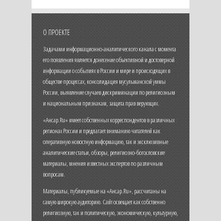
О ПРОЕКТЕ
Задачами информационно-аналитического канала с момента
его появления является донесение объективной и достоверной
информации о событиях в России и мире и происходящих в
обществе процессах, консолидация мусульманской уммы
России, выявление случаев дискриминации по религиозным
и национальным признакам, защита прав верующих.
«Ансар.Ru» имеет собственных корреспондентов в различных
регионах России и предлагает вниманию читателей как
оперативную новостную информацию, так и эксклюзивные
аналитические статьи, обзоры, религиозно-богословские
материалы, мнения известных экспертов по различным
вопросам.
Материалы, публикуемые на «Ансар.Ru», рассчитаны на
самую широкую аудиторию. Сайт освещает как собственно
религиозную, так и политическую, экономическую, культурную,