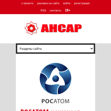
о проекте
реклама на сайте
войти
регистрация
18+
RSS
контакты