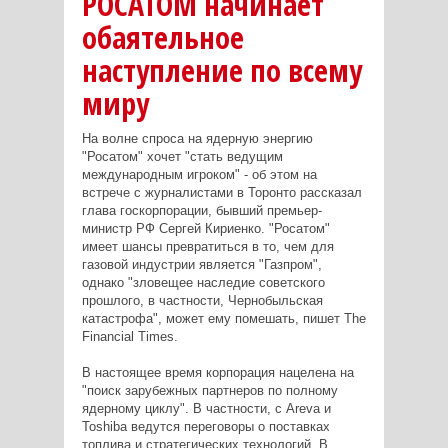
РОСАТОМ начинает
обаятельное
наступление по всему
миру
На волне спроса на ядерную энергию
"Росатом" хочет "стать ведущим
международным игроком" - об этом на
встрече с журналистами в Торонто рассказал
глава госкорпорации, бывший премьер-
министр РФ Сергей Кириенко. "Росатом"
имеет шансы превратиться в то, чем для
газовой индустрии является "Газпром",
однако "зловещее наследие советского
прошлого, в частности, Чернобыльская
катастрофа", может ему помешать, пишет The
Financial Times.
В настоящее время корпорация нацелена на
"поиск зарубежных партнеров по полному
ядерному циклу". В частности, с Areva и
Toshiba ведутся переговоры о поставках
топлива и стратегических технологий. В