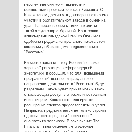
перспективе они могут привести к
совместным проектам, считает Кириенко. С
Казахстаном достигнута договоренность о его
участии в обогатительном заводе в обмен на
уран. На переговорной стадии находится
такой же договор с Украиной. Во вторник
акционерами канадской Uranium One была
одобрена продажа контрольного пакета этой
кампании добывающему подразделению
"Росатома".
Кириенко признал, что у России "не самая
хорошая" репутация в сфере ядерной
энергетики, и сообщил, что для "повышения
прозрачности" военное и гражданское
направления деятельности "Росатома" будут
разделены. Также будет принят новый закон,
открывающий доступ в отрасль иностранным
инвестициям. Кроме того, планируется
расширение спектра предоставляемых услуг.
Например, предполагается не только строить
ядерные реакторы, но и "пожизненно"
снабжать их топливом. В заключение The
Financial Times отмечает, что ядерная
энергетика дает России "отличную