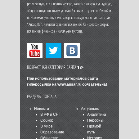
религиозную, так и политическую, экономическую, культурную,
общественную жизнь мусульман России и зарубежья. Одной из
наиболее актуальных тем, которые находят место на страницах
"Ансар.Ru", является развитие исламской банковской сферы,
исламских финансов и халяль-индустрии.
ВОЗРАСТНАЯ КАТЕГОРИЯ САЙТА
18+
При использовании материалов сайта
гиперссылка на
www.ansar.ru
обязательна!
РАЗДЕЛЫ ПОРТАЛА
Новости
Актуально
В РФ и СНГ
Аналитика
Собкор
Персоны
В мире
Прямой
Образование
путь
Общество
История