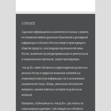
О ПРОЕКТЕ
Задачами информационно-аналитического канала с момента
его появления является донесение объективной и достоверной
информации о событиях в России и мире и происходящих в
обществе процессах, консолидация мусульманской уммы
России, выявление случаев дискриминации по религиозным
и национальным признакам, защита прав верующих.
«Ансар.Ru» имеет собственных корреспондентов в различных
регионах России и предлагает вниманию читателей как
оперативную новостную информацию, так и эксклюзивные
аналитические статьи, обзоры, религиозно-богословские
материалы, мнения известных экспертов по различным
вопросам.
Материалы, публикуемые на «Ансар.Ru», рассчитаны на
самую широкую аудиторию. Сайт освещает как собственно